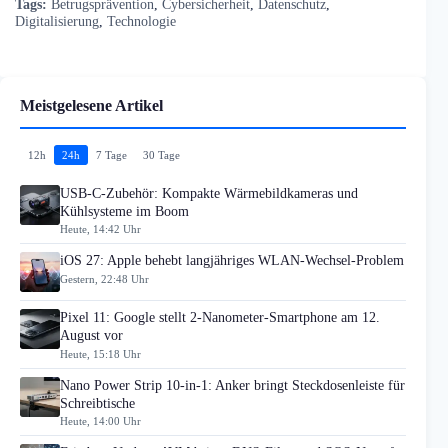
Tags:
Betrugsprävention
,
Cybersicherheit
,
Datenschutz
,
Digitalisierung
,
Technologie
Meistgelesene Artikel
12h
24h
7 Tage
30 Tage
USB-C-Zubehör: Kompakte Wärmebildkameras und
Kühlsysteme im Boom
Heute, 14:42 Uhr
iOS 27: Apple behebt langjähriges WLAN-Wechsel-Problem
Gestern, 22:48 Uhr
Pixel 11: Google stellt 2-Nanometer-Smartphone am 12.
August vor
Heute, 15:18 Uhr
Nano Power Strip 10-in-1: Anker bringt Steckdosenleiste für
Schreibtische
Heute, 14:00 Uhr