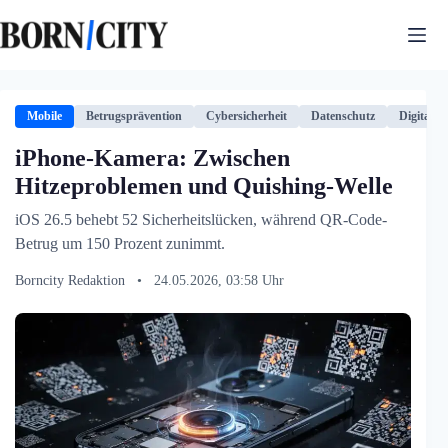
Zum
Inhalt
springen
Mobile
Betrugsprävention
Cybersicherheit
Datenschutz
Digitalis
iPhone-Kamera: Zwischen
Hitzeproblemen und Quishing-Welle
iOS 26.5 behebt 52 Sicherheitslücken, während QR-Code-
Betrug um 150 Prozent zunimmt.
Borncity Redaktion
•
24.05.2026, 03:58 Uhr