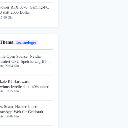
ower RTX 5070: Gaming-PC
0 statt 2000 Dollar
15:56 Uhr
 Thema
Technologie
File Open Source: Nvidia
timiert GPU-Speicherzugriff auf
te, 20:04 Uhr
krosekunden
kale KI-Hardware:
winnschwelle sinkt 40% unter
te, 19:55 Uhr
oud-Dienste
ss Scam: Hacker kapern
atsApp-Web für Geldraub
te, 19:46 Uhr