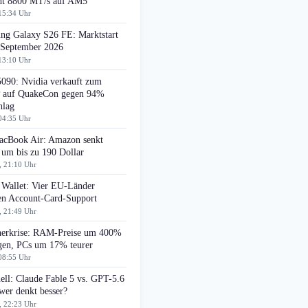
cht 8800 MT/s auf AM5
15:34 Uhr
ng Galaxy S26 FE: Marktstart
 September 2026
13:10 Uhr
090: Nvidia verkauft zum
auf QuakeCon gegen 94%
hlag
04:35 Uhr
cBook Air: Amazon senkt
 um bis zu 190 Dollar
, 21:10 Uhr
 Wallet: Vier EU-Länder
ten Account-Card-Support
, 21:49 Uhr
herkrise: RAM-Preise um 400%
egen, PCs um 17% teurer
08:55 Uhr
ell: Claude Fable 5 vs. GPT-5.6
wer denkt besser?
, 22:23 Uhr