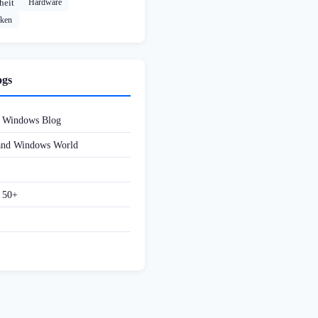
heit
Hardware
cken
ogs
d Windows Blog
 and Windows World
f 50+