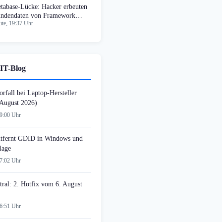
tabase-Lücke: Hacker erbeuten
ndendaten von Framework
te, 19:37 Uhr
mputer
IT-Blog
rfall bei Laptop-Hersteller
August 2026)
09:00 Uhr
tfernt GDID in Windows und
lage
07:02 Uhr
tral: 2. Hotfix vom 6. August
06:51 Uhr