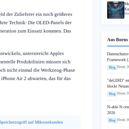
Me
Ku
ld der Zulieferer ein noch größeres
Heu
Co
währte Technik: Die OLED-Panels der
neration zum Einsatz kommen. Das
Aus Borns 
entwickeln, unterstreicht Apples
Datenschutzvo
Framework (
mentelle Produktlinien müssen sich
Heute, 
Blog
noch nicht einmal die Werkzeug-Phase
 iPhone Air 2 abwarten, das für das
"deGDID" en
blockt Neuan
Heute, 
Blog
N-able N-cen
2026
Heute, 
Blog
Speicherzugriff auf Mikrosekunden