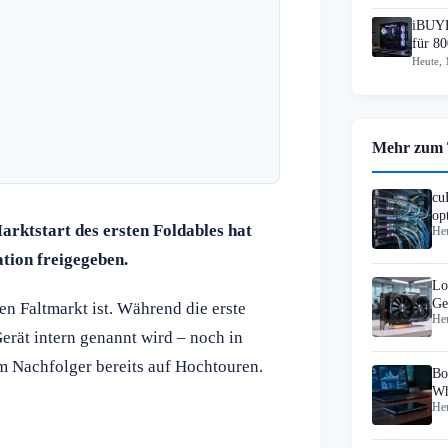
iBUYP
für 80
Heute, 
Mehr zum
cu
op
arktstart des ersten Foldables hat
Heu
Mi
tion freigegeben.
Lo
Ge
den Faltmarkt ist. Während die erste
Heu
Cl
erät intern genannt wird – noch in
am Nachfolger bereits auf Hochtouren.
Bo
Wh
Heu