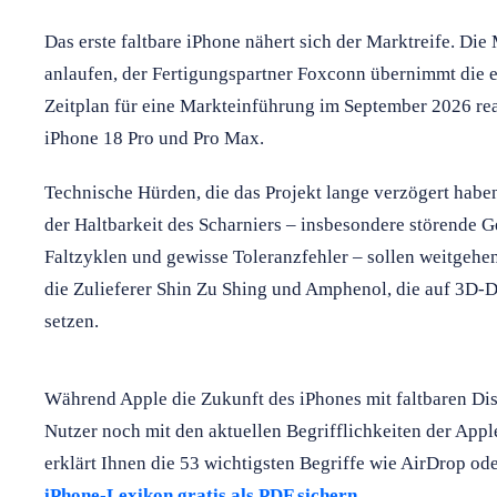
Das erste faltbare iPhone nähert sich der Marktreife. Di
anlaufen, der Fertigungspartner Foxconn übernimmt die e
Zeitplan für eine Markteinführung im September 2026 rea
iPhone 18 Pro und Pro Max.
Technische Hürden, die das Projekt lange verzögert hab
der Haltbarkeit des Scharniers – insbesondere störende 
Faltzyklen und gewisse Toleranzfehler – sollen weitgehen
die Zulieferer Shin Zu Shing und Amphenol, die auf 3D
setzen.
Während Apple die Zukunft des iPhones mit faltbaren Dis
Nutzer noch mit den aktuellen Begrifflichkeiten der App
erklärt Ihnen die 53 wichtigsten Begriffe wie AirDrop od
iPhone-Lexikon gratis als PDF sichern