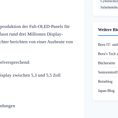
Cybersicher
Sicherheitslü
nproduktion der Falt-OLED-Panels für
Weitere Bl
fasst rund drei Millionen Display-
chter berichten von einer Ausbeute von
Born IT- un
Born's Tech
ielversprechend:
Bücherseite
Seniorentref
splay zwischen 5,3 und 5,5 Zoll
Reiseblog
Japan-Blog
endungen