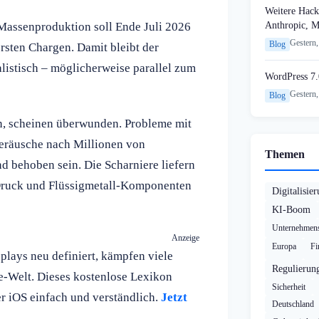
Weitere Hack
Anthropic, 
e Massenproduktion soll Ende Juli 2026
Gestern,
Blog
rsten Chargen. Damit bleibt der
listisch – möglicherweise parallel zum
WordPress 7.
Gestern,
Blog
en, scheinen überwunden. Probleme mit
Geräusche nach Millionen von
Themen
d behoben sein. Die Scharniere liefern
-Druck und Flüssigmetall-Komponenten
Digitalisie
KI-Boom
Unternehmens
Anzeige
Europa
Fi
plays neu definiert, kämpfen viele
Regulierun
le-Welt. Dieses kostenlose Lexikon
Sicherheit
er iOS einfach und verständlich.
Jetzt
Deutschland