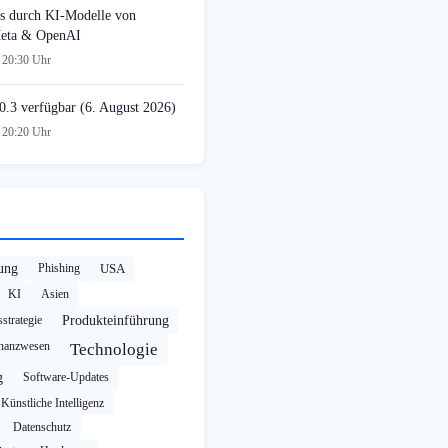
s durch KI-Modelle von
Meta & OpenAI
 20:30 Uhr
0.3 verfügbar (6. August 2026)
 20:20 Uhr
rung
Phishing
USA
KI
Asien
strategie
Produkteinführung
nanzwesen
Technologie
g
Software-Updates
Künstliche Intelligenz
Datenschutz