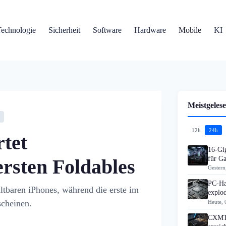
Technologie
Sicherheit
Software
Hardware
Mobile
KI
Meistgelese
12h
24h
rtet
16-Gi
für G
rsten Foldables
Gestern
PC-Ha
altbaren iPhones, während die erste im
explo
scheinen.
Heute, 
CXMT 