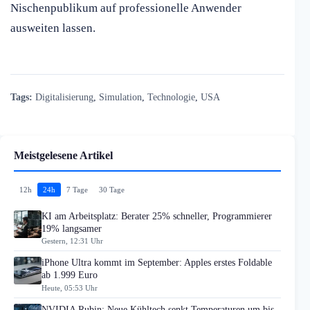
Nischenpublikum auf professionelle Anwender
ausweiten lassen.
Tags:
Digitalisierung
,
Simulation
,
Technologie
,
USA
Meistgelesene Artikel
12h
24h
7 Tage
30 Tage
KI am Arbeitsplatz: Berater 25% schneller, Programmierer
19% langsamer
Gestern, 12:31 Uhr
iPhone Ultra kommt im September: Apples erstes Foldable
ab 1.999 Euro
Heute, 05:53 Uhr
NVIDIA Rubin: Neue Kühltech senkt Temperaturen um bis