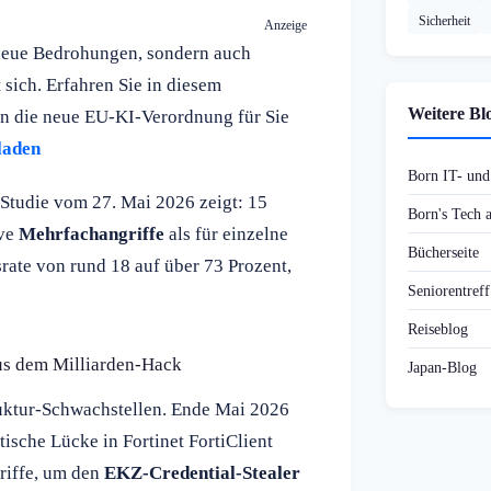
Sicherheit
Anzeige
r neue Bedrohungen, sondern auch
sich. Erfahren Sie in diesem
Weitere Bl
en die neue EU-KI-Verordnung für Sie
laden
Born IT- un
Studie vom 27. Mai 2026 zeigt: 15
Born's Tech
ive
Mehrfachangriffe
als für einzelne
Bücherseite
srate von rund 18 auf über 73 Prozent,
Seniorentref
Reiseblog
aus dem Milliarden-Hack
Japan-Blog
ruktur-Schwachstellen. Ende Mai 2026
tische Lücke in Fortinet FortiClient
griffe, um den
EKZ-Credential-Stealer