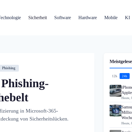
Technologie
Sicherheit
Software
Hardware
Mobile
KI
Meistgelese
Phishing
12h
24h
 Phishing-
iPhon
Apples
hebelt
Heute, 
Samsu
izierung in Microsoft-365-
Millio
Woch
deckung von Sicherheitslücken.
Heute, 