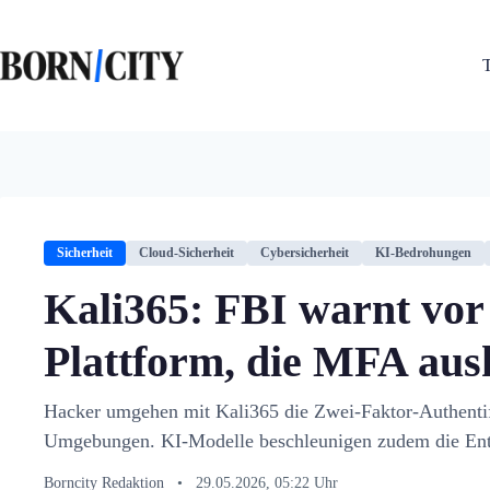
Zum
Inhalt
springen
Sicherheit
Cloud-Sicherheit
Cybersicherheit
KI-Bedrohungen
Kali365: FBI warnt vor
Plattform, die MFA aus
Hacker umgehen mit Kali365 die Zwei-Faktor-Authentif
Umgebungen. KI-Modelle beschleunigen zudem die Ent
Borncity Redaktion
•
29.05.2026, 05:22 Uhr