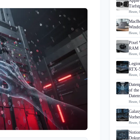
Apple 
Tiefst
Heute, 
MacBo
Windo
Heute, 
Pixel 
RAM u
Heute, 
Legion
RTX-5
Heute, 
Daten
of the
Datens
Heute, 
Galaxy
Vorbes
Heute, 
Notio
Dokum