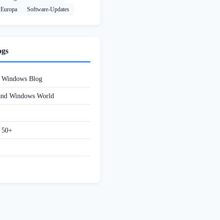
Europa
Software-Updates
ogs
d Windows Blog
 and Windows World
f 50+