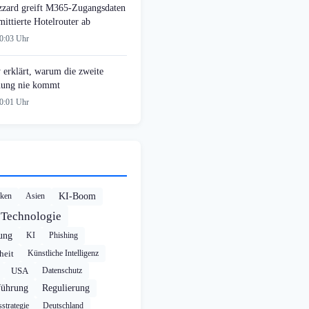
zzard greift M365-Zugangsdaten
ittierte Hotelrouter ab
00:03 Uhr
 erklärt, warum die zweite
ung nie kommt
00:01 Uhr
cken
Asien
KI-Boom
Technologie
rung
KI
Phishing
heit
Künstliche Intelligenz
USA
Datenschutz
führung
Regulierung
strategie
Deutschland