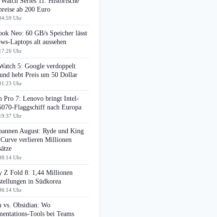
Watch Series 11: Historische
preise ab 200 Euro
04:59 Uhr
ok Neo: 60 GB/s Speicher lässt
ws-Laptops alt aussehen
17:20 Uhr
Watch 5: Google verdoppelt
nd hebt Preis um 50 Dollar
01:23 Uhr
 Pro 7: Lenovo bringt Intel-
070-Flaggschiff nach Europa
19:37 Uhr
pannen August: Ryde und King
 Curve verlieren Millionen
ätze
08:14 Uhr
 Z Fold 8: 1,44 Millionen
tellungen in Südkorea
06:14 Uhr
n vs. Obsidian: Wo
entations-Tools bei Teams