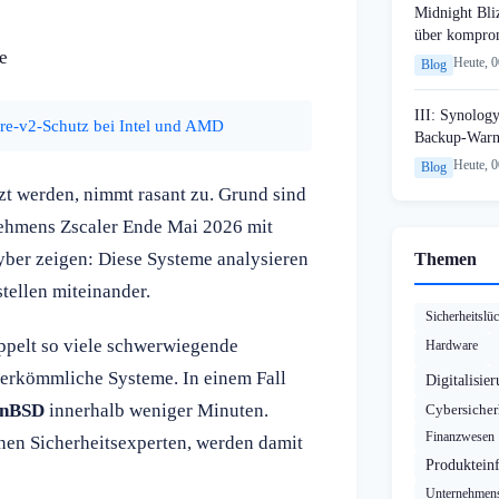
Midnight Bli
über komprom
e
Heute, 
Blog
III: Synology
e-v2-Schutz bei Intel und AMD
Backup-Warn
Heute, 
Blog
zt werden, nimmt rasant zu. Grund sind
rnehmens Zscaler Ende Mai 2026 mit
er zeigen: Diese Systeme analysieren
Themen
ellen miteinander.
Sicherheitslü
ppelt so viele schwerwiegende
Hardware
 herkömmliche Systeme. In einem Fall
Digitalisie
penBSD
innerhalb weniger Minuten.
Cybersicher
Finanzwesen
en Sicherheitsexperten, werden damit
Produktein
Unternehmens