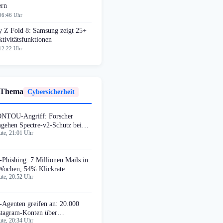
ern
06:46 Uhr
y Z Fold 8: Samsung zeigt 25+
tivitätsfunktionen
12:22 Uhr
 Thema
Cybersicherheit
NTOU-Angriff: Forscher
gehen Spectre-v2-Schutz bei
te, 21:01 Uhr
tel und AMD
-Phishing: 7 Millionen Mails in
Wochen, 54% Klickrate
te, 20:52 Uhr
-Agenten greifen an: 20.000
stagram-Konten über
te, 20:34 Uhr
hwachstelle kompromittiert