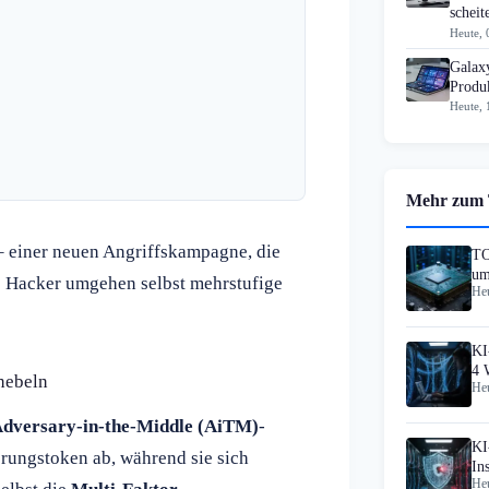
scheit
Heute, 
Galax
Produk
Heute, 
Mehr zum
 einer neuen Angriffskampagne, die
TO
um
e Hacker umgehen selbst mehrstufige
Heu
In
KI
4 
hebeln
Heu
dversary-in-the-Middle (AiTM)
-
KI
erungstoken ab, während sie sich
In
Heu
Sc