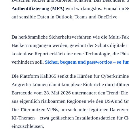
zwischen Nutzer und Anbieter schalten. Das Besondere: S
Authentifizierung (MFA)
wird wirkungslos. Einmal im Sy
auf sensible Daten in Outlook, Teams und OneDrive.
Da herkömmliche Sicherheitsverfahren wie die Multi-Fa
Hackern umgangen werden, gewinnt der Schutz digitaler 
kostenlose Report erklärt eine neue Technologie, die Ph
verhindern soll.
Sicher, bequem und passwortlos – so fu
Die Plattform Kali365 senkt die Hürden für Cyberkriminell
Angreifer können damit komplexe Einbrüche durchführen.
Barracuda vom 28. Mai 2026 untermauert den Trend: Die 
aus eigentlich risikoarmen Regionen wie den USA und Gr
Die Täter nutzen VPNs, um sich unter legitimen Datenver
KI-Themen – etwa gefälschten Installationsdateien für C
einzuschleusen.