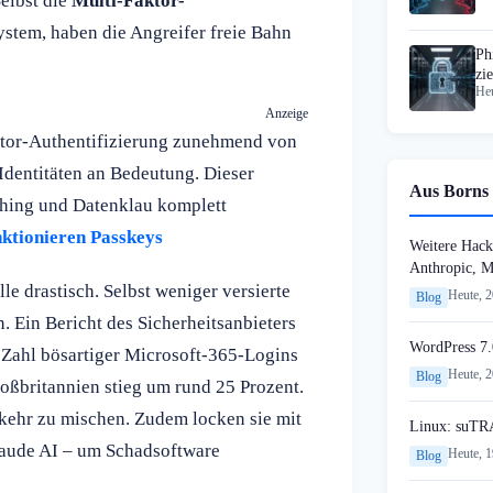
elbst die
Multi-Faktor-
stem, haben die Angreifer freie Bahn
Ph
zi
Heu
an
Anzeige
ktor-Authentifizierung zunehmend von
Identitäten an Bedeutung. Dieser
Aus Borns 
ishing und Datenklau komplett
nktionieren Passkeys
Weitere Hack
Anthropic, 
e drastisch. Selbst weniger versierte
Heute, 
Blog
 Ein Bericht des Sicherheitsanbieters
WordPress 7.
Zahl bösartiger Microsoft-365-Logins
Heute, 
Blog
oßbritannien stieg um rund 25 Prozent.
kehr zu mischen. Zudem locken sie mit
Linux: suTR
laude AI – um Schadsoftware
Heute, 
Blog