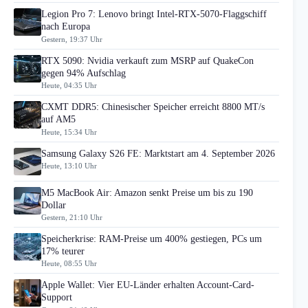
Legion Pro 7: Lenovo bringt Intel-RTX-5070-Flaggschiff
nach Europa
Gestern, 19:37 Uhr
RTX 5090: Nvidia verkauft zum MSRP auf QuakeCon
gegen 94% Aufschlag
Heute, 04:35 Uhr
CXMT DDR5: Chinesischer Speicher erreicht 8800 MT/s
auf AM5
Heute, 15:34 Uhr
Samsung Galaxy S26 FE: Marktstart am 4. September 2026
Heute, 13:10 Uhr
M5 MacBook Air: Amazon senkt Preise um bis zu 190
Dollar
Gestern, 21:10 Uhr
Speicherkrise: RAM-Preise um 400% gestiegen, PCs um
17% teurer
Heute, 08:55 Uhr
Apple Wallet: Vier EU-Länder erhalten Account-Card-
Support