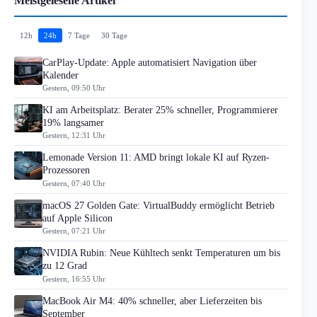
Meistgelesene Artikel
12h
24h
7 Tage
30 Tage
CarPlay-Update: Apple automatisiert Navigation über
Kalender
Gestern, 09:50 Uhr
KI am Arbeitsplatz: Berater 25% schneller, Programmierer
19% langsamer
Gestern, 12:31 Uhr
Lemonade Version 11: AMD bringt lokale KI auf Ryzen-
Prozessoren
Gestern, 07:40 Uhr
macOS 27 Golden Gate: VirtualBuddy ermöglicht Betrieb
auf Apple Silicon
Gestern, 07:21 Uhr
NVIDIA Rubin: Neue Kühltech senkt Temperaturen um bis
zu 12 Grad
Gestern, 16:55 Uhr
MacBook Air M4: 40% schneller, aber Lieferzeiten bis
September