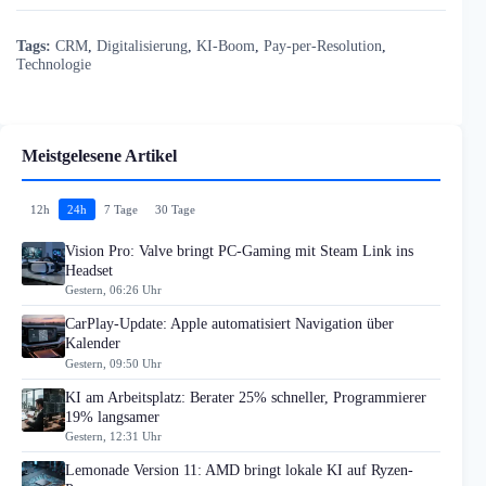
Tags:
CRM
,
Digitalisierung
,
KI-Boom
,
Pay-per-Resolution
,
Technologie
Meistgelesene Artikel
12h
24h
7 Tage
30 Tage
Vision Pro: Valve bringt PC-Gaming mit Steam Link ins
Headset
Gestern, 06:26 Uhr
CarPlay-Update: Apple automatisiert Navigation über
Kalender
Gestern, 09:50 Uhr
KI am Arbeitsplatz: Berater 25% schneller, Programmierer
19% langsamer
Gestern, 12:31 Uhr
Lemonade Version 11: AMD bringt lokale KI auf Ryzen-