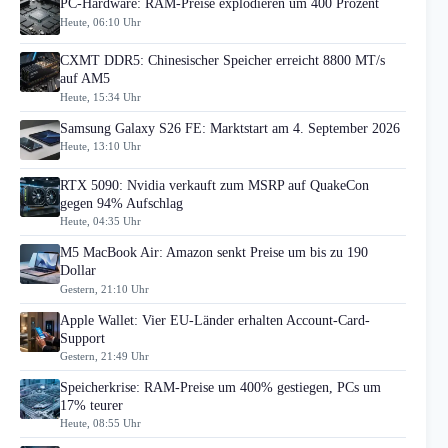
PC-Hardware: RAM-Preise explodieren um 400 Prozent
Heute, 06:10 Uhr
CXMT DDR5: Chinesischer Speicher erreicht 8800 MT/s
auf AM5
Heute, 15:34 Uhr
Samsung Galaxy S26 FE: Marktstart am 4. September 2026
Heute, 13:10 Uhr
RTX 5090: Nvidia verkauft zum MSRP auf QuakeCon
gegen 94% Aufschlag
Heute, 04:35 Uhr
M5 MacBook Air: Amazon senkt Preise um bis zu 190
Dollar
Gestern, 21:10 Uhr
Apple Wallet: Vier EU-Länder erhalten Account-Card-
Support
Gestern, 21:49 Uhr
Speicherkrise: RAM-Preise um 400% gestiegen, PCs um
17% teurer
Heute, 08:55 Uhr