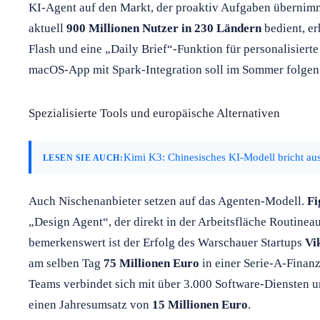
KI-Agent auf den Markt, der proaktiv Aufgaben übernimmt
aktuell
900 Millionen Nutzer in 230 Ländern
bedient, e
Flash und eine „Daily Brief“-Funktion für personalisie
macOS-App mit Spark-Integration soll im Sommer folgen
Spezialisierte Tools und europäische Alternativen
Kimi K3: Chinesisches KI-Modell bricht a
LESEN SIE AUCH:
Auch Nischenanbieter setzen auf das Agenten-Modell.
F
„Design Agent“, der direkt in der Arbeitsfläche Routinea
bemerkenswert ist der Erfolg des Warschauer Startups
Vi
am selben Tag
75 Millionen Euro
in einer Serie-A-Finanz
Teams verbindet sich mit über 3.000 Software-Diensten 
einen Jahresumsatz von
15 Millionen Euro
.