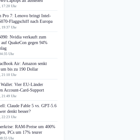
ws-Laptops alt aussehen
, 17:20 Uhr
 Pro 7: Lenovo bringt Intel-
070-Flaggschiff nach Europa
, 19:37 Uhr
090: Nvidia verkauft zum
auf QuakeCon gegen 94%
hlag
04:35 Uhr
cBook Air: Amazon senkt
 um bis zu 190 Dollar
, 21:10 Uhr
 Wallet: Vier EU-Länder
ten Account-Card-Support
, 21:49 Uhr
ell: Claude Fable 5 vs. GPT-5.6
wer denkt besser?
, 22:23 Uhr
herkrise: RAM-Preise um 400%
egen, PCs um 17% teurer
08:55 Uhr