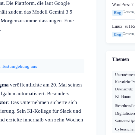
. Die Plattform, die laut Google
WordPress 7.
rhält zudem das Modell Gemini 3.5
Gestern,
Blog
rte Morgenzusammenfassungen. Eine
Linux: suTR
.
Gestern,
Blog
Themen
us Testumgebung aus
Unternehmens
Künstliche Int
igma
veröffentlichte am 20. Mai seinen
Datenschutz
ufgaben automatisiert. Besonders
KI-Boom
ktor
: Das Unternehmen sicherte sich
Sicherheitslü
ierung. Sein KI-Kollege für Slack und
Digitalisie
und erzielte innerhalb von zehn Wochen
Software-Upd
Cybersicher