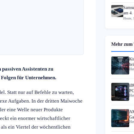
Samsu
am 4.
Heute, 
Mehr zum
Ki
br
 passiven Assistenten zu
Heu
 Folgen für Unternehmen.
iB
PC
l. Statt nur auf Befehle zu warten,
Heu
xe Aufgaben. In der dritten Maiwoche
ler eine Welle neuer Produkte
AM
Ga
teckt ein enormer wirtschaftlicher
Heu
au
als ein Viertel der wöchentlichen