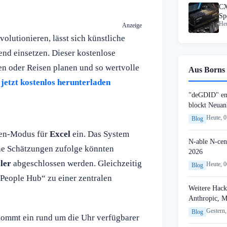
CX
Sp
Heu
A
Anzeige
lutionieren, lässt sich künstliche
end einsetzen. Dieser kostenlose
en oder Reisen planen und so wertvolle
Aus Borns 
jetzt kostenlos herunterladen
"deGDID" en
blockt Neuan
Heute, 
Blog
ten-Modus für
Excel
ein. Das System
N-able N-cen
rne Schätzungen zufolge könnten
2026
ler
abgeschlossen werden. Gleichzeitig
Heute, 
Blog
People Hub“ zu einer zentralen
Weitere Hack
Anthropic, 
Gestern,
Blog
ommt ein rund um die Uhr verfügbarer