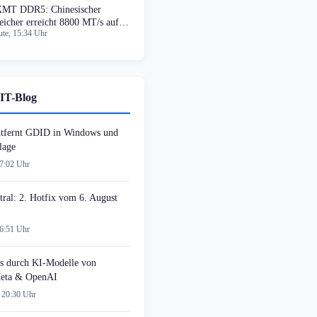
MT DDR5: Chinesischer
eicher erreicht 8800 MT/s auf
te, 15:34 Uhr
M5
IT-Blog
tfernt GDID in Windows und
lage
07:02 Uhr
tral: 2. Hotfix vom 6. August
06:51 Uhr
s durch KI-Modelle von
Meta & OpenAI
 20:30 Uhr