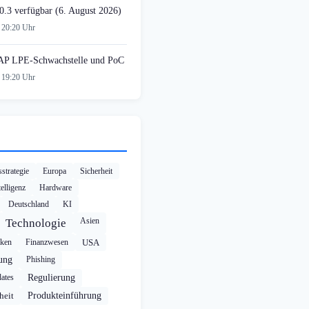
0.3 verfügbar (6. August 2026)
 20:20 Uhr
AP LPE-Schwachstelle und PoC
 19:20 Uhr
strategie
Europa
Sicherheit
elligenz
Hardware
Deutschland
KI
Asien
Technologie
cken
Finanzwesen
USA
rung
Phishing
ates
Regulierung
heit
Produkteinführung