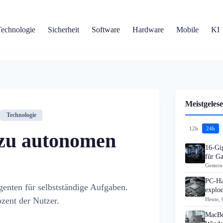
Technologie
Sicherheit
Software
Hardware
Mobile
KI
Meistgelese
Technologie
12h
24h
 zu autonomen
16-Gi
für G
Gestern
PC-Ha
genten für selbstständige Aufgaben.
explo
ozent der Nutzer.
Heute, 
MacBo