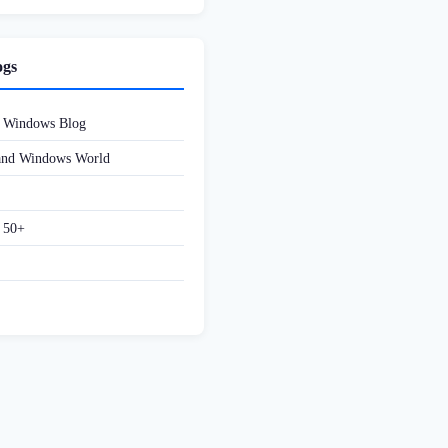
ogs
d Windows Blog
 and Windows World
f 50+