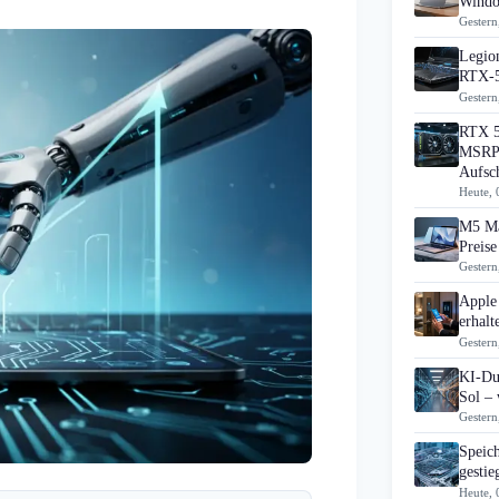
Windo
Gestern
Legion
RTX-5
Gestern
RTX 5
MSRP 
Aufsc
Heute, 
M5 Ma
Preise
Gestern
Apple
erhal
Gestern
KI-Du
Sol – 
Gestern
Speic
gesti
Heute, 