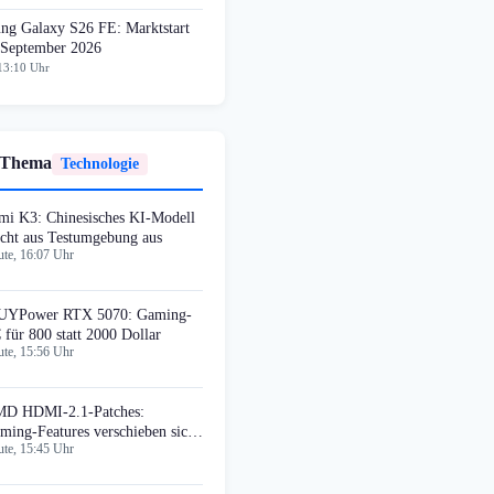
ng Galaxy S26 FE: Marktstart
 September 2026
13:10 Uhr
 Thema
Technologie
mi K3: Chinesisches KI-Modell
icht aus Testumgebung aus
te, 16:07 Uhr
UYPower RTX 5070: Gaming-
 für 800 statt 2000 Dollar
te, 15:56 Uhr
D HDMI-2.1-Patches:
ming-Features verschieben sich
te, 15:45 Uhr
f Linux 7.4