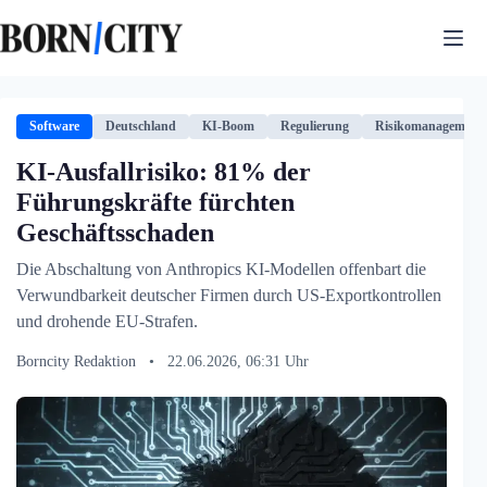
Zum
Inhalt
springen
Software
Deutschland
KI-Boom
Regulierung
Risikomanagement
KI-Ausfallrisiko: 81% der
Führungskräfte fürchten
Geschäftsschaden
Die Abschaltung von Anthropics KI-Modellen offenbart die
Verwundbarkeit deutscher Firmen durch US-Exportkontrollen
und drohende EU-Strafen.
Borncity Redaktion
•
22.06.2026, 06:31 Uhr