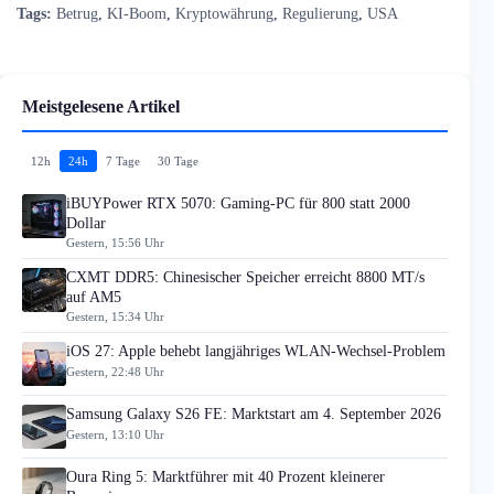
Tags:
Betrug
,
KI-Boom
,
Kryptowährung
,
Regulierung
,
USA
Meistgelesene Artikel
12h
24h
7 Tage
30 Tage
iBUYPower RTX 5070: Gaming-PC für 800 statt 2000
Dollar
Gestern, 15:56 Uhr
CXMT DDR5: Chinesischer Speicher erreicht 8800 MT/s
auf AM5
Gestern, 15:34 Uhr
iOS 27: Apple behebt langjähriges WLAN-Wechsel-Problem
Gestern, 22:48 Uhr
Samsung Galaxy S26 FE: Marktstart am 4. September 2026
Gestern, 13:10 Uhr
Oura Ring 5: Marktführer mit 40 Prozent kleinerer