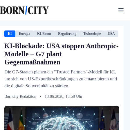
Zum
Inhalt
springen
KI
Europa
KI-Boom
Regulierung
Technologie
USA
KI-Blockade: USA stoppen Anthropic-
Modelle – G7 plant
Gegenmaßnahmen
Die G7-Staaten planen ein "Trusted Partners"-Modell für KI,
um sich von US-Exportbeschränkungen zu emanzipieren und
die digitale Souveränität zu stärken.
Borncity Redaktion
•
18.06.2026, 18:58 Uhr