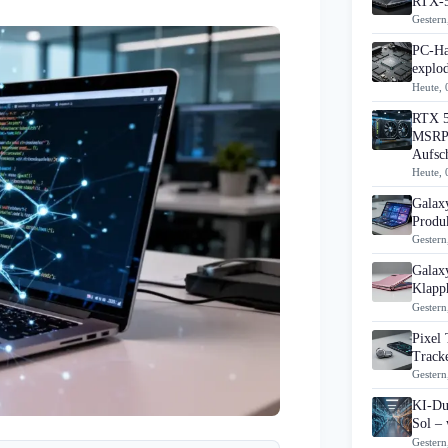
RTX-5
Gestern
PC-Ha
explo
Heute, 
RTX 5
MSRP 
Aufsc
Heute, 
Galax
Produk
Gestern
Galax
Klapp
Gestern
Pixel 
Track
Gestern
KI-Du
Sol – 
Gestern