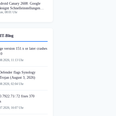
droid Canary 2608: Google
designt Schnelleinstellungen
te, 08:01 Uhr
dikal
IT-Blog
e version 151.x or later crashes
10
08.2026, 11:13 Uhr
 Defender flags Synology
 Trojan (August 3, 2026)
08.2026, 02:04 Uhr
.7922.71/.72 fixes 370
s
07.2026, 16:07 Uhr