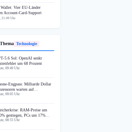
 Wallet: Vier EU-Länder
ten Account-Card-Support
, 21:49 Uhr
 Thema
Technologie
T-5.6 Sol: OpenAI senkt
ktenfehler um 68 Prozent
te, 09:49 Uhr
hone-Engpass: Milliarde Dollar
ozessoren warten auf
te, 09:05 Uhr
eicherbauteile
eicherkrise: RAM-Preise um
0% gestiegen, PCs um 17%
te, 08:55 Uhr
urer