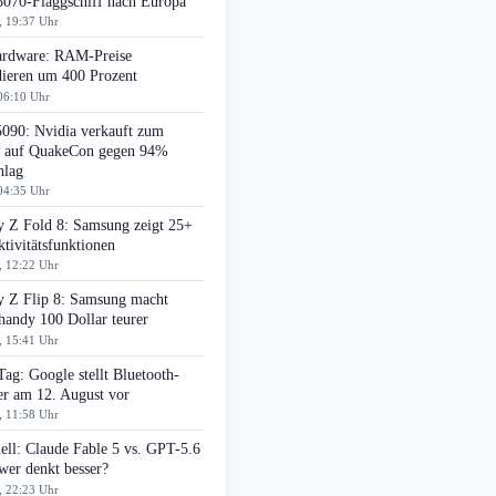
070-Flaggschiff nach Europa
, 19:37 Uhr
rdware: RAM-Preise
dieren um 400 Prozent
06:10 Uhr
090: Nvidia verkauft zum
auf QuakeCon gegen 94%
hlag
04:35 Uhr
y Z Fold 8: Samsung zeigt 25+
tivitätsfunktionen
, 12:22 Uhr
y Z Flip 8: Samsung macht
handy 100 Dollar teurer
, 15:41 Uhr
Tag: Google stellt Bluetooth-
er am 12. August vor
, 11:58 Uhr
ell: Claude Fable 5 vs. GPT-5.6
wer denkt besser?
, 22:23 Uhr