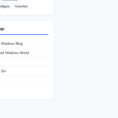
elligenz
Sicherheit
ogs
d Windows Blog
 and Windows World
f 50+