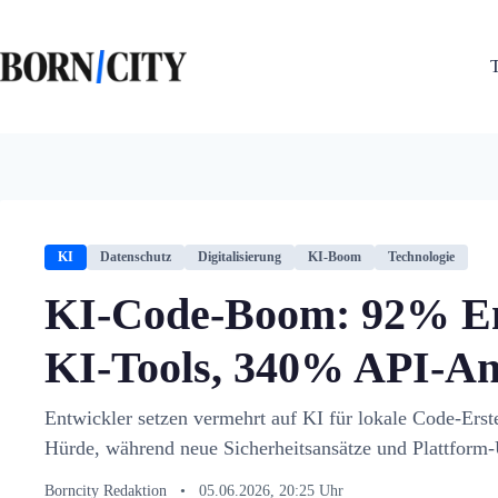
Zum
Inhalt
springen
KI
Datenschutz
Digitalisierung
KI-Boom
Technologie
KI-Code-Boom: 92% En
KI-Tools, 340% API-An
Entwickler setzen vermehrt auf KI für lokale Code-Erste
Hürde, während neue Sicherheitsansätze und Plattform
Borncity Redaktion
•
05.06.2026, 20:25 Uhr