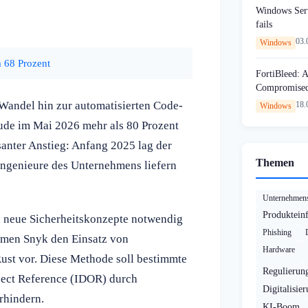
Windows Serv
fails
03.
Windows
 68 Prozent
FortiBleed: 
Compromised 
Wandel hin zur automatisierten Code-
18.
Windows
aude im Mai 2026 mehr als 80 Prozent
santer Anstieg: Anfang 2025 lag der
Themen
 Ingenieure des Unternehmens liefern
Unternehmens
Produktein
h neue Sicherheitskonzepte notwendig
Phishing
hmen Snyk den Einsatz von
Hardware
ust vor. Diese Methode soll bestimmte
Regulierun
ect Reference (IDOR) durch
Digitalisie
rhindern.
KI-Boom