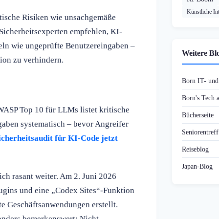
Künstliche Int
itische Risiken wie unsachgemäße
icherheitsexperten empfehlen, KI-
deln wie ungeprüfte Benutzereingaben –
Weitere Bl
ion zu verhindern.
Born IT- un
Born's Tech
WASP Top 10 für LLMs listet kritische
Bücherseite
gaben systematisch – bevor Angreifer
Seniorentref
icherheitsaudit für KI-Code jetzt
Reiseblog
Japan-Blog
ich rasant weiter. Am 2. Juni 2026
lugins und eine „Codex Sites“-Funktion
e Geschäftsanwendungen erstellt.
sonders bemerkenswert: Nicht-