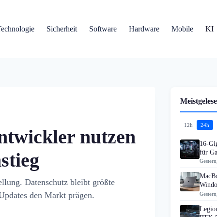
Technologie
Sicherheit
Software
Hardware
Mobile
KI
Meistgelese
12h
24h
twickler nutzen
16-Gi
für G
stieg
Gestern
MacBo
llung. Datenschutz bleibt größte
Windo
-Updates den Markt prägen.
Gestern
Legion