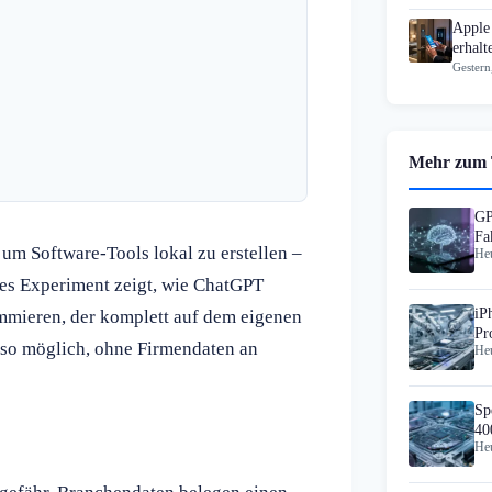
Apple
erhal
Gestern
Mehr zum
GP
Fa
 um Software-Tools lokal zu erstellen –
Heu
les Experiment zeigt, wie ChatGPT
iP
mmieren, der komplett auf dem eigenen
Pr
 so möglich, ohne Firmendaten an
Heu
Sp
Sp
40
Heu
te