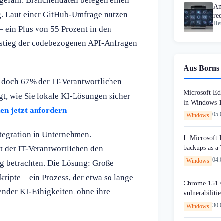
gefähr. Branchendaten belegen einen
An
g. Laut einer GitHub-Umfrage nutzen
re
Heu
ra
– ein Plus von 55 Prozent in den
stieg der codebezogenen API-Anfragen
Aus Borns 
 doch 67% der IT-Verantwortlichen
Microsoft Edg
gt, wie Sie lokale KI-Lösungen sicher
in Windows 
en jetzt anfordern
05.
Windows
ntegration in Unternehmen.
I: Microsoft
backups as a
t der IT-Verantwortlichen den
04.
Windows
ng betrachten. Die Lösung: Große
ripte – ein Prozess, der etwa so lange
Chrome 151.0
ender KI-Fähigkeiten, ohne ihre
vulnerabilitie
30.
Windows