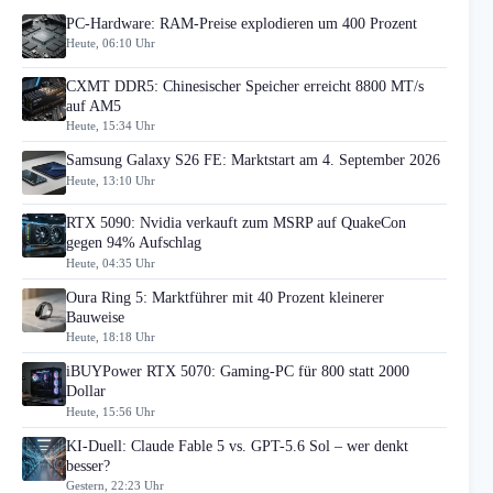
PC-Hardware: RAM-Preise explodieren um 400 Prozent
Heute, 06:10 Uhr
CXMT DDR5: Chinesischer Speicher erreicht 8800 MT/s
auf AM5
Heute, 15:34 Uhr
Samsung Galaxy S26 FE: Marktstart am 4. September 2026
Heute, 13:10 Uhr
RTX 5090: Nvidia verkauft zum MSRP auf QuakeCon
gegen 94% Aufschlag
Heute, 04:35 Uhr
Oura Ring 5: Marktführer mit 40 Prozent kleinerer
Bauweise
Heute, 18:18 Uhr
iBUYPower RTX 5070: Gaming-PC für 800 statt 2000
Dollar
Heute, 15:56 Uhr
KI-Duell: Claude Fable 5 vs. GPT-5.6 Sol – wer denkt
besser?
Gestern, 22:23 Uhr