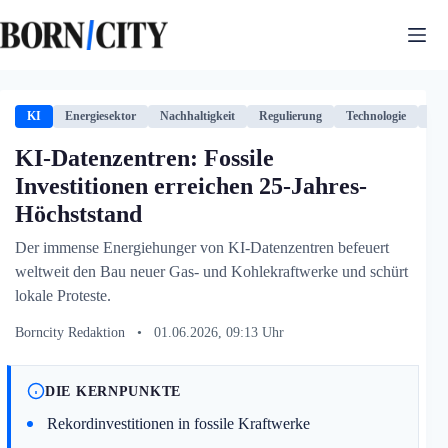
Zum
Inhalt
springen
KI
Energiesektor
Nachhaltigkeit
Regulierung
Technologie
US
KI-Datenzentren: Fossile
Investitionen erreichen 25-Jahres-
Höchststand
Der immense Energiehunger von KI-Datenzentren befeuert
weltweit den Bau neuer Gas- und Kohlekraftwerke und schürt
lokale Proteste.
Borncity Redaktion
•
01.06.2026, 09:13 Uhr
DIE KERNPUNKTE
Rekordinvestitionen in fossile Kraftwerke