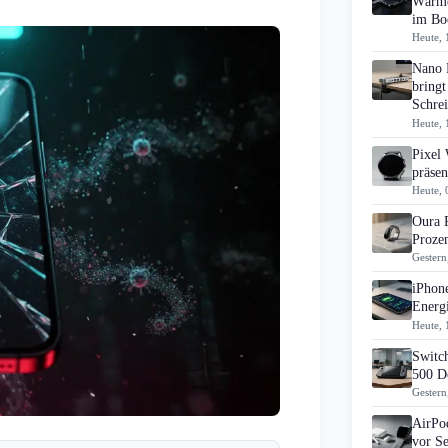
Wärme
im B
Heute, 
Nano 
bringt
Schrei
Heute, 
Pixel
präsen
Heute, 
Oura 
Prozen
Gestern
iPhon
Energi
Heute, 
Switch
500 D
Gestern
AirPo
vor S