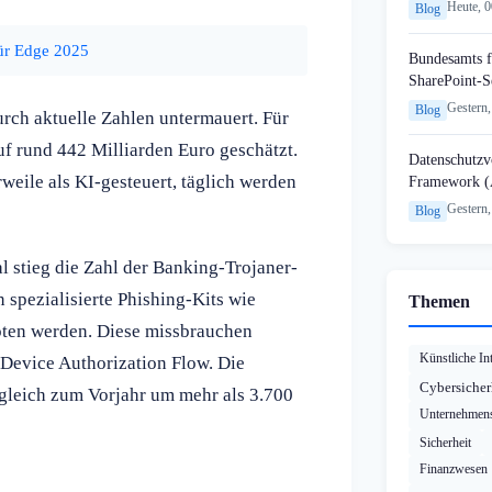
Heute, 
Blog
für Edge 2025
Bundesamts f
SharePoint-S
Gestern,
Blog
rch aktuelle Zahlen untermauert. Für
f rund 442 Milliarden Euro geschätzt.
Datenschutzvo
weile als KI-gesteuert, täglich werden
Framework (
Gestern,
Blog
l stieg die Zahl der Banking-Trojaner-
 spezialisierte Phishing-Kits wie
Themen
boten werden. Diese missbrauchen
Künstliche Int
Device Authorization Flow. Die
Cybersicher
gleich zum Vorjahr um mehr als 3.700
Unternehmens
Sicherheit
Finanzwesen