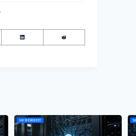
e
SICHERHEIT
S