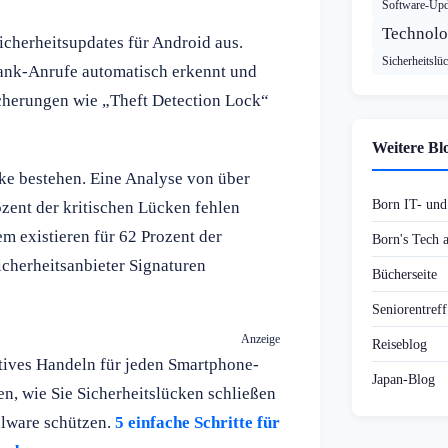
Software-Upd
Technolo
icherheitsupdates für Android aus.
Sicherheitslü
Bank-Anrufe automatisch erkennt und
cherungen wie „Theft Detection Lock“
Weitere Bl
ücke bestehen. Eine Analyse von über
Born IT- un
zent der kritischen Lücken fehlen
m existieren für 62 Prozent der
Born's Tech
icherheitsanbieter Signaturen
Bücherseite
Seniorentref
Anzeige
Reiseblog
ktives Handeln für jeden Smartphone-
Japan-Blog
nen, wie Sie Sicherheitslücken schließen
alware schützen.
5 einfache Schritte für