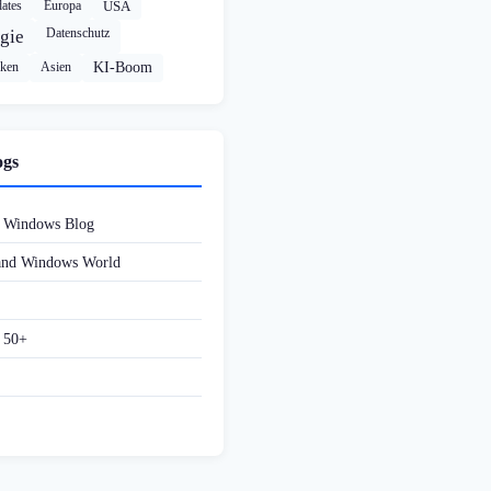
ates
Europa
USA
Datenschutz
gie
cken
Asien
KI-Boom
ogs
d Windows Blog
 and Windows World
f 50+