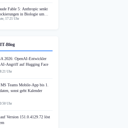
aude Fable 5: Anthropic senkt
ockierungen in Biologie um
te, 17:21 Uhr
5%
IT-Blog
SA 2026: OpenAI-Entwickler
n AI-Angriff auf Hugging Face
08:21 Uhr
MS Teams Mobile-App bis 1.
daten, sonst geht Kalender
00:50 Uhr
auf Version 151.0.4129.72 löst
lem