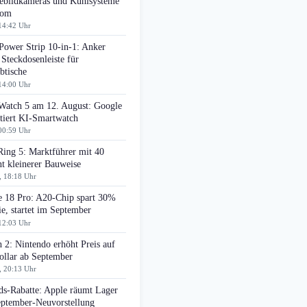
bildkameras und Kühlsysteme
oom
14:42 Uhr
Power Strip 10-in-1: Anker
 Steckdosenleiste für
btische
14:00 Uhr
 Watch 5 am 12. August: Google
tiert KI-Smartwatch
00:59 Uhr
Ring 5: Marktführer mit 40
t kleinerer Bauweise
, 18:18 Uhr
e 18 Pro: A20-Chip spart 30%
e, startet im September
12:03 Uhr
 2: Nintendo erhöht Preis auf
ollar ab September
, 20:13 Uhr
ds-Rabatte: Apple räumt Lager
eptember-Neuvorstellung