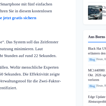
-Smartphone mit fünf einfachen
Cl
ahren Sie in diesem kostenlosen
Bl
Heu
8
jetzt gratis sichern
Aus Borns 
e“. Das System soll das Zeitfenster
nutzung minimieren. Laut
Black Hat U
erläutern de
ht Stunden auf rund 22 Sekunden.
Heute, 
Blog
ällen. Wofür menschliche Experten
MC1440980: 
60 Sekunden. Die Effektivität zeigte
Okt. 2026 up
verloren
erwaltungstool für die Zwei-Faktor-
Heute, 
Blog
ntifiziert.
Edge Update 
Absturzprob