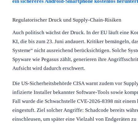
ein sichereres Android-Smartphone kostenlos herunter
Regulatorischer Druck und Supply-Chain-Risiken
Auch politisch wächst der Druck. In der EU läuft eine Kon
KI, die bis zum 23. Juni andauert. Kritiker bemängeln, da
Systeme“ nicht ausreichend berücksichtigen. Solche Sys
Spyware wie Pegasus zählt, generieren ihre Angriffsschrit
Aufsicht wird dadurch erschwert.
Die US-Sicherheitsbehörde CISA warnt zudem vor Supply
infizierte Installer bekannter Software-Tools sowie komp
Fall wurde die Schwachstelle CVE-2026-8398 mit einem 
eingestuft. Ziel solcher Angriffe: Schadcode bereits wäh
einschleusen, um später eine Vielzahl von Endgeräten zu 