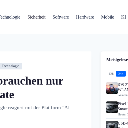
Technologie
Sicherheit
Software
Hardware
Mobile
KI
Meistgelese
Technologie
12h
24h
 brauchen nur
iOS 27
WLAN
ate
Gestern
Pixel 
le reagiert mit der Plattform "AI
Smart
Heute, 
USB-C