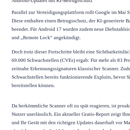
Android-Updates mit KI-Betrugsschutz
Parallel zur Verteidigungsplattform rollt Google im Mai S
Diese enthalten einen Betrugsschutz, der KI-generierte 
beendet. Für Android 17 wurden zudem neue Diebstahlsi
und „Remote Lock“ angekündigt.
Doch trotz dieser Fortschritte bleibt eine Sichtbarkeitsl
69.000 Schwachstellen (CVEs) ergab: Für mehr als 83 Pro
zeitnahe Erkennungssignaturen klassischer Scanner. Zude
Schwachstellen bereits funktionierende Exploits, bevor S
bereitstellen können.
Da herkömmliche Scanner oft zu spät reagieren, ist proa
Nutzer unerlässlich. Ein aktueller Gratis-Report zeigt Ih
und Ihr Gerät mit den richtigen Updates dauerhaft vor M