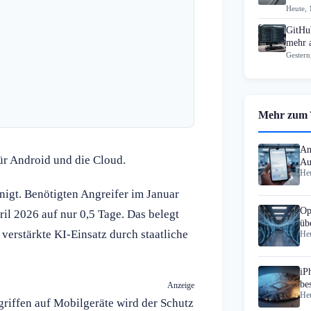
Heute, 
GitHub
mehr 
Gestern
Mehr zum
An
ür Android und die Cloud.
Au
Heu
nigt. Benötigten Angreifer im Januar
Op
ril 2026 auf nur 0,5 Tage. Das belegt
üb
verstärkte KI-Einsatz durch staatliche
Heu
Si
iP
be
Anzeige
Heu
riffen auf Mobilgeräte wird der Schutz