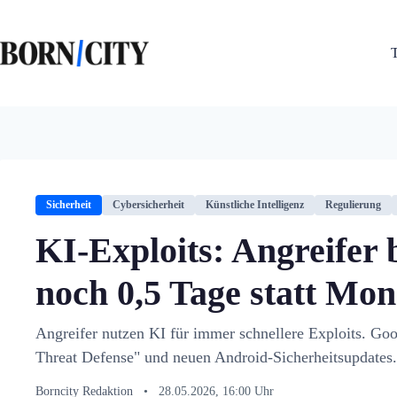
Zum
Inhalt
springen
Sicherheit
Cybersicherheit
Künstliche Intelligenz
Regulierung
KI-Exploits: Angreifer
noch 0,5 Tage statt Mon
Angreifer nutzen KI für immer schnellere Exploits. Goog
Threat Defense" und neuen Android-Sicherheitsupdates.
Borncity Redaktion
•
28.05.2026, 16:00 Uhr