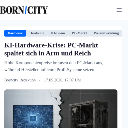
Zum
Inhalt
springen
Hardware
Hardware
KI-Boom
PC-Markt
Preisentwicklung
T
KI-Hardware-Krise: PC-Markt
spaltet sich in Arm und Reich
Hohe Komponentenpreise bremsen den PC-Markt aus,
während Hersteller auf teure Profi-Systeme setzen.
Borncity Redaktion
•
17.05.2026, 17:07 Uhr