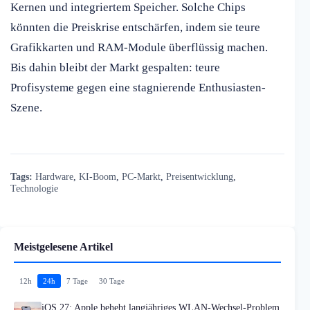
Kernen und integriertem Speicher. Solche Chips
könnten die Preiskrise entschärfen, indem sie teure
Grafikkarten und RAM-Module überflüssig machen.
Bis dahin bleibt der Markt gespalten: teure
Profisysteme gegen eine stagnierende Enthusiasten-
Szene.
Tags:
Hardware
,
KI-Boom
,
PC-Markt
,
Preisentwicklung
,
Technologie
Meistgelesene Artikel
12h
24h
7 Tage
30 Tage
iOS 27: Apple behebt langjähriges WLAN-Wechsel-Problem