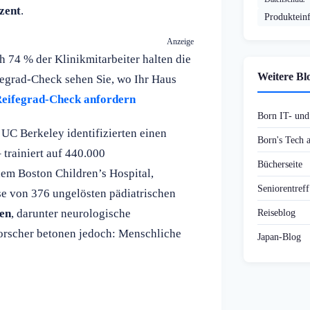
zent
.
Produktein
Anzeige
 74 % der Klinikmitarbeiter halten die
Weitere Bl
egrad-Check sehen Sie, wo Ihr Haus
eifegrad-Check anfordern
Born IT- un
 UC Berkeley identifizierten einen
Born's Tech
trainiert auf 440.000
Bücherseite
m Boston Children’s Hospital,
Seniorentref
e von 376 ungelösten pädiatrischen
sen
, darunter neurologische
Reiseblog
orscher betonen jedoch: Menschliche
Japan-Blog