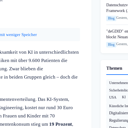
Datenschutzvo
Framework (
Gestern,
Blog
"deGDID" en
mit weniger Speicher
blockt Neuan
Gestern,
Blog
ksamkeit von KI in unterschiedlichsten
iken mit über 9.600 Patienten die
Themen
ng. Zwar blieben die
e in beiden Gruppen gleich – doch die
Unternehmens
Sicherheitslü
USA
KI
kamentenverteilung. Das KI-System,
Künstliche Int
ngineering, kostet nur rund 30 Euro
Digitalisie
n Frauen und Kinder mit 70
Regulierun
kamentenkonsum stieg um
19 Prozent
,
Datenschutz