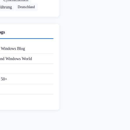
führung
Deutschland
ogs
d Windows Blog
 and Windows World
f 50+