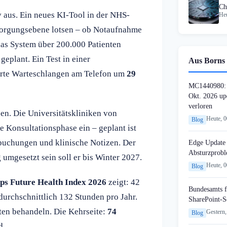
Ch
v aus. Ein neues KI-Tool in der NHS-
Heu
rsorgungsebene lotsen – ob Notaufnahme
as System über 200.000 Patienten
geplant. Ein Test in einer
Aus Borns 
ierte Warteschlangen am Telefon um
29
MC1440980: 
Okt. 2026 up
verloren
en. Die Universitätskliniken von
Heute, 
Blog
 Konsultationsphase ein – geplant ist
nbuchungen und klinische Notizen. Der
Edge Update 
Absturzprob
umgesetzt sein soll er bis Winter 2027.
Heute, 
Blog
ips Future Health Index 2026
zeigt: 42
Bundesamts f
durchschnittlich 132 Stunden pro Jahr.
SharePoint-S
ten behandeln. Die Kehrseite:
74
Gestern,
Blog
d.