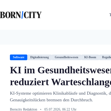
Zum
Inhalt
springen
Software
Digitalisierung
Gesundheitswesen
KI-Boom
Reguli
KI im Gesundheitswese
reduziert Warteschlan
KI-Systeme optimieren Klinikabläufe und Diagnostik, d
Genauigkeitslücken bremsen den Durchbruch.
Borncity Redaktion
•
05.07.2026, 06:22 Uhr