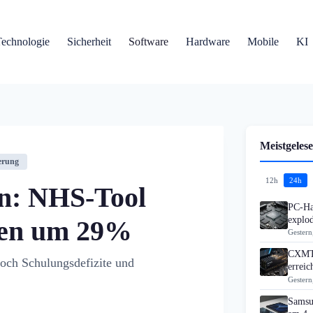
Technologie
Sicherheit
Software
Hardware
Mobile
KI
Meistgelese
erung
12h
24h
n: NHS-Tool
PC-Ha
explo
gen um 29%
Gestern
CXMT 
och Schulungsdefizite und
errei
Gestern
Samsu