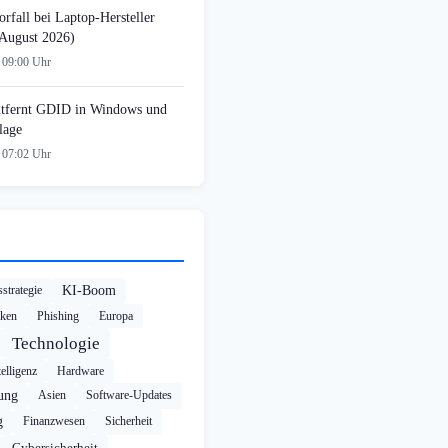
rfall bei Laptop-Hersteller
August 2026)
 09:00 Uhr
tfernt GDID in Windows und
lage
 07:02 Uhr
strategie
KI-Boom
cken
Phishing
Europa
Technologie
elligenz
Hardware
rung
Asien
Software-Updates
g
Finanzwesen
Sicherheit
Cybersicherheit