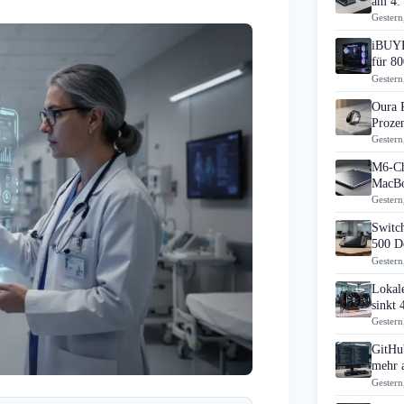
am 4.
Gestern
iBUYP
für 80
Gestern
Oura 
Prozen
Gestern
M6-Ch
MacBo
Gestern
Switch
500 D
Gestern
Lokal
sinkt
Gestern
GitHub
mehr 
Gestern