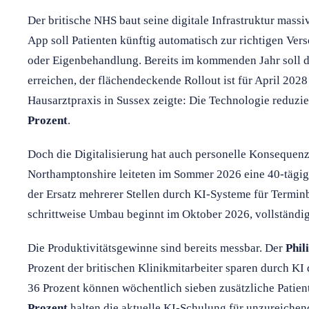
Der britische NHS baut seine digitale Infrastruktur massi
App soll Patienten künftig automatisch zur richtigen Ve
oder Eigenbehandlung. Bereits im kommenden Jahr soll d
erreichen, der flächendeckende Rollout ist für April 2028 
Hausarztpraxis in Sussex zeigte: Die Technologie reduz
Prozent
.
Doch die Digitalisierung hat auch personelle Konsequenz
Northamptonshire leiteten im Sommer 2026 eine 40-tägige
der Ersatz mehrerer Stellen durch KI-Systeme für Termi
schrittweise Umbau beginnt im Oktober 2026, vollständig 
Die Produktivitätsgewinne sind bereits messbar. Der
Phil
Prozent der britischen Klinikmitarbeiter sparen durch KI 
36 Prozent können wöchentlich sieben zusätzliche Patien
Prozent
halten die aktuelle KI-Schulung für unzureichen