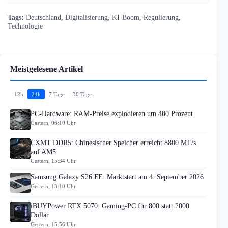
Tags:
Deutschland
,
Digitalisierung
,
KI-Boom
,
Regulierung
,
Technologie
Meistgelesene Artikel
12h
24h
7 Tage
30 Tage
PC-Hardware: RAM-Preise explodieren um 400 Prozent
Gestern, 06:10 Uhr
CXMT DDR5: Chinesischer Speicher erreicht 8800 MT/s
auf AM5
Gestern, 15:34 Uhr
Samsung Galaxy S26 FE: Marktstart am 4. September 2026
Gestern, 13:10 Uhr
iBUYPower RTX 5070: Gaming-PC für 800 statt 2000
Dollar
Gestern, 15:56 Uhr