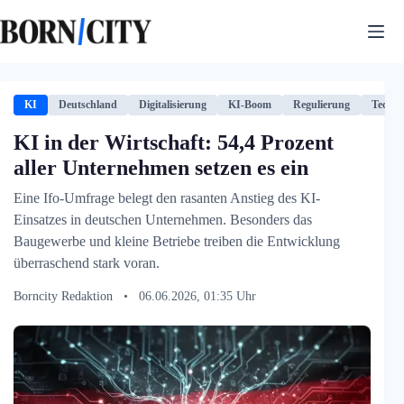
Zum
Inhalt
springen
KI
Deutschland
Digitalisierung
KI-Boom
Regulierung
Techno
KI in der Wirtschaft: 54,4 Prozent
aller Unternehmen setzen es ein
Eine Ifo-Umfrage belegt den rasanten Anstieg des KI-
Einsatzes in deutschen Unternehmen. Besonders das
Baugewerbe und kleine Betriebe treiben die Entwicklung
überraschend stark voran.
Borncity Redaktion
•
06.06.2026, 01:35 Uhr