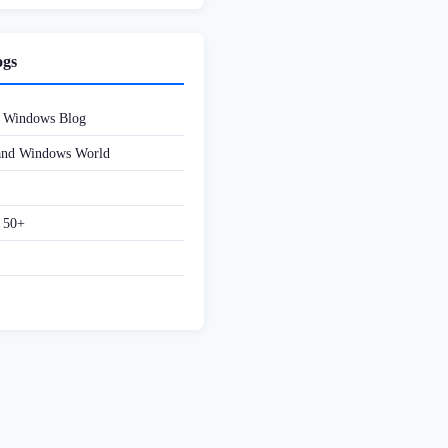
ogs
d Windows Blog
 and Windows World
f 50+