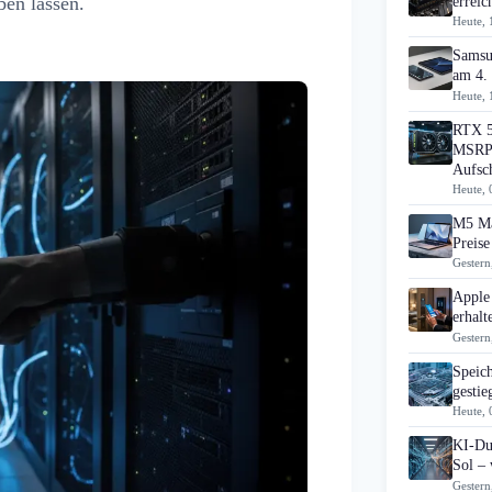
ben lassen.
errei
Heute, 
Samsu
am 4.
Heute, 
RTX 5
MSRP 
Aufsc
Heute, 
M5 Ma
Preise
Gestern
Apple
erhal
Gestern
Speic
gesti
Heute, 
KI-Du
Sol – 
Gestern