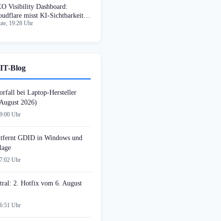
O Visibility Dashboard:
oudflare misst KI-Sichtbarkeit
te, 19:28 Uhr
n Marken
IT-Blog
rfall bei Laptop-Hersteller
August 2026)
09:00 Uhr
tfernt GDID in Windows und
lage
07:02 Uhr
tral: 2. Hotfix vom 6. August
06:51 Uhr