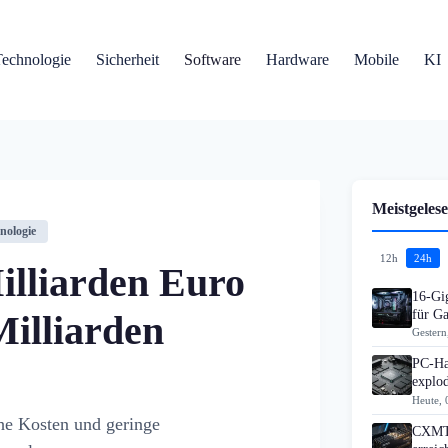
Technologie
Sicherheit
Software
Hardware
Mobile
KI
Meistgelese
nologie
12h
24h
illiarden Euro
16-Gi
für G
illiarden
Gestern
PC-Ha
explo
Heute, 
he Kosten und geringe
CXMT 