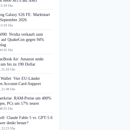
cht 8800 MT/s auf AM5
15:34 Uhr
ng Galaxy S26 FE: Marktstart
 September 2026
13:10 Uhr
090: Nvidia verkauft zum
auf QuakeCon gegen 94%
hlag
04:35 Uhr
cBook Air: Amazon senkt
 um bis zu 190 Dollar
, 21:10 Uhr
 Wallet: Vier EU-Länder
ten Account-Card-Support
, 21:49 Uhr
herkrise: RAM-Preise um 400%
egen, PCs um 17% teurer
08:55 Uhr
ell: Claude Fable 5 vs. GPT-5.6
wer denkt besser?
, 22:23 Uhr