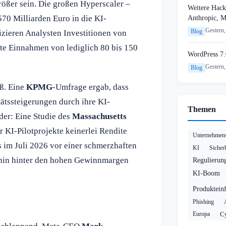
rößer sein. Die großen Hyperscaler –
Weitere Hack
0 Milliarden Euro in die KI-
Anthropic, 
Gestern,
Blog
izieren Analysten Investitionen von
te Einnahmen von lediglich 80 bis 150
WordPress 7.
Gestern,
Blog
oß. Eine
KPMG
-Umfrage ergab, dass
ätssteigerungen durch ihre KI-
Themen
der: Eine Studie des
Massachusetts
er KI-Pilotprojekte keinerlei Rendite
Unternehmens
s im Juli 2026 vor einer schmerzhaften
KI
Sicher
rhin hinter den hohen Gewinnmargen
Regulierun
KI-Boom
Produktein
Phishing
Europa
Cy