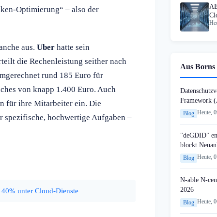
AE
ken-Optimierung“ – also der
Cl
Heu
vo
ranche aus.
Uber
hatte sein
teilt die Rechenleistung seither nach
Aus Borns 
umgerechnet rund 185 Euro für
iches von knapp 1.400 Euro. Auch
Datenschutzvo
Framework (
 für ihre Mitarbeiter ein. Die
Heute, 
Blog
r spezifische, hochwertige Aufgaben –
"deGDID" en
blockt Neuan
Heute, 
Blog
N-able N-cen
2026
 40% unter Cloud-Dienste
Heute, 
Blog