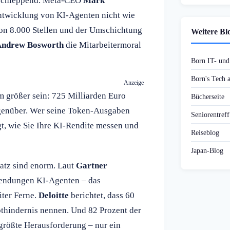
t schleppend. Meta-CEO
Mark
 Entwicklung von KI-Agenten nicht wie
von 8.000 Stellen und der Umschichtung
Weitere Bl
ndrew Bosworth
die Mitarbeitermoral
Born IT- un
Born's Tech
Anzeige
m größer sein: 725 Milliarden Euro
Bücherseite
genüber. Wer seine Token-Ausgaben
Seniorentref
gt, wie Sie Ihre KI-Rendite messen und
Reiseblog
Japan-Blog
atz sind enorm. Laut
Gartner
wendungen KI-Agenten – das
iter Ferne.
Deloitte
berichtet, dass 60
pthindernis nennen. Und 82 Prozent der
 größte Herausforderung – nur ein