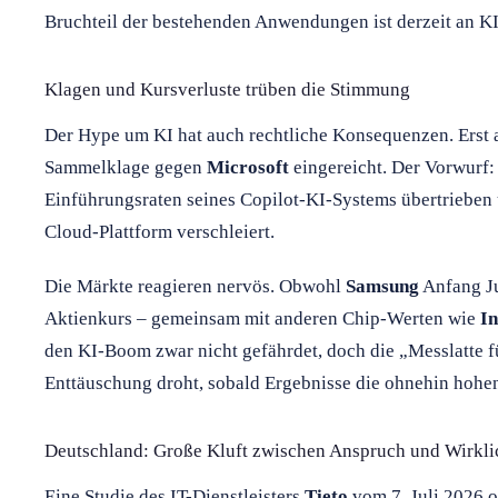
Bruchteil der bestehenden Anwendungen ist derzeit an 
Klagen und Kursverluste trüben die Stimmung
Der Hype um KI hat auch rechtliche Konsequenzen. Erst 
Sammelklage gegen
Microsoft
eingereicht. Der Vorwurf
Einführungsraten seines Copilot-KI-Systems übertrieben
Cloud-Plattform verschleiert.
Die Märkte reagieren nervös. Obwohl
Samsung
Anfang Ju
Aktienkurs – gemeinsam mit anderen Chip-Werten wie
In
den KI-Boom zwar nicht gefährdet, doch die „Messlatte fü
Enttäuschung droht, sobald Ergebnisse die ohnehin hohen
Deutschland: Große Kluft zwischen Anspruch und Wirkli
Eine Studie des IT-Dienstleisters
Tieto
vom 7. Juli 2026 o