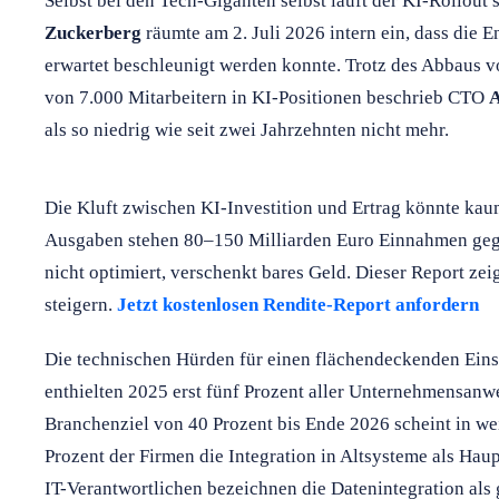
Selbst bei den Tech-Giganten selbst läuft der KI-Rollou
Zuckerberg
räumte am 2. Juli 2026 intern ein, dass die
erwartet beschleunigt werden konnte. Trotz des Abbaus 
von 7.000 Mitarbeitern in KI-Positionen beschrieb CTO
A
als so niedrig wie seit zwei Jahrzehnten nicht mehr.
Die Kluft zwischen KI-Investition und Ertrag könnte kau
Ausgaben stehen 80–150 Milliarden Euro Einnahmen ge
nicht optimiert, verschenkt bares Geld. Dieser Report zei
steigern.
Jetzt kostenlosen Rendite-Report anfordern
Die technischen Hürden für einen flächendeckenden Eins
enthielten 2025 erst fünf Prozent aller Unternehmensan
Branchenziel von 40 Prozent bis Ende 2026 scheint in we
Prozent der Firmen die Integration in Altsysteme als Hau
IT-Verantwortlichen bezeichnen die Datenintegration als