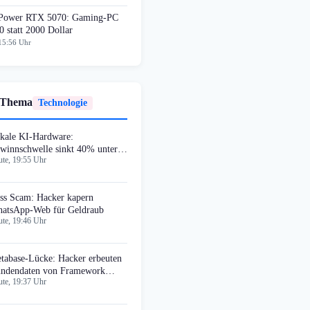
ower RTX 5070: Gaming-PC
0 statt 2000 Dollar
15:56 Uhr
 Thema
Technologie
kale KI-Hardware:
winnschwelle sinkt 40% unter
te, 19:55 Uhr
oud-Dienste
ss Scam: Hacker kapern
atsApp-Web für Geldraub
te, 19:46 Uhr
tabase-Lücke: Hacker erbeuten
ndendaten von Framework
te, 19:37 Uhr
mputer