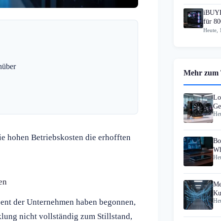
iBUYP
für 80
Heute, 
nüber
Mehr zum
Lo
Ge
Heu
Cl
e hohen Betriebskosten die erhofften
Bo
Wh
Heu
en
Me
Ku
zent der Unternehmen haben begonnen,
Heu
Co
ung nicht vollständig zum Stillstand,