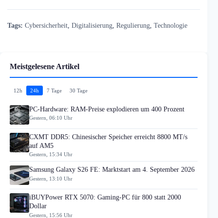
Tags:
Cybersicherheit
,
Digitalisierung
,
Regulierung
,
Technologie
Meistgelesene Artikel
12h
24h
7 Tage
30 Tage
PC-Hardware: RAM-Preise explodieren um 400 Prozent
Gestern, 06:10 Uhr
CXMT DDR5: Chinesischer Speicher erreicht 8800 MT/s
auf AM5
Gestern, 15:34 Uhr
Samsung Galaxy S26 FE: Marktstart am 4. September 2026
Gestern, 13:10 Uhr
iBUYPower RTX 5070: Gaming-PC für 800 statt 2000
Dollar
Gestern, 15:56 Uhr