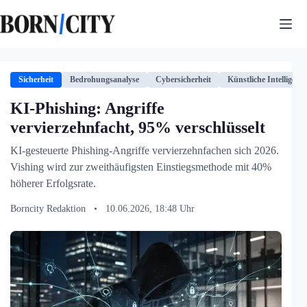
Zum
Inhalt
springen
Sicherheit
Bedrohungsanalyse
Cybersicherheit
Künstliche Intelligenz
KI-Phishing: Angriffe
vervierzehnfacht, 95% verschlüsselt
KI-gesteuerte Phishing-Angriffe vervierzehnfachen sich 2026.
Vishing wird zur zweithäufigsten Einstiegsmethode mit 40%
höherer Erfolgsrate.
Borncity Redaktion
•
10.06.2026, 18:48 Uhr