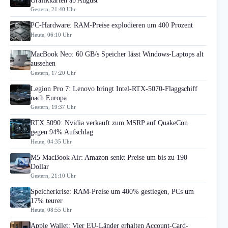
Grafikkarten ab August
Gestern, 21:40 Uhr
PC-Hardware: RAM-Preise explodieren um 400 Prozent
Heute, 06:10 Uhr
MacBook Neo: 60 GB/s Speicher lässt Windows-Laptops alt
aussehen
Gestern, 17:20 Uhr
Legion Pro 7: Lenovo bringt Intel-RTX-5070-Flaggschiff
nach Europa
Gestern, 19:37 Uhr
RTX 5090: Nvidia verkauft zum MSRP auf QuakeCon
gegen 94% Aufschlag
Heute, 04:35 Uhr
M5 MacBook Air: Amazon senkt Preise um bis zu 190
Dollar
Gestern, 21:10 Uhr
Speicherkrise: RAM-Preise um 400% gestiegen, PCs um
17% teurer
Heute, 08:55 Uhr
Apple Wallet: Vier EU-Länder erhalten Account-Card-