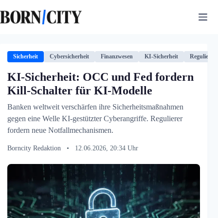
Zum
Inhalt
springen
Sicherheit
Cybersicherheit
Finanzwesen
KI-Sicherheit
Regulierun
KI-Sicherheit: OCC und Fed fordern
Kill-Schalter für KI-Modelle
Banken weltweit verschärfen ihre Sicherheitsmaßnahmen
gegen eine Welle KI-gestützter Cyberangriffe. Regulierer
fordern neue Notfallmechanismen.
Borncity Redaktion
•
12.06.2026, 20:34 Uhr