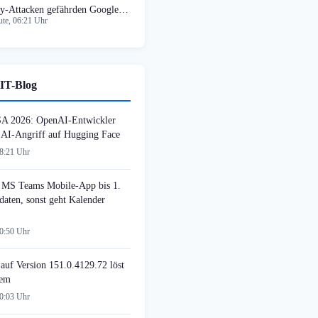
y-Attacken gefährden Google
te, 06:21 Uhr
ssword Manager
IT-Blog
SA 2026: OpenAI-Entwickler
n AI-Angriff auf Hugging Face
08:21 Uhr
MS Teams Mobile-App bis 1.
daten, sonst geht Kalender
00:50 Uhr
auf Version 151.0.4129.72 löst
lem
00:03 Uhr