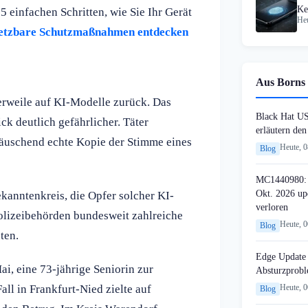
Ke
5 einfachen Schritten, wie Sie Ihr Gerät
Heu
Pa
setzbare Schutzmaßnahmen entdecken
Aus Borns 
erweile auf KI-Modelle zurück. Das
Black Hat U
k deutlich gefährlicher. Täter
erläutern de
äuschend echte Kopie der Stimme eines
Heute, 
Blog
MC1440980: 
Okt. 2026 up
ekanntenkreis, die Opfer solcher KI-
verloren
olizeibehörden bundesweit zahlreiche
Heute, 
Blog
ten.
Edge Update 
ai, eine 73-jährige Seniorin zur
Absturzprob
ll in Frankfurt-Nied zielte auf
Heute, 
Blog