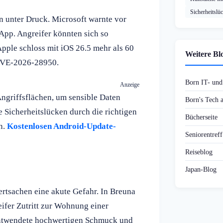
Sicherheitslü
n unter Druck. Microsoft warnte vor
-App. Angreifer könnten sich so
pple schloss mit iOS 26.5 mehr als 60
Weitere Bl
 CVE-2026-28950.
Born IT- un
Anzeige
Angriffsflächen, um sensible Daten
Born's Tech
e Sicherheitslücken durch die richtigen
Bücherseite
n.
Kostenlosen Android-Update-
Seniorentref
Reiseblog
Japan-Blog
ertsachen eine akute Gefahr. In Breuna
ifer Zutritt zur Wohnung einer
 entwendete hochwertigen Schmuck und