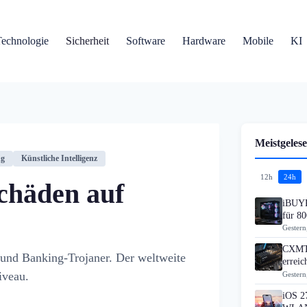
Technologie
Sicherheit
Software
Hardware
Mobile
KI
Meistgelese
ng
Künstliche Intelligenz
12h
24h
Schäden auf
iBUYP
für 80
Gestern
CXMT 
 und Banking-Trojaner. Der weltweite
errei
iveau.
Gestern
iOS 27