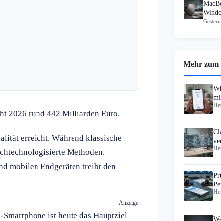
MacBo
Windo
Gestern
Mehr zum
Wh
mi
Heu
ht 2026 rund 442 Milliarden Euro.
Cl
lität erreicht. Während klassische
ve
Heu
ochtechnologisierte Methoden.
nd mobilen Endgeräten treibt den
Pr
Pe
Heu
An
Anzeige
-Smartphone ist heute das Hauptziel
We