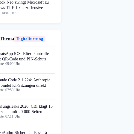
ok Neo zwingt Microsoft zu
ws-11-Effizienzoffensive
, 18:00 Uhr
 Thema
Digitalisierung
atsApp iOS: Elternkontrolle
t QR-Code und PIN-Schutz
te, 09:00 Uhr
aude Code 2.1.224: Anthropic
rbindet KI-Sitzungen direkt
te, 07:50 Uhr
üfungsleaks 2026: CBI klagt 13
rsonen mit 20.000-Seiten-
te, 07:11 Uhr
klageschrift an
bAuthn-Sicherheit: Pass-Ta-