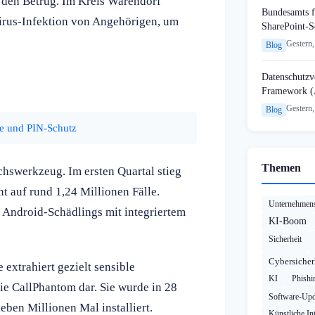
r den Betrug. Im Kreis Warendorf
Bundesamts f
irus-Infektion von Angehörigen, um
SharePoint-S
Gestern,
Blog
Datenschutzvo
Framework (
Gestern,
Blog
e und PIN-Schutz
Themen
hswerkzeug. Im ersten Quartal stieg
t auf rund 1,24 Millionen Fälle.
Unternehmens
 Android-Schädlings mit integriertem
KI-Boom
Sicherheit
Cybersicher
xtrahiert gezielt sensible
KI
Phishi
ie CallPhantom dar. Sie wurde in 28
Software-Upd
ben Millionen Mal installiert.
Künstliche Int