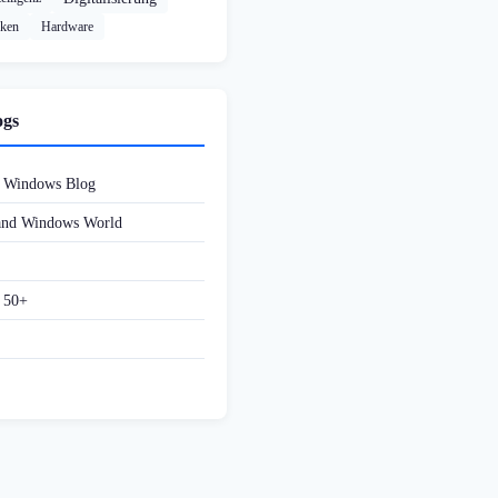
cken
Hardware
ogs
d Windows Blog
 and Windows World
f 50+