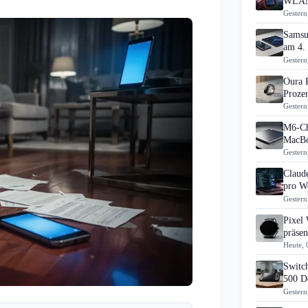
WLAN
Gestern
Samsu
am 4.
Gestern
Oura 
Prozen
Gestern
M6-Ch
MacBo
Gestern
Claud
pro Wo
Gestern
Pixel
präsen
Heute, 
Switch
500 D
Gestern