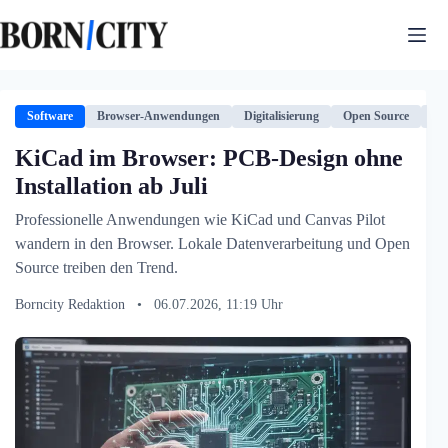
Zum
Inhalt
springen
Software
Browser-Anwendungen
Digitalisierung
Open Source
Te
KiCad im Browser: PCB-Design ohne
Installation ab Juli
Professionelle Anwendungen wie KiCad und Canvas Pilot
wandern in den Browser. Lokale Datenverarbeitung und Open
Source treiben den Trend.
Borncity Redaktion
•
06.07.2026, 11:19 Uhr