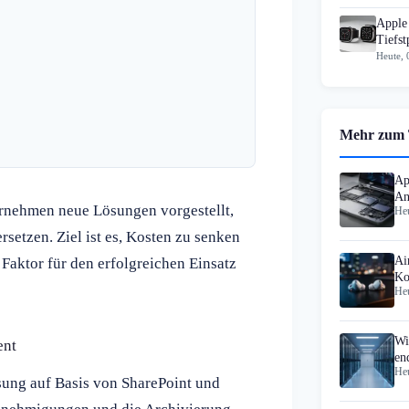
Apple 
Tiefst
Heute, 
Mehr zum
Ap
An
rnehmen neue Lösungen vorgestellt,
Heu
St
etzen. Ziel ist es, Kosten zu senken
Ai
 Faktor für den erfolgreichen Einsatz
Ko
Heu
Tä
Wi
ent
en
Heu
ösung auf Basis von SharePoint und