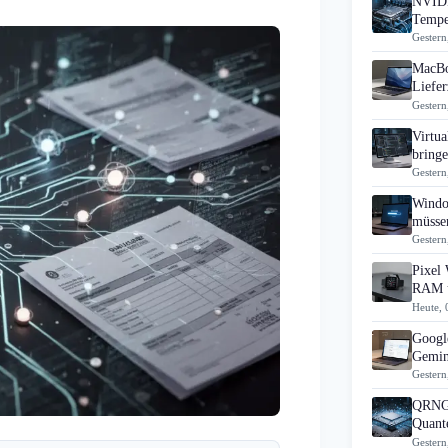
NVIDI
Tempe
Gestern
MacBo
Liefer
Gestern
Virtua
bring
Gestern
Windo
müsse
Gestern
Pixel 
RAM u
Heute, 
Googl
Gemin
Gestern
QRNG-
Quante
Gestern