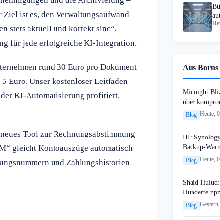
enehmigungen und die Archivierung –
Bü
r Ziel ist es, den Verwaltungsaufwand
au
Heu
n stets aktuell und korrekt sind“,
g für jede erfolgreiche KI-Integration.
nternehmen rund 30 Euro pro Dokument
Aus Borns 
 5 Euro. Unser kostenloser Leitfaden
Midnight Bli
 der KI-Automatisierung profitiert.
über komprom
Heute, 
Blog
 neues Tool zur Rechnungsabstimmung
III: Synology
Backup-Warn
FSM“ gleicht Kontoauszüge automatisch
Heute, 
Blog
nungsnummern und Zahlungshistorien –
Shaid Hulud:
Hunderte npm
Gestern,
Blog