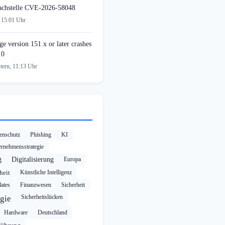
achstelle CVE-2026-58048
 15:01 Uhr
e version 151.x or later crashes
10
tern, 11:13 Uhr
enschutz
Phishing
KI
rnehmensstrategie
g
Digitalisierung
Europa
heit
Künstliche Intelligenz
ates
Finanzwesen
Sicherheit
Sicherheitslücken
gie
Hardware
Deutschland