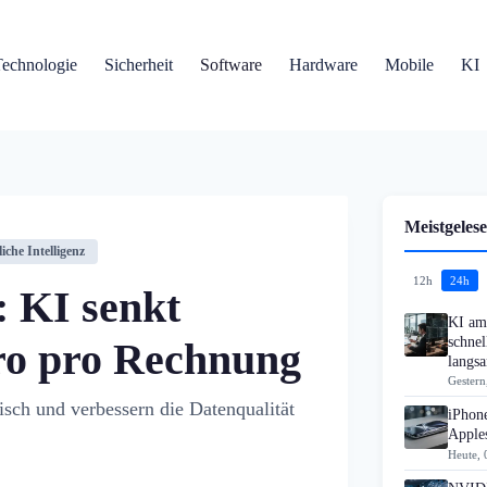
Technologie
Sicherheit
Software
Hardware
Mobile
KI
Meistgelese
iche Intelligenz
12h
24h
 KI senkt
KI am 
schne
ro pro Rechnung
langs
Gestern
ch und verbessern die Datenqualität
iPhon
Apples
Heute, 