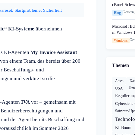
cPanel-Schw
reset, Startprobleme, Sicherheit
Gestern,
Blog
Microsoft Edg
ic“ KI-Systeme
übernehmen
in Windows 
Ges
Windows
des KI-Agenten
My Invoice Assistant
 von einem Team, das bereits über 200
Themen
für Beschaffungs- und
ungen und verkürzt so die
Asien
Dat
USA
Unte
Regulierun
I-Agenten
IVA
vor – gemeinsam mit
Cybersicher
 Benutzerberechtigungen und
Software-Upd
Technolo
rend der Agent bereits Beschaffung und
voraussichtlich im Sommer 2026
KI-Boom