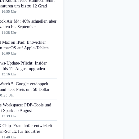
A Rubin: Neue Kühltech senkt
raturen um bis zu 12 Grad
, 16:55 Uhr
ok Air M4: 40% schneller, aber
zeiten bis September
, 11:28 Uhr
l Mac on iPad: Entwickler
en macOS auf Apple-Tablets
, 16:00 Uhr
ws-Update-Pflicht: Insider
n bis 11. August upgraden
, 13:16 Uhr
Watch 5: Google verdoppelt
nd hebt Preis um 50 Dollar
01:23 Uhr
e Workspace: PDF-Tools und
i Spark ab August
, 17:39 Uhr
Chip: Fraunhofer entwickelt
n-Schutz für Industrie
, 11:40 Uhr