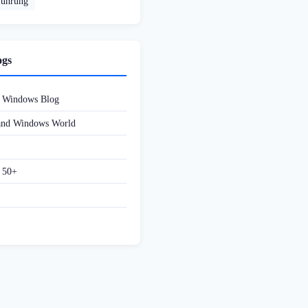
führung
ogs
d Windows Blog
 and Windows World
f 50+