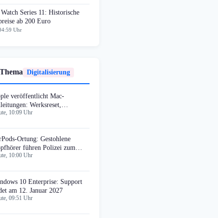
Watch Series 11: Historische
preise ab 200 Euro
04:59 Uhr
 Thema
Digitalisierung
ple veröffentlicht Mac-
leitungen: Werksreset,
te, 10:09 Uhr
artprobleme, Sicherheit
rPods-Ortung: Gestohlene
pfhörer führen Polizei zum
te, 10:00 Uhr
ter
ndows 10 Enterprise: Support
det am 12. Januar 2027
te, 09:51 Uhr