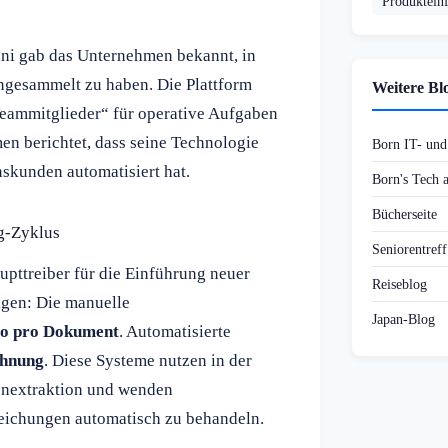
Produktein
ni gab das Unternehmen bekannt, in
ngesammelt zu haben. Die Plattform
Weitere Bl
Teammitglieder“ für operative Aufgaben
en berichtet, dass seine Technologie
Born IT- un
nskunden automatisiert hat.
Born's Tech
Bücherseite
g-Zyklus
Seniorentref
upttreiber für die Einführung neuer
Reiseblog
igen: Die manuelle
Japan-Blog
ro pro Dokument
. Automatisierte
chnung
. Diese Systeme nutzen in der
enextraktion und wenden
eichungen automatisch zu behandeln.