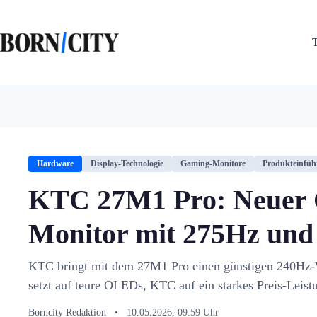
Zum
Inhalt
springen
Hardware
Display-Technologie
Gaming-Monitore
Produkteinfü
KTC 27M1 Pro: Neuer
Monitor mit 275Hz und
KTC bringt mit dem 27M1 Pro einen günstigen 240H
setzt auf teure OLEDs, KTC auf ein starkes Preis-Leistu
Borncity Redaktion
•
10.05.2026, 09:59 Uhr