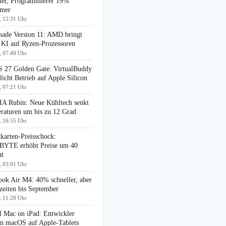
ller, Programmierer 19%
amer
, 12:31 Uhr
ade Version 11: AMD bringt
 KI auf Ryzen-Prozessoren
, 07:40 Uhr
 27 Golden Gate: VirtualBuddy
icht Betrieb auf Apple Silicon
, 07:21 Uhr
A Rubin: Neue Kühltech senkt
raturen um bis zu 12 Grad
, 16:55 Uhr
karten-Preisschock:
YTE erhöht Preise um 40
nt
, 05:01 Uhr
ok Air M4: 40% schneller, aber
zeiten bis September
, 11:28 Uhr
l Mac on iPad: Entwickler
en macOS auf Apple-Tablets