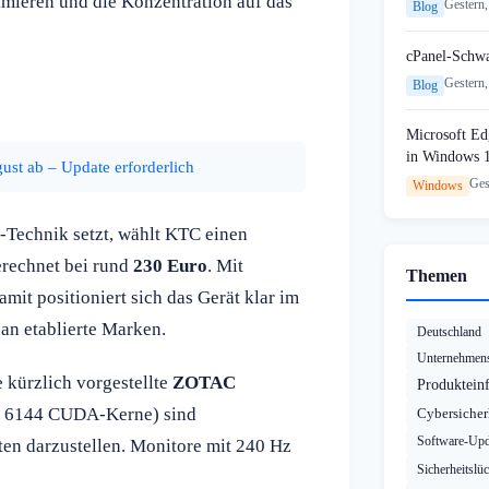
imieren und die Konzentration auf das
Gestern,
Blog
cPanel-Schw
Gestern,
Blog
Microsoft Edg
in Windows 
gust ab – Update erforderlich
Ges
Windows
Technik setzt, wählt KTC einen
erechnet bei rund
230 Euro
. Mit
Themen
amit positioniert sich das Gerät klar im
an etablierte Marken.
Deutschland
Unternehmens
 kürzlich vorgestellte
ZOTAC
Produktein
 6144 CUDA-Kerne) sind
Cybersicher
Software-Upd
en darzustellen. Monitore mit 240 Hz
Sicherheitslü