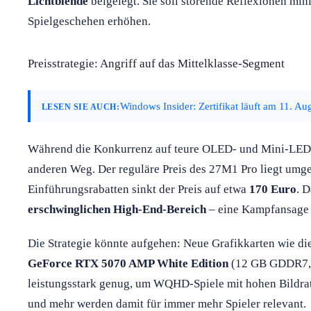
Lichtblende
beigelegt. Sie soll störende Reflexionen min
Spielgeschehen erhöhen.
Preisstrategie: Angriff auf das Mittelklasse-Segment
Windows Insider: Zertifikat läuft am 11. Au
LESEN SIE AUCH:
Während die Konkurrenz auf teure OLED- und Mini-LED-
anderen Weg. Der reguläre Preis des 27M1 Pro liegt umg
Einführungsrabatten sinkt der Preis auf etwa
170 Euro
. D
erschwinglichen High-End-Bereich
– eine Kampfansage 
Die Strategie könnte aufgehen: Neue Grafikkarten wie die
GeForce RTX 5070 AMP White Edition
(12 GB GDDR7,
leistungsstark genug, um WQHD-Spiele mit hohen Bildrat
und mehr werden damit für immer mehr Spieler relevant.