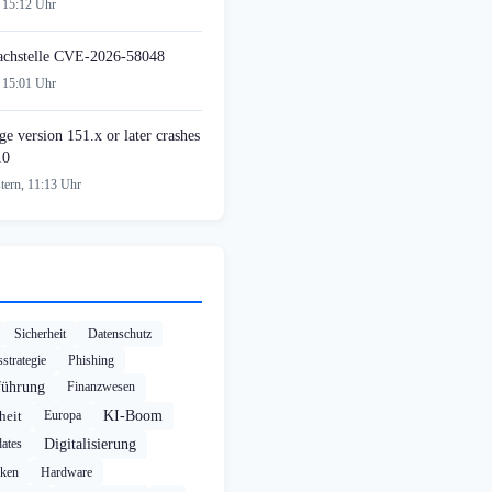
 15:12 Uhr
achstelle CVE-2026-58048
 15:01 Uhr
e version 151.x or later crashes
10
tern, 11:13 Uhr
Sicherheit
Datenschutz
strategie
Phishing
führung
Finanzwesen
heit
Europa
KI-Boom
ates
Digitalisierung
cken
Hardware