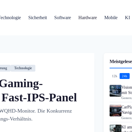
Technologie
Sicherheit
Software
Hardware
Mobile
KI
Meistgelese
hrung
Technologie
12h
24h
 Gaming-
Visio
mit S
 Fast-IPS-Panel
Gestern
CarPla
z-WQHD-Monitor. Die Konkurrenz
Navig
ngs-Verhältnis.
Gestern
KI am 