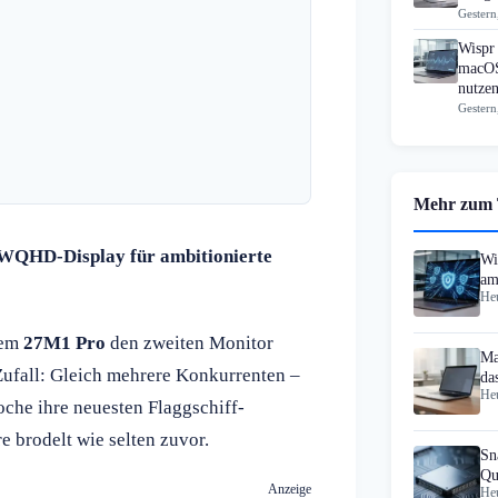
Gestern
Wispr 
macOS
nutzen
Gestern
Mehr zum
-WQHD-Display für ambitionierte
Wi
am
Heu
er
dem
27M1 Pro
den zweiten Monitor
Ma
Zufall: Gleich mehrere Konkurrenten –
da
Heu
che ihre neuesten Flaggschiff-
e brodelt wie selten zuvor.
Sn
Qu
Anzeige
Heu