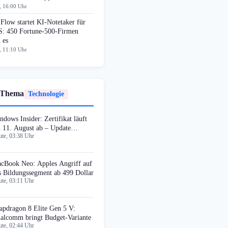
, 16:00 Uhr
Flow startet KI-Notetaker für
: 450 Fortune-500-Firmen
 es
, 11:10 Uhr
 Thema
Technologie
ndows Insider: Zertifikat läuft
 11. August ab – Update
te, 03:38 Uhr
forderlich
cBook Neo: Apples Angriff auf
s Bildungssegment ab 499 Dollar
te, 03:11 Uhr
apdragon 8 Elite Gen 5 V:
alcomm bringt Budget-Variante
te, 02:44 Uhr