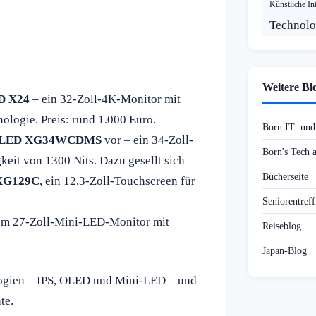
Künstliche Int
Technolo
Weitere Bl
D X24
– ein 32-Zoll-4K-Monitor mit
logie. Preis: rund 1.000 Euro.
Born IT- un
 OLED XG34WCDMS
vor – ein 34-Zoll-
Born's Tech
eit von 1300 Nits. Dazu gesellt sich
Bücherseite
 XG129C
, ein 12,3-Zoll-Touchscreen für
Seniorentref
nem 27-Zoll-Mini-LED-Monitor mit
Reiseblog
Japan-Blog
ologien – IPS, OLED und Mini-LED – und
te.