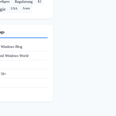
elligenz
Regulierung
KI
USA
Asien
gie
ogs
d Windows Blog
 and Windows World
f 50+