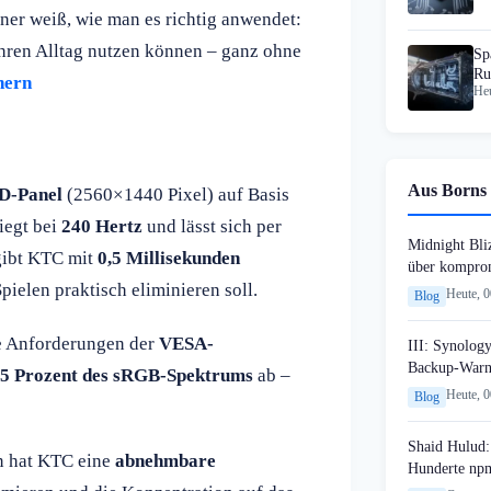
er weiß, wie man es richtig anwendet:
 Ihren Alltag nutzen können – ganz ohne
Sp
Ru
hern
Heu
KI
Aus Borns 
D-Panel
(2560×1440 Pixel) auf Basis
liegt bei
240 Hertz
und lässt sich per
Midnight Bli
 gibt KTC mit
0,5 Millisekunden
über komprom
pielen praktisch eliminieren soll.
Heute, 
Blog
ie Anforderungen der
VESA-
III: Synology
Backup-Warn
5 Prozent des sRGB-Spektrums
ab –
Heute, 
Blog
Shaid Hulud:
en hat KTC eine
abnehmbare
Hunderte npm