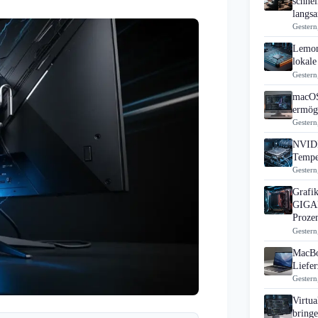
schne
langs
Gestern
Lemon
lokale
Gestern
macOS
ermögl
Gestern
NVIDI
Tempe
Gestern
Grafik
GIGAB
Proze
Gestern
MacBo
Liefer
Gestern
Virtua
bring