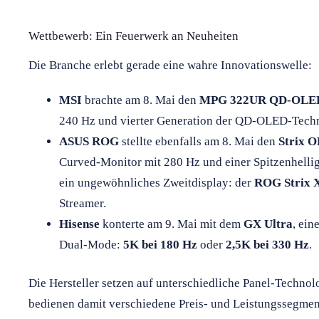
Wettbewerb: Ein Feuerwerk an Neuheiten
Die Branche erlebt gerade eine wahre Innovationswelle:
MSI
brachte am 8. Mai den
MPG 322UR QD-OLE
240 Hz und vierter Generation der QD-OLED-Techno
ASUS ROG
stellte ebenfalls am 8. Mai den
Strix
Curved-Monitor mit 280 Hz und einer Spitzenhelligk
ein ungewöhnliches Zweitdisplay: der
ROG Strix
Streamer.
Hisense
konterte am 9. Mai mit dem
GX Ultra
, ei
Dual-Mode:
5K bei 180 Hz
oder
2,5K bei 330 Hz
.
Die Hersteller setzen auf unterschiedliche Panel-Techn
bedienen damit verschiedene Preis- und Leistungssegmen