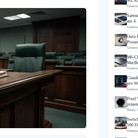
WLAN
Gestern
Samsu
am 4.
Gestern
Oura 
Prozen
Gestern
M6-Ch
MacBo
Gestern
Claud
pro Wo
Gestern
Pixel
präsen
Heute, 
Switch
500 D
Gestern