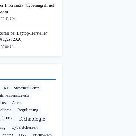
ür Informatik: Cyberangriff auf
erver
 22:43 Uhr
rfall bei Laptop-Hersteller
August 2026)
 09:00 Uhr
KI
Sicherheitslücken
ternehmensstrategie
ates
Asien
elligenz
Regulierung
führung
Technologie
rung
Cybersicherheit
Phishing
USA
Finanzwesen