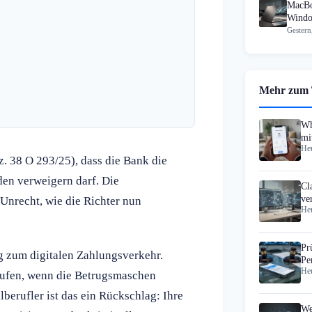
MacBo
Windo
Gestern
Mehr zum
Wh
mi
Heu
z. 38 O 293/25), dass die Bank die
den verweigern darf. Die
Cl
ve
Unrecht, wie die Richter nun
Heu
Pr
ng zum digitalen Zahlungsverkehr.
Pe
Heu
An
rufen, wenn die Betrugsmaschen
lberufler ist das ein Rückschlag: Ihre
We