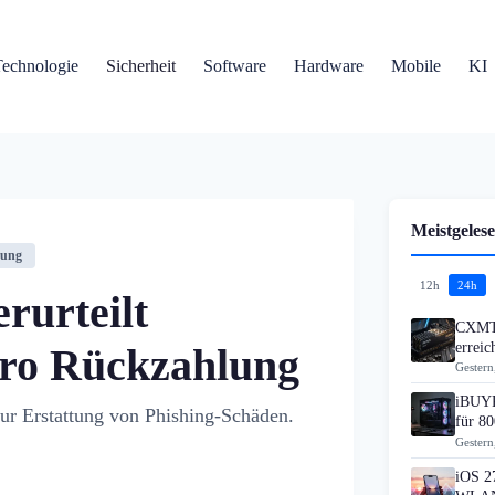
Technologie
Sicherheit
Software
Hardware
Mobile
KI
Meistgelese
rung
12h
24h
rurteilt
CXMT 
errei
ro Rückzahlung
Gestern
iBUYP
zur Erstattung von Phishing-Schäden.
für 80
Gestern
iOS 27