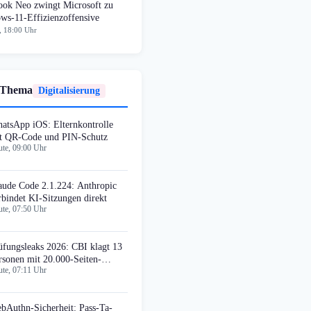
ok Neo zwingt Microsoft zu
ws-11-Effizienzoffensive
, 18:00 Uhr
 Thema
Digitalisierung
atsApp iOS: Elternkontrolle
t QR-Code und PIN-Schutz
te, 09:00 Uhr
aude Code 2.1.224: Anthropic
rbindet KI-Sitzungen direkt
te, 07:50 Uhr
üfungsleaks 2026: CBI klagt 13
rsonen mit 20.000-Seiten-
te, 07:11 Uhr
klageschrift an
bAuthn-Sicherheit: Pass-Ta-