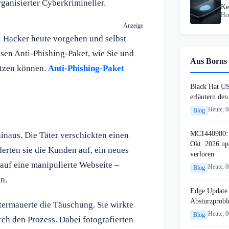
ganisierter Cyberkrimineller.
Ke
Heu
Pa
Anzeige
l Hacker heute vorgehen und selbst
sen Anti-Phishing-Paket, wie Sie und
Aus Borns 
ützen können.
Anti-Phishing-Paket
Black Hat U
erläutern de
Heute, 
Blog
MC1440980: 
naus. Die Täter verschickten einen
Okt. 2026 up
erten sie die Kunden auf, ein neues
verloren
 auf eine manipulierte Webseite –
Heute, 
Blog
n.
Edge Update 
Absturzprob
termauerte die Täuschung. Sie wirkte
Heute, 
Blog
rch den Prozess. Dabei fotografierten