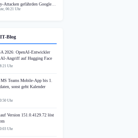
y-Attacken gefährden Google
te, 06:21 Uhr
ssword Manager
IT-Blog
SA 2026: OpenAI-Entwickler
n AI-Angriff auf Hugging Face
08:21 Uhr
MS Teams Mobile-App bis 1.
daten, sonst geht Kalender
00:50 Uhr
auf Version 151.0.4129.72 löst
lem
00:03 Uhr