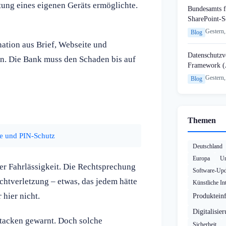
ung eines eigenen Geräts ermöglichte.
Bundesamts f
SharePoint-S
Gestern,
Blog
nation aus Brief, Webseite und
Datenschutzvo
en. Die Bank muss den Schaden bis auf
Framework (
Gestern,
Blog
Themen
e und PIN-Schutz
Deutschland
Europa
Un
er Fahrlässigkeit. Die Rechtsprechung
Software-Upd
chtverletzung – etwas, das jedem hätte
Künstliche Int
 hier nicht.
Produktein
Digitalisie
tacken gewarnt. Doch solche
Sicherheit