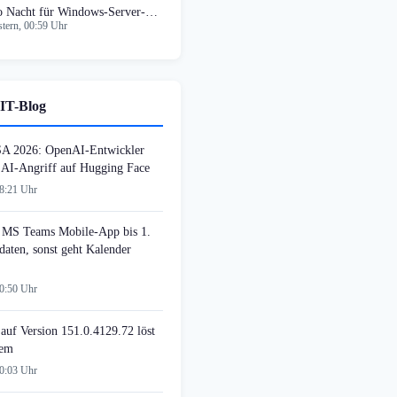
o Nacht für Windows-Server-
tern, 00:59 Uhr
mpatibilität
IT-Blog
SA 2026: OpenAI-Entwickler
n AI-Angriff auf Hugging Face
08:21 Uhr
MS Teams Mobile-App bis 1.
daten, sonst geht Kalender
00:50 Uhr
auf Version 151.0.4129.72 löst
lem
00:03 Uhr