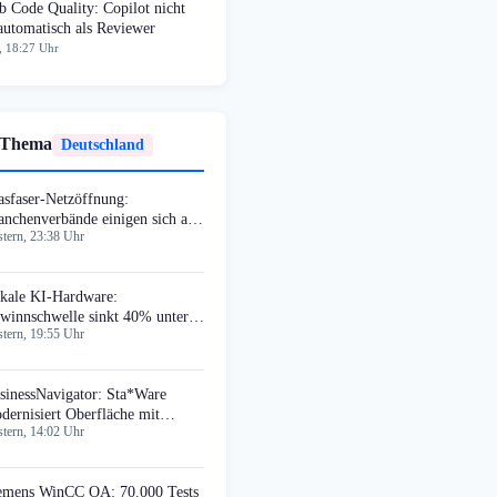
 Code Quality: Copilot nicht
automatisch als Reviewer
, 18:27 Uhr
 Thema
Deutschland
asfaser-Netzöffnung:
anchenverbände einigen sich auf
tern, 23:38 Uhr
irplay-Agreement
kale KI-Hardware:
winnschwelle sinkt 40% unter
tern, 19:55 Uhr
oud-Dienste
sinessNavigator: Sta*Ware
dernisiert Oberfläche mit
tern, 14:02 Uhr
terial UI
emens WinCC OA: 70.000 Tests