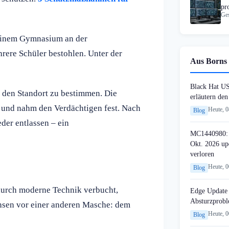
pr
Ges
Ko
 einem Gymnasium an der
rere Schüler bestohlen. Unter der
Aus Borns 
Black Hat U
m den Standort zu bestimmen. Die
erläutern de
u und nahm den Verdächtigen fest. Nach
Heute, 
Blog
er entlassen – ein
MC1440980: 
Okt. 2026 up
verloren
Heute, 
Blog
 durch moderne Technik verbucht,
Edge Update 
Absturzprob
hsen vor einer anderen Masche: dem
Heute, 
Blog