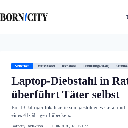
Zum
Inhalt
springen
Sicherheit
Deutschland
Diebstahl
Ermittlungserfolg
Kriminal
Laptop-Diebstahl in Ra
überführt Täter selbst
Ein 18-Jähriger lokalisierte sein gestohlenes Gerät und 
eines 41-jährigen Lübeckers.
Borncity Redaktion
•
11.06.2026, 18:03 Uhr