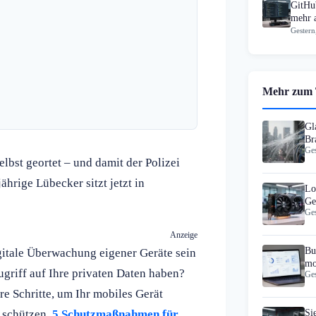
GitHub
mehr 
Gestern
Mehr zum
Gl
Br
Ges
Fa
lbst geortet – und damit der Polizei
hrige Lübecker sitzt jetzt in
Lo
Ge
Ges
Cl
Anzeige
Bu
igitale Überwachung eigener Geräte sein
mo
griff auf Ihre privaten Daten haben?
Ges
Ma
re Schritte, um Ihr mobiles Gerät
 schützen.
5 Schutzmaßnahmen für
Si