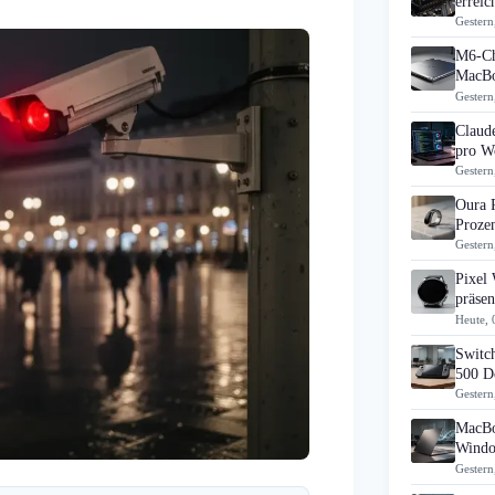
errei
Gestern
M6-Ch
MacBo
Gestern
Claud
pro Wo
Gestern
Oura 
Prozen
Gestern
Pixel
präsen
Heute, 
Switch
500 D
Gestern
MacBo
Windo
Gestern