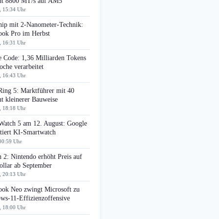
cht 8800 MT/s auf AM5
, 15:34 Uhr
ip mit 2-Nanometer-Technik:
ok Pro im Herbst
, 16:31 Uhr
e Code: 1,36 Milliarden Tokens
che verarbeitet
, 16:43 Uhr
Ring 5: Marktführer mit 40
t kleinerer Bauweise
, 18:18 Uhr
 Watch 5 am 12. August: Google
tiert KI-Smartwatch
00:59 Uhr
 2: Nintendo erhöht Preis auf
ollar ab September
, 20:13 Uhr
ok Neo zwingt Microsoft zu
ws-11-Effizienzoffensive
, 18:00 Uhr