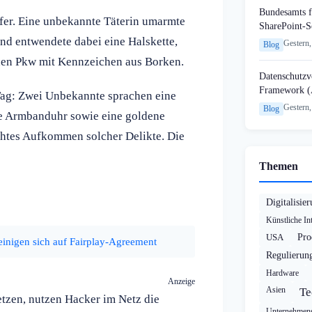
Bundesamts f
er. Eine unbekannte Täterin umarmte
SharePoint-S
nd entwendete dabei eine Halskette,
Gestern,
Blog
rnen Pkw mit Kennzeichen aus Borken.
Datenschutzvo
Framework (
 Tag: Zwei Unbekannte sprachen eine
Gestern,
Blog
ge Armbanduhr sowie eine goldene
höhtes Aufkommen solcher Delikte. Die
Themen
Digitalisie
Künstliche Int
USA
Pro
inigen sich auf Fairplay-Agreement
Regulierun
Hardware
Anzeige
Asien
Te
etzen, nutzen Hacker im Netz die
Unternehmens