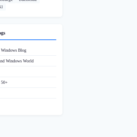
KI
ogs
d Windows Blog
 and Windows World
f 50+