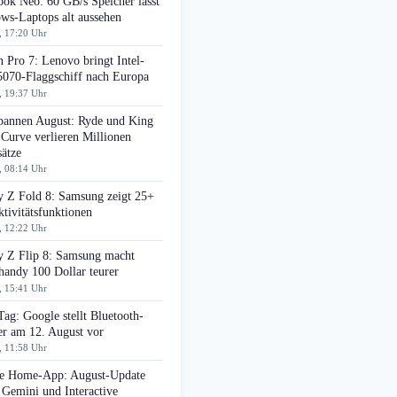
ok Neo: 60 GB/s Speicher lässt
ws-Laptops alt aussehen
, 17:20 Uhr
 Pro 7: Lenovo bringt Intel-
070-Flaggschiff nach Europa
, 19:37 Uhr
pannen August: Ryde und King
 Curve verlieren Millionen
ätze
, 08:14 Uhr
y Z Fold 8: Samsung zeigt 25+
tivitätsfunktionen
, 12:22 Uhr
y Z Flip 8: Samsung macht
handy 100 Dollar teurer
, 15:41 Uhr
Tag: Google stellt Bluetooth-
er am 12. August vor
, 11:58 Uhr
e Home-App: August-Update
 Gemini und Interactive