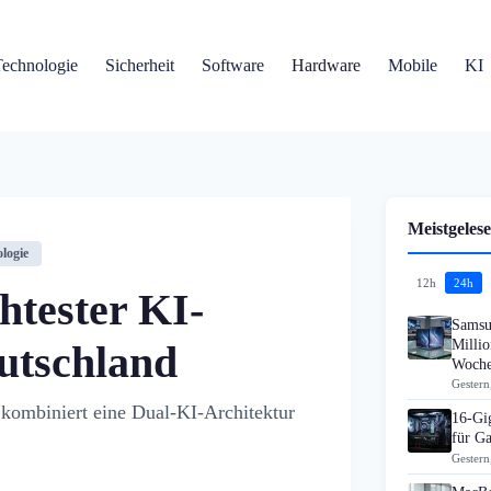
Technologie
Sicherheit
Software
Hardware
Mobile
KI
Meistgelese
logie
12h
24h
htester KI-
Samsu
Millio
utschland
Woch
Gestern
 kombiniert eine Dual-KI-Architektur
16-Gi
für G
Gestern