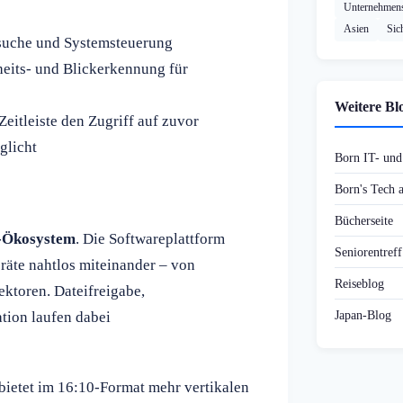
Unternehmens
Asien
Sic
isuche und Systemsteuerung
eits- und Blickerkennung für
Weitere Bl
Zeitleiste den Zugriff auf zuvor
glicht
Born IT- un
Born's Tech
Bücherseite
-Ökosystem
. Die Softwareplattform
Seniorentref
äte nahtlos miteinander – von
Reiseblog
ktoren. Dateifreigabe,
Japan-Blog
tion laufen dabei
 bietet im 16:10-Format mehr vertikalen