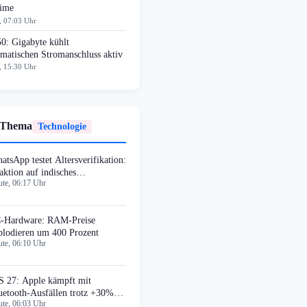
time
, 07:03 Uhr
0: Gigabyte kühlt
matischen Stromanschluss aktiv
, 15:30 Uhr
 Thema
Technologie
atsApp testet Altersverifikation:
aktion auf indisches
te, 06:17 Uhr
tenschutzgesetz
-Hardware: RAM-Preise
plodieren um 400 Prozent
te, 06:10 Uhr
S 27: Apple kämpft mit
uetooth-Ausfällen trotz +30%
te, 06:03 Uhr
eed