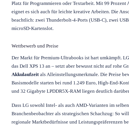
Platz für Programmieren oder Textarbeit. Mit 99 Prozen
eignet es sich auch für leichte kreative Arbeiten. Die Ans
beachtlich: zwei Thunderbolt-4-Ports (USB-C), zwei US
microSD-Kartenslot.
Wettbewerb und Preise
Der Markt für Premium-Ultrabooks ist hart umkämpft. LG
das Dell XPS 13 an – setzt aber bewusst nicht auf rohe G
Akkulaufzeit
als Alleinstellungsmerkmale. Die Preise b
Basismodelle starten bei rund 1.249 Euro, High-End-Konf
und 32 Gigabyte LPDDR5X-RAM liegen deutlich darüber
Dass LG sowohl Intel- als auch AMD-Varianten im selben 
Branchenbeobachter als strategischen Schachzug: So will
regionale Marktbedürfnisse und Leistungspräferenzen be