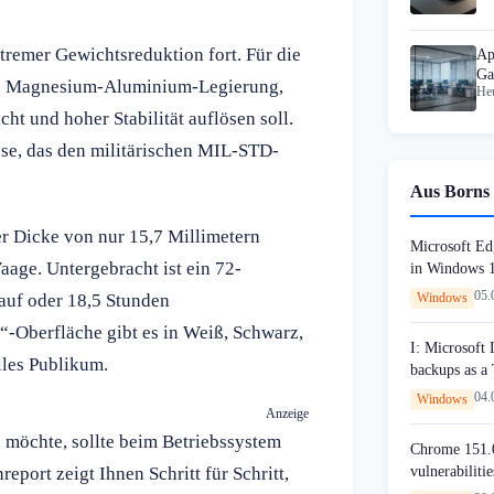
tremer Gewichtsreduktion fort. Für die
Ap
Ga
ne Magnesium-Aluminium-Legierung,
Heu
ht und hoher Stabilität auflösen soll.
e, das den militärischen MIL-STD-
Aus Borns 
er Dicke von nur 15,7 Millimetern
Microsoft Edg
aage. Untergebracht ist ein 72-
in Windows 
05.
auf oder 18,5 Stunden
Windows
“-Oberfläche gibt es in Weiß, Schwarz,
I: Microsoft
lles Publikum.
backups as a
04.
Windows
Anzeige
 möchte, sollte beim Betriebssystem
Chrome 151.0
vulnerabilitie
port zeigt Ihnen Schritt für Schritt,