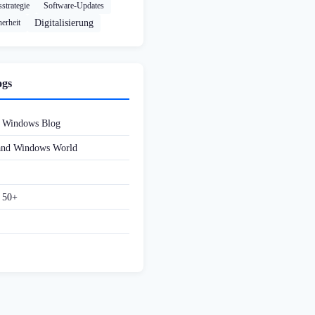
strategie
Software-Updates
herheit
Digitalisierung
ogs
d Windows Blog
 and Windows World
f 50+