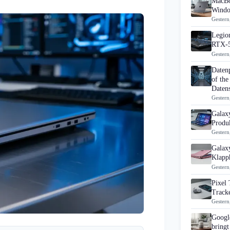
MacBo
Windo
Gestern
Legion
RTX-5
Gestern
Daten
of the
Datens
Gestern
Galax
Produk
Gestern
Galax
Klapp
Gestern
Pixel 
Track
Gestern
Googl
bringt