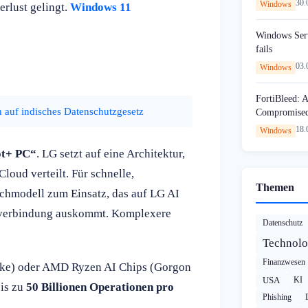
30.
Windows
rlust gelingt.
Windows 11
Windows Serv
fails
03.
Windows
FortiBleed: 
n auf indisches Datenschutzgesetz
Compromised 
18.
Windows
ot+ PC“
. LG setzt auf eine Architektur,
loud verteilt. Für schnelle,
Themen
chmodell zum Einsatz, das auf LG AI
tverbindung auskommt. Komplexere
Datenschutz
Technolo
Finanzwesen
Lake) oder AMD Ryzen AI Chips (Gorgon
USA
KI
bis zu
50 Billionen Operationen pro
Phishing