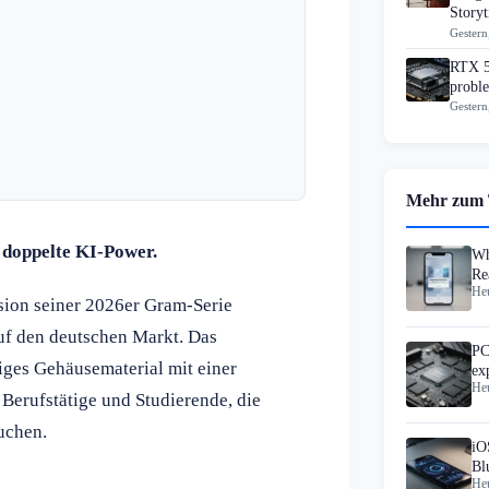
Story
Gestern
RTX 5
proble
Gestern
Mehr zum
f doppelte KI-Power.
Wh
Re
Heu
Da
sion seiner 2026er Gram-Serie
uf den deutschen Markt. Das
PC
iges Gehäusematerial mit einer
ex
Heu
Berufstätige und Studierende, die
uchen.
iO
Bl
Heu
Sp