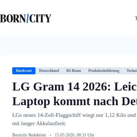
Zum
Inhalt
springen
Hardware
Deutschland
KI-Boom
Produkteinführung
Techno
LG Gram 14 2026: Leic
Laptop kommt nach De
LGs neues 14-Zoll-Flaggschiff wiegt nur 1,12 Kilo und
mit langer Akkulaufzeit.
Borncity Redaktion
•
15.05.2026, 08:11 Uhr