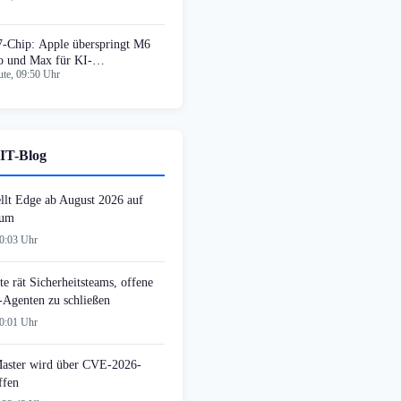
-Chip: Apple überspringt M6
o und Max für KI-
te, 09:50 Uhr
schleunigung
IT-Blog
ellt Edge ab August 2026 auf
 um
00:03 Uhr
e rät Sicherheitsteams, offene
-Agenten zu schließen
00:01 Uhr
ster wird über CVE-2026-
ffen