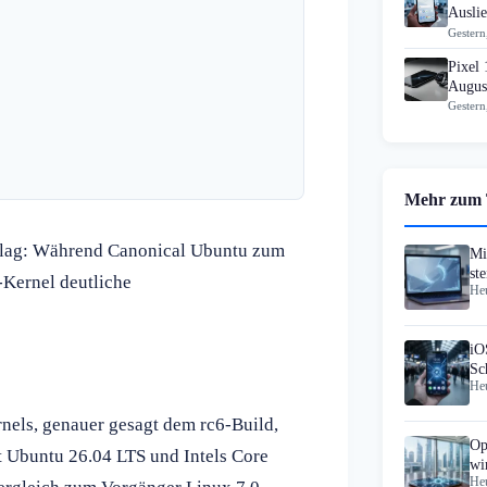
Ausli
Gestern
Pixel 
Augus
Gestern
Mehr zum
hlag: Während Canonical Ubuntu zum
Mi
st
-Kernel deutliche
Heu
iO
Sc
Heu
Ex
nels, genauer gesagt dem rc6-Build,
Op
 Ubuntu 26.04 LTS und Intels Core
wi
Heu