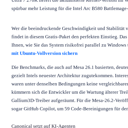
Ultra 7 270K liefert die aktualisierte Kernel-Version im
spürbar mehr Leistung für die Intel Arc B580 Battlemage-
Wer die beeindruckende Geschwindigkeit und Stabilität 
findet in diesem Gratis-Paket den perfekten Einstieg. Das
Ihnen, wie Sie das System risikofrei parallel zu Windows 
mit Ubuntu-Vollversion sichern
Die Benchmarks, die auch auf Mesa 26.1 basierten, deute
gezielt Intels neuester Architektur zugutekommen. Int
waren unter denselben Bedingungen keine vergleichbaren 
kümmern sich die Entwickler um die Wartung älterer Tre
Gallium3D-Treiber aufgeräumt. Für die Mesa-26.2-Veröff
sogar GitHub Copilot, um 59 Code-Bereinigungen für de
Canonical setzt auf KI-Agenten