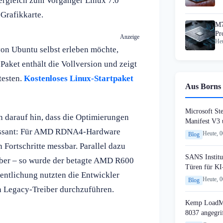
 Vergleich zum Vorgänger Linux 7.0
Grafikkarte.
M7
Pr
Anzeige
Heu
Be
von Ubuntu selbst erleben möchte,
 Paket enthält die Vollversion und zeigt
testen.
Kostenloses Linux-Startpaket
Aus Borns 
Microsoft St
n darauf hin, dass die Optimierungen
Manifest V3
eressant: Für AMD RDNA4-Hardware
Heute, 
Blog
Fortschritte messbar. Parallel dazu
SANS Institut
iber – so wurde der betagte AMD R600
Türen für KI
entlichung nutzten die Entwickler
Heute, 
Blog
n Legacy-Treiber durchzuführen.
Kemp LoadMa
8037 angegri