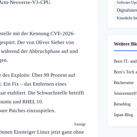
die Arm-Neoverse-V3-CPU.
Software-Upd
Digitalisie
Künstliche Int
stelle mit der Kennung CVE-2026-
espürt. Der von Oliver Sieber von
Weitere Bl
tt während der Abbruchphase auf und
gen.
Born IT- un
Born's Tech
e des Exploits: Über 99 Prozent auf
Bücherseite
. Ein Fix – das Entfernen eines
r etabliert. Die Schwachstelle betrifft
Seniorentref
Ubuntu und RHEL 10.
Reiseblog
are Patches einzuspielen.
Japan-Blog
Anzeige
önnen Einsteiger Linux jetzt ganz ohne