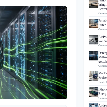
Nano 
bringt
Schrei
Gestern
Fritz
Filte
Gestern
AirPo
vor S
Gestern
Daten
Millio
gestoh
Gestern
MacBo
Preise
Heute, 
iPhon
Energi
Gestern
Androi