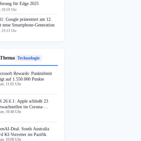
eferung für Edge 2025
, 18:19 Uhr
11: Google präsentiert am 12.
t neue Smartphone-Generation
, 19:13 Uhr
 Thema
Technologie
crosoft Rewards: Punktelimit
eigt auf 1.550.000 Punkte
te, 11:02 Uhr
S 26.6.1: Apple schließt 23
hwachstellen im Coruna-
te, 10:40 Uhr
ploit-Kit
enAI-Deal: South Australia
rd KI-Vorreiter im Pazifik
te, 10:00 Uhr