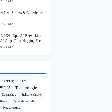
 23:43 Uhr
ler Levi Strauss & Co. erleidet
 14:20 Uhr
SA 2026: OpenAI-Entwickler
n AI-Angriff auf Hugging Face
 08:21 Uhr
Phishing
Asien
führung
Technologie
Datenschutz
Sicherheitslücken
ftware
Cybersicherheit
Regulierung