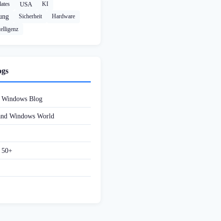
ates
USA
KI
rung
Sicherheit
Hardware
elligenz
ogs
d Windows Blog
 and Windows World
f 50+