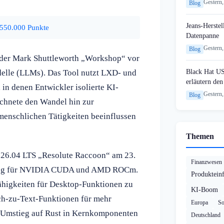
Gestern,
Blog
Jeans-Herstel
1.550.000 Punkte
Datenpanne
Gestern,
Blog
nder Mark Shuttleworth „Workshop“ vor
Black Hat U
elle (LLMs). Das Tool nutzt LXD- und
erläutern de
n denen Entwickler isolierte KI-
Gestern,
Blog
chnete den Wandel hin zur
 menschlichen Tätigkeiten beeinflussen
Themen
u 26.04 LTS „Resolute Raccoon“ am 23.
Finanzwesen
ützung für NVIDIA CUDA und AMD ROCm.
Produktein
ähigkeiten für Desktop-Funktionen zu
KI-Boom
h-zu-Text-Funktionen für mehr
Europa
So
en Umstieg auf Rust in Kernkomponenten
Deutschland