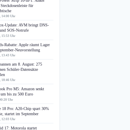
Power Strip 10-in-1: Anker
 Steckdosenleiste für
btische
, 14:00 Uhr
box-Update: AVM bringt DNS-
r und SOS-Notrufe
, 15:53 Uhr
ds-Rabatte: Apple räumt Lager
eptember-Neuvorstellung
, 13:43 Uhr
pannen am 8. August: 275
nen Schüler-Datensätze
len
, 18:46 Uhr
ok Pro M5: Amazon senkt
 um bis zu 500 Euro
00:20 Uhr
e 18 Pro: A20-Chip spart 30%
e, startet im September
, 12:03 Uhr
d 17: Motorola startet