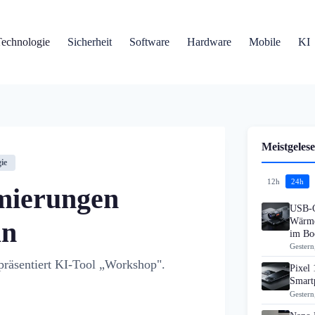
Technologie
Sicherheit
Software
Hardware
Mobile
KI
Meistgelese
ie
12h
24h
imierungen
USB-C
Wärme
an
im B
Gestern
 präsentiert KI-Tool „Workshop".
Pixel 
Smart
Gestern