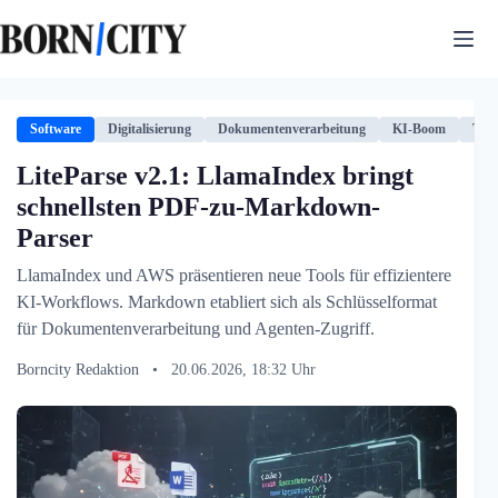
Zum
Inhalt
springen
Software
Digitalisierung
Dokumentenverarbeitung
KI-Boom
Tech
LiteParse v2.1: LlamaIndex bringt
schnellsten PDF-zu-Markdown-
Parser
LlamaIndex und AWS präsentieren neue Tools für effizientere
KI-Workflows. Markdown etabliert sich als Schlüsselformat
für Dokumentenverarbeitung und Agenten-Zugriff.
Borncity Redaktion
•
20.06.2026, 18:32 Uhr