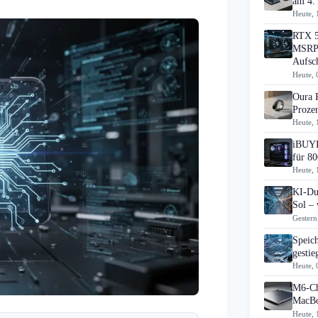
am 4.
Heute, 
RTX 5
MSRP 
Aufsc
Heute, 
Oura 
Prozen
Heute, 
iBUYP
für 80
Heute, 
KI-Du
Sol – 
Gestern
Speic
gesti
Heute, 
M6-Ch
MacBo
Heute, 