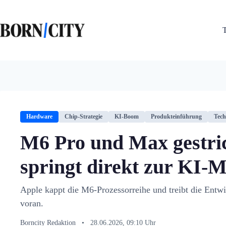
Zum
Inhalt
springen
Hardware
Chip-Strategie
KI-Boom
Produkteinführung
Tech
M6 Pro und Max gestri
springt direkt zur KI-
Apple kappt die M6-Prozessorreihe und treibt die Entw
voran.
Borncity Redaktion
•
28.06.2026, 09:10 Uhr