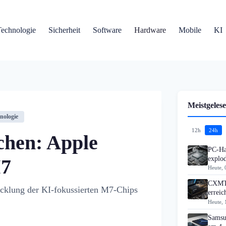
Technologie
Sicherheit
Software
Hardware
Mobile
KI
Meistgelese
nologie
12h
24h
chen: Apple
PC-Ha
explo
M7
Heute, 
CXMT 
icklung der KI-fokussierten M7-Chips
errei
Heute, 
Samsu