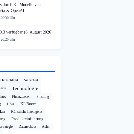
s durch KI-Modelle von
Meta & OpenAI
 20:30 Uhr
0.3 verfügbar (6. August 2026)
 20:20 Uhr
Deutschland
Sicherheit
heit
Technologie
ates
Finanzwesen
Phishing
g
USA
KI-Boom
cken
Künstliche Intelligenz
rung
Produkteinführung
strategie
Datenschutz
Asien
a