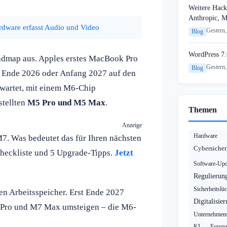
Weitere Hack
Anthropic, 
dware erfasst Audio und Video
Gestern,
Blog
WordPress 7.
oadmap aus. Apples erstes MacBook Pro
Gestern,
Blog
 Ende 2026 oder Anfang 2027 auf den
rwartet, mit einem M6-Chip
stellten
M5 Pro und M5 Max
.
Themen
Anzeige
Hardware
M7. Was bedeutet das für Ihren nächsten
Cybersicher
heckliste und 5 Upgrade-Tipps.
Jetzt
Software-Upd
Regulierun
Sicherheitslü
en Arbeitsspeicher. Erst Ende 2027
Digitalisie
7 Pro und M7 Max umsteigen – die M6-
Unternehmens
KI
Europ