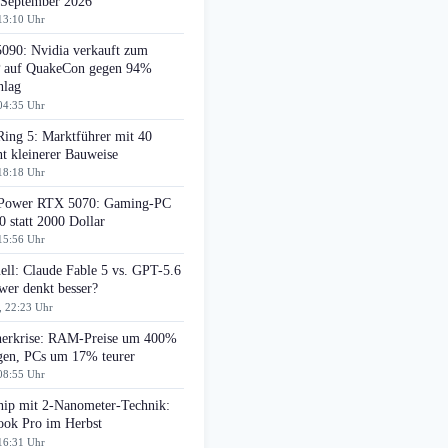
 September 2026
13:10 Uhr
090: Nvidia verkauft zum
auf QuakeCon gegen 94%
hlag
04:35 Uhr
Ring 5: Marktführer mit 40
t kleinerer Bauweise
18:18 Uhr
ower RTX 5070: Gaming-PC
0 statt 2000 Dollar
15:56 Uhr
ell: Claude Fable 5 vs. GPT-5.6
wer denkt besser?
, 22:23 Uhr
herkrise: RAM-Preise um 400%
egen, PCs um 17% teurer
08:55 Uhr
ip mit 2-Nanometer-Technik:
ok Pro im Herbst
16:31 Uhr