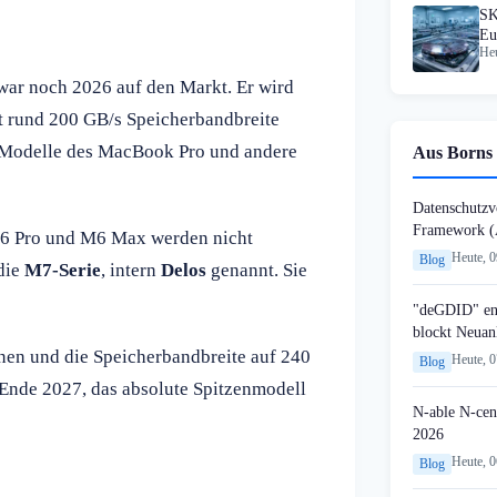
SK
Eu
Heu
ar noch 2026 auf den Markt. Er wird
t rund 200 GB/s Speicherbandbreite
s-Modelle des MacBook Pro und andere
Aus Borns 
Datenschutzvo
Framework (
M6 Pro und M6 Max werden nicht
Heute, 
Blog
 die
M7-Serie
, intern
Delos
genannt. Sie
"deGDID" en
blockt Neuan
inen und die Speicherbandbreite auf 240
Heute, 
Blog
Ende 2027, das absolute Spitzenmodell
N-able N-cen
2026
Heute, 
Blog