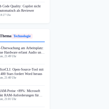
 Code Quality: Copilot nicht
automatisch als Reviewer
18:27 Uhr
 Thema
Technologie
-Überwachung am Arbeitsplatz:
ue Hardware erfasst Audio und
te, 21:49 Uhr
deo
ficeCLI: Open-Source-Tool mit
.400 Stars fordert Word heraus
te, 21:40 Uhr
AM-Preise +89%: Microsoft
nkt RAM-Anforderungen für
te, 21:01 Uhr
ndows 11