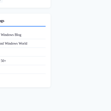
ogs
d Windows Blog
 and Windows World
f 50+