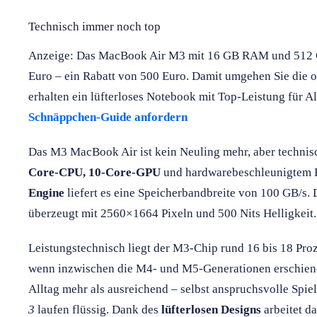
Technisch immer noch top
Anzeige: Das MacBook Air M3 mit 16 GB RAM und 512 GB
Euro – ein Rabatt von 500 Euro. Damit umgehen Sie die of
erhalten ein lüfterloses Notebook mit Top-Leistung für Al
Schnäppchen-Guide anfordern
Das M3 MacBook Air ist kein Neuling mehr, aber technis
Core-CPU, 10-Core-GPU
und hardwarebeschleunigtem R
Engine
liefert es eine Speicherbandbreite von 100 GB/s. 
überzeugt mit 2560×1664 Pixeln und 500 Nits Helligkeit.
Leistungstechnisch liegt der M3-Chip rund 16 bis 18 Pr
wenn inzwischen die M4- und M5-Generationen erschienen
Alltag mehr als ausreichend – selbst anspruchsvolle Spie
3
laufen flüssig. Dank des
lüfterlosen Designs
arbeitet d