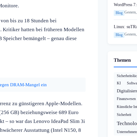
WordPress 7.
Monitore.
Gestern,
Blog
von bis zu 18 Stunden bei
Linux: suTR
. Kritiker hatten bei früheren Modellen
Gestern,
Blog
B Speicher bemängelt – genau diese
Themen
Sicherheitslü
KI
Softwa
 wegen DRAM-Mangel ein
Digitalisie
Finanzwesen
urrenz zu günstigeren Apple-Modellen.
Künstliche Int
 (256 GB) beziehungsweise 689 Euro
Sicherheit
nkt – so war das Lenovo IdeaPad Slim 3i
Technolo
schwächerer Ausstattung (Intel N150, 8
Unternehmens