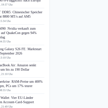
070-Flaggschiff nach Europa
, 19:37 Uhr
DDR5: Chinesischer Speicher
cht 8800 MT/s auf AM5
15:34 Uhr
090: Nvidia verkauft zum
auf QuakeCon gegen 94%
hlag
04:35 Uhr
ng Galaxy S26 FE: Marktstart
 September 2026
13:10 Uhr
cBook Air: Amazon senkt
 um bis zu 190 Dollar
, 21:10 Uhr
herkrise: RAM-Preise um 400%
egen, PCs um 17% teurer
08:55 Uhr
 Wallet: Vier EU-Länder
ten Account-Card-Support
, 21:49 Uhr