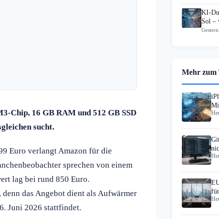
KI-Du
Sol – 
Gestern
Mehr zum
iP
Mi
t M3-Chip, 16 GB RAM und 512 GB SSD
Heu
Ma
sgleichen sucht.
Gi
ni
.299 Euro verlangt Amazon für die
Heu
Re
Branchenbeobachter sprechen von einem
ert lag bei rund 850 Euro.
EU
fü
t, denn das Angebot dient als Aufwärmer
Heu
6. Juni 2026 stattfindet.