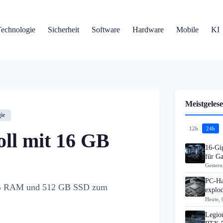
Technologie
Sicherheit
Software
Hardware
Mobile
KI
Meistgelese
ie
12h
24h
ll mit 16 GB
16-Gi
für G
Gestern
PC-Ha
 GB RAM und 512 GB SSD zum
explo
Heute, 
Legion