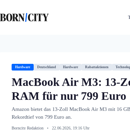
Zum
Inhalt
springen
Hardware
Deutschland
Hardware
Rabattaktionen
Technolog
MacBook Air M3: 13-Zo
RAM für nur 799 Euro
Amazon bietet das 13-Zoll MacBook Air M3 mit 16
Rekordtief von 799 Euro an.
Borncity Redaktion
•
22.06.2026, 19:16 Uhr