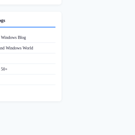
ogs
d Windows Blog
 and Windows World
f 50+