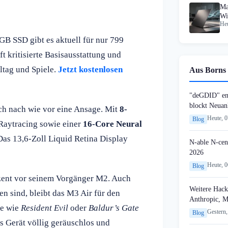
Ma
Wi
Heu
 SSD gibt es aktuell für nur 799
t kritisierte Basisausstattung und
ltag und Spiele.
Jetzt kostenlosen
Aus Borns 
"deGDID" en
blockt Neuan
ch nach wie vor eine Ansage. Mit
8-
Heute, 
Blog
aytracing sowie einer
16-Core Neural
Das 13,6-Zoll Liquid Retina Display
N-able N-cen
2026
Heute, 
Blog
ozent vor seinem Vorgänger M2. Auch
Weitere Hack
 sind, bleibt das M3 Air für den
Anthropic, 
le wie
Resident Evil
oder
Baldur’s Gate
Gestern,
Blog
as Gerät völlig geräuschlos und