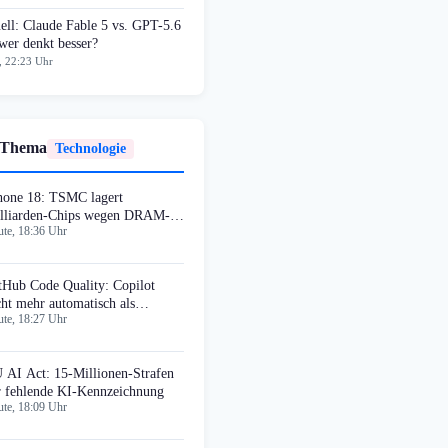
ell: Claude Fable 5 vs. GPT-5.6
wer denkt besser?
, 22:23 Uhr
 Thema
Technologie
hone 18: TSMC lagert
lliarden-Chips wegen DRAM-
te, 18:36 Uhr
ngel ein
tHub Code Quality: Copilot
cht mehr automatisch als
te, 18:27 Uhr
viewer
 AI Act: 15-Millionen-Strafen
r fehlende KI-Kennzeichnung
te, 18:09 Uhr