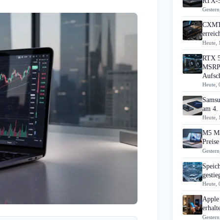
RTX-5
Gestern
CXMT 
errei
Heute, 
RTX 5
MSRP 
Aufsc
Heute, 
Samsu
am 4.
Heute, 
M5 Ma
Preise
Gestern
Speic
gesti
Heute, 
Apple
erhal
Gestern