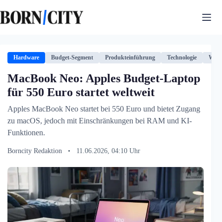
Zum
Inhalt
springen
Hardware
Budget-Segment
Produkteinführung
Technologie
Wett
MacBook Neo: Apples Budget-Laptop
für 550 Euro startet weltweit
Apples MacBook Neo startet bei 550 Euro und bietet Zugang
zu macOS, jedoch mit Einschränkungen bei RAM und KI-
Funktionen.
Borncity Redaktion
•
11.06.2026, 04:10 Uhr