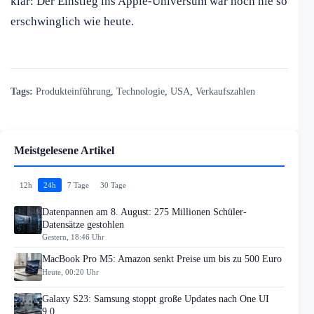
klar: Der Einstieg ins Apple-Universum war noch nie so
erschwinglich wie heute.
Tags:
Produkteinführung
,
Technologie
,
USA
,
Verkaufszahlen
Meistgelesene Artikel
12h
24h
7 Tage
30 Tage
Datenpannen am 8. August: 275 Millionen Schüler-
Datensätze gestohlen
Gestern, 18:46 Uhr
MacBook Pro M5: Amazon senkt Preise um bis zu 500 Euro
Heute, 00:20 Uhr
Galaxy S23: Samsung stoppt große Updates nach One UI
9.0