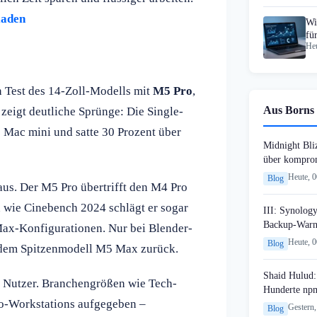
laden
Wi
fü
Heu
20
n Test des 14-Zoll-Modells mit
M5 Pro
,
Aus Borns 
eigt deutliche Sprünge: Die Single-
 Mac mini und satte 30 Prozent über
Midnight Bli
über komprom
Heute, 
Blog
us. Der M5 Pro übertrifft den M4 Pro
 wie Cinebench 2024 schlägt er sogar
III: Synology
Backup-Warn
-Max-Konfigurationen. Nur bei Blender-
Heute, 
Blog
r dem Spitzenmodell M5 Max zurück.
Shaid Hulud:
e Nutzer. Branchengrößen wie Tech-
Hunderte npm
o-Workstations aufgegeben –
Gestern,
Blog