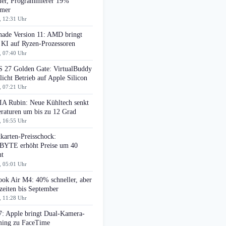
ller, Programmierer 19%
amer
, 12:31 Uhr
ade Version 11: AMD bringt
 KI auf Ryzen-Prozessoren
, 07:40 Uhr
 27 Golden Gate: VirtualBuddy
icht Betrieb auf Apple Silicon
, 07:21 Uhr
A Rubin: Neue Kühltech senkt
raturen um bis zu 12 Grad
, 16:55 Uhr
karten-Preisschock:
YTE erhöht Preise um 40
nt
, 05:01 Uhr
ok Air M4: 40% schneller, aber
zeiten bis September
, 11:28 Uhr
7: Apple bringt Dual-Kamera-
ming zu FaceTime