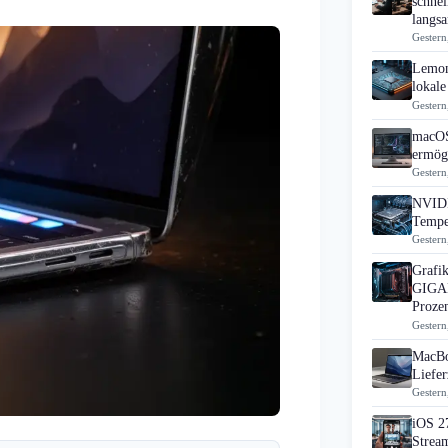
schne
langs
Gestern
Lemon
lokale
Gestern
macOS
ermögl
Gestern
NVIDI
Tempe
Gestern
Grafik
GIGAB
Proze
Gestern
MacBo
Liefer
Gestern
iOS 2
Strea