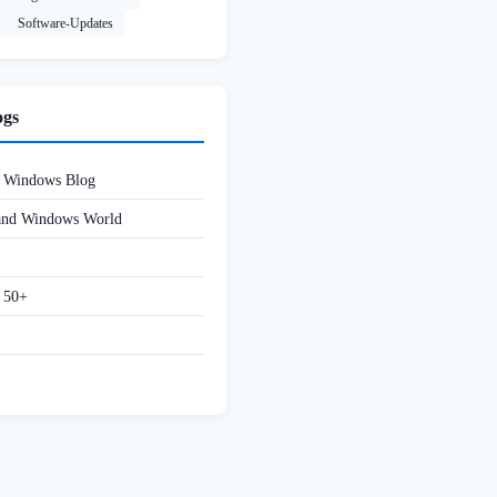
Software-Updates
ogs
d Windows Blog
 and Windows World
f 50+