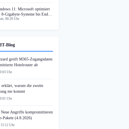
ndows 11: Microsoft optimiert
r 8-Gigabyte-Systeme bis Ende
te, 00:29 Uhr
26
IT-Blog
zzard greift M365-Zugangsdaten
ittierte Hotelrouter ab
00:03 Uhr
 erklärt, warum die zweite
ung nie kommt
00:01 Uhr
 Neue Angriffe kompromittieren
-Pakete (4.8.2026)
 15:12 Uhr