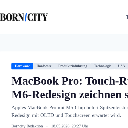
Zum
Inhalt
springen
Hardware
Hardware
Produkteinführung
Technologie
USA
MacBook Pro: Touch-R
M6-Redesign zeichnen s
Apples MacBook Pro mit M5-Chip liefert Spitzenleistu
Redesign mit OLED und Touchscreen erwartet wird.
Borncity Redaktion
•
18.05.2026, 20:27 Uhr