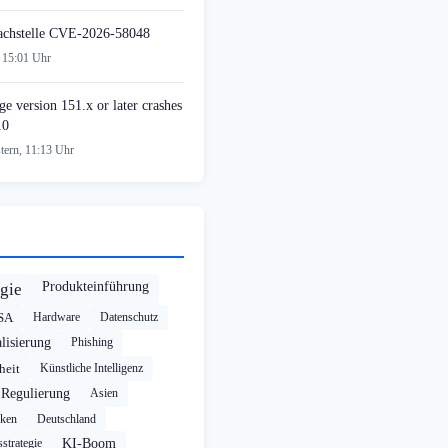
achstelle CVE-2026-58048
 15:01 Uhr
e version 151.x or later crashes
10
tern, 11:13 Uhr
Produkteinführung
gie
SA
Hardware
Datenschutz
alisierung
Phishing
heit
Künstliche Intelligenz
Regulierung
Asien
cken
Deutschland
strategie
KI-Boom