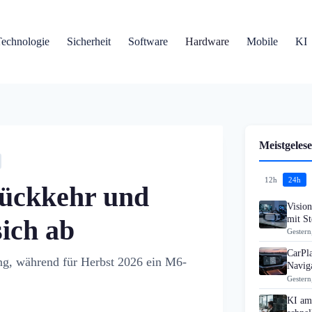
Technologie
Sicherheit
Software
Hardware
Mobile
KI
Meistgelese
12h
24h
ückkehr und
Visio
mit S
ich ab
Gestern
CarPla
ng, während für Herbst 2026 ein M6-
Navig
Gestern
KI am 