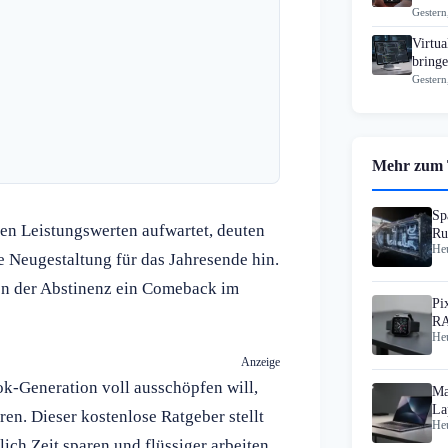
Gestern
Virtua
bring
Gestern
Mehr zum
Sp
n Leistungswerten aufwartet, deuten
Ru
Heu
KI
 Neugestaltung für das Jahresende hin.
en der Abstinenz ein Comeback im
Pi
RA
Heu
Anzeige
-Generation voll ausschöpfen will,
Ma
La
en. Dieser kostenlose Ratgeber stellt
Heu
ich Zeit sparen und flüssiger arbeiten.