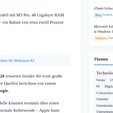
cPanel-Schw
-Modell mit M5 Pro, 48 Gigabyte RAM
Gestern,
Blog
 ein Rabatt von etwa zwölf Prozent
Microsoft Edg
in Windows 
Ges
Windows
Themen
ektur für Weltraum-KI
Technolo
026
erwarten Insider die erste große
Europa
U
re Quellen berichten von einem
KI
Digit
ogie
.
Cybersicher
Sicherheit
lle könnten erstmals über einen
Sicherheitslü
mentale Kehrtwende – Apple hatte
Unternehmens