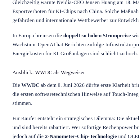
Gleichzeitig warnte Nvidia-CEO Jensen Huang am 18. Ma
Exportverboten für KI-Chips nach China. Solche Maßna
gefährden und internationale Wettbewerber zur Entwickl
In Europa bremsen die
doppelt so hohen Strompreise
wie
Wachstum. OpenAI hat Berichten zufolge Infrastrukturpro
Energiekosten für KI-Großanlagen sind schlicht zu hoch.
Ausblick: WWDC als Wegweiser
Die
WWDC
ab dem 8. Juni 2026 dürfte erste Klarheit br
die ersten softwaretechnischen Hinweise auf Touch-Integr
stimmen.
Für Käufer entsteht ein strategisches Dilemma: Die aktu
und sind bereits rabattiert. Wer sofortige Rechenpower b
jedoch auf die
2-Nanometer-Chip-Technologie
und OLED 