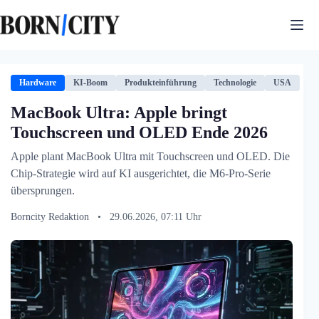
Zum
Inhalt
springen
Hardware
KI-Boom
Produkteinführung
Technologie
USA
MacBook Ultra: Apple bringt
Touchscreen und OLED Ende 2026
Apple plant MacBook Ultra mit Touchscreen und OLED. Die
Chip-Strategie wird auf KI ausgerichtet, die M6-Pro-Serie
übersprungen.
Borncity Redaktion
•
29.06.2026, 07:11 Uhr