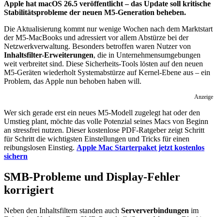
Apple hat macOS 26.5 veröffentlicht – das Update soll kritische
Stabilitätsprobleme der neuen M5-Generation beheben.
Die Aktualisierung kommt nur wenige Wochen nach dem Marktstart
der M5-MacBooks und adressiert vor allem Abstürze bei der
Netzwerkverwaltung. Besonders betroffen waren Nutzer von
Inhaltsfilter-Erweiterungen
, die in Unternehmensumgebungen
weit verbreitet sind. Diese Sicherheits-Tools lösten auf den neuen
M5-Geräten wiederholt Systemabstürze auf Kernel-Ebene aus – ein
Problem, das Apple nun behoben haben will.
Anzeige
Wer sich gerade erst ein neues M5-Modell zugelegt hat oder den
Umstieg plant, möchte das volle Potenzial seines Macs von Beginn
an stressfrei nutzen. Dieser kostenlose PDF-Ratgeber zeigt Schritt
für Schritt die wichtigsten Einstellungen und Tricks für einen
reibungslosen Einstieg.
Apple Mac Starterpaket jetzt kostenlos
sichern
SMB-Probleme und Display-Fehler
korrigiert
Neben den Inhaltsfiltern standen auch
Serververbindungen
im