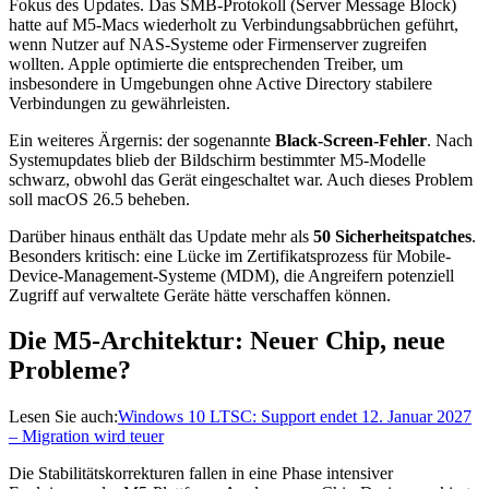
Fokus des Updates. Das SMB-Protokoll (Server Message Block)
hatte auf M5-Macs wiederholt zu Verbindungsabbrüchen geführt,
wenn Nutzer auf NAS-Systeme oder Firmenserver zugreifen
wollten. Apple optimierte die entsprechenden Treiber, um
insbesondere in Umgebungen ohne Active Directory stabilere
Verbindungen zu gewährleisten.
Ein weiteres Ärgernis: der sogenannte
Black-Screen-Fehler
. Nach
Systemupdates blieb der Bildschirm bestimmter M5-Modelle
schwarz, obwohl das Gerät eingeschaltet war. Auch dieses Problem
soll macOS 26.5 beheben.
Darüber hinaus enthält das Update mehr als
50 Sicherheitspatches
.
Besonders kritisch: eine Lücke im Zertifikatsprozess für Mobile-
Device-Management-Systeme (MDM), die Angreifern potenziell
Zugriff auf verwaltete Geräte hätte verschaffen können.
Die M5-Architektur: Neuer Chip, neue
Probleme?
Lesen Sie auch:
Windows 10 LTSC: Support endet 12. Januar 2027
– Migration wird teuer
Die Stabilitätskorrekturen fallen in eine Phase intensiver