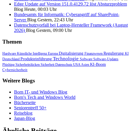
Edge Update auf Version 151.0.4129.72 löst Absturzproblem
Blog
Heute, 00:03 Uhr
Bundesamts für Informatik: Cyberangriff auf SharePoint-
Server
Blog
Gestern, 22:43 Uhr
Datenschutzvorfall bei Laptop-Hersteller Framework (August
2026)
Blog
Gestern, 09:00 Uhr
Themen
Digitalisierung
Regulierung
Hardware
Künstliche Intelligenz
Europa
Finanzwesen
KI
Technologie
Produkteinführung
Deutschland
Software
Software-Updates
USA
KI-Boom
Phishing
Sicherheitslücken
Sicherheit
Datenschutz
Asien
Cybersicherheit
Weitere Blogs
Born IT- und Windows Blog
Born's Tech and Windows World
Bücherseite
Seniorentreff 50+
Reiseblog
Japan-Blog
Ähnliche Beiträge