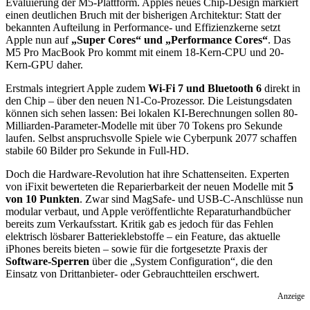
Evaluierung der M5-Plattform. Apples neues Chip-Design markiert
einen deutlichen Bruch mit der bisherigen Architektur: Statt der
bekannten Aufteilung in Performance- und Effizienzkerne setzt
Apple nun auf
„Super Cores“ und „Performance Cores“
. Das
M5 Pro MacBook Pro kommt mit einem 18-Kern-CPU und 20-
Kern-GPU daher.
Erstmals integriert Apple zudem
Wi-Fi 7 und Bluetooth 6
direkt in
den Chip – über den neuen N1-Co-Prozessor. Die Leistungsdaten
können sich sehen lassen: Bei lokalen KI-Berechnungen sollen 80-
Milliarden-Parameter-Modelle mit über 70 Tokens pro Sekunde
laufen. Selbst anspruchsvolle Spiele wie Cyberpunk 2077 schaffen
stabile 60 Bilder pro Sekunde in Full-HD.
Doch die Hardware-Revolution hat ihre Schattenseiten. Experten
von iFixit bewerteten die Reparierbarkeit der neuen Modelle mit
5
von 10 Punkten
. Zwar sind MagSafe- und USB-C-Anschlüsse nun
modular verbaut, und Apple veröffentlichte Reparaturhandbücher
bereits zum Verkaufsstart. Kritik gab es jedoch für das Fehlen
elektrisch lösbarer Batterieklebstoffe – ein Feature, das aktuelle
iPhones bereits bieten – sowie für die fortgesetzte Praxis der
Software-Sperren
über die „System Configuration“, die den
Einsatz von Drittanbieter- oder Gebrauchtteilen erschwert.
Anzeige