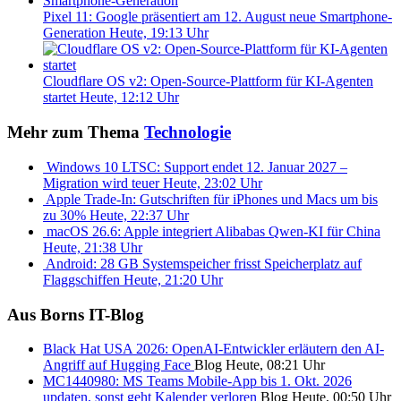
Pixel 11: Google präsentiert am 12. August neue Smartphone-
Generation
Heute, 19:13 Uhr
Cloudflare OS v2: Open-Source-Plattform für KI-Agenten
startet
Heute, 12:12 Uhr
Mehr zum Thema
Technologie
Windows 10 LTSC: Support endet 12. Januar 2027 –
Migration wird teuer
Heute, 23:02 Uhr
Apple Trade-In: Gutschriften für iPhones und Macs um bis
zu 30%
Heute, 22:37 Uhr
macOS 26.6: Apple integriert Alibabas Qwen-KI für China
Heute, 21:38 Uhr
Android: 28 GB Systemspeicher frisst Speicherplatz auf
Flaggschiffen
Heute, 21:20 Uhr
Aus Borns IT-Blog
Black Hat USA 2026: OpenAI-Entwickler erläutern den AI-
Angriff auf Hugging Face
Blog
Heute, 08:21 Uhr
MC1440980: MS Teams Mobile-App bis 1. Okt. 2026
updaten, sonst geht Kalender verloren
Blog
Heute, 00:50 Uhr