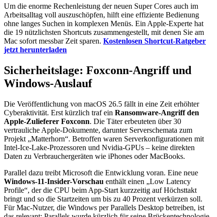
Um die enorme Rechenleistung der neuen Super Cores auch im
Arbeitsalltag voll auszuschöpfen, hilft eine effiziente Bedienung
ohne langes Suchen in komplexen Menüs. Ein Apple-Experte hat
die 19 nützlichsten Shortcuts zusammengestellt, mit denen Sie am
Mac sofort messbar Zeit sparen.
Kostenlosen Shortcut-Ratgeber
jetzt herunterladen
Sicherheitslage: Foxconn-Angriff und
Windows-Auslauf
Die Veröffentlichung von macOS 26.5 fällt in eine Zeit erhöhter
Cyberaktivität. Erst kürzlich traf ein
Ransomware-Angriff den
Apple-Zulieferer Foxconn
. Die Täter erbeuteten über 30
vertrauliche Apple-Dokumente, darunter Serverschemata zum
Projekt „Matterhorn“. Betroffen waren Serverkonfigurationen mit
Intel-Ice-Lake-Prozessoren und Nvidia-GPUs – keine direkten
Daten zu Verbrauchergeräten wie iPhones oder MacBooks.
Parallel dazu treibt Microsoft die Entwicklung voran. Eine neue
Windows-11-Insider-Vorschau
enthält einen „Low Latency
Profile“, der die CPU beim App-Start kurzzeitig auf Höchsttakt
bringt und so die Startzeiten um bis zu 40 Prozent verkürzen soll.
Für Mac-Nutzer, die Windows per Parallels Desktop betreiben, ist
das relevant: Parallels wurde kürzlich für seine Brückentechnologie