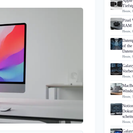
Apple 
Tiefst
Heute, 
Pixel 
RAM u
Heute, 
Daten
of the
Datens
Heute, 
Galaxy
Vorbes
Heute, 
MacBo
Windo
Heute, 
Notio
Dokum
scheit
Heute, 
Galax