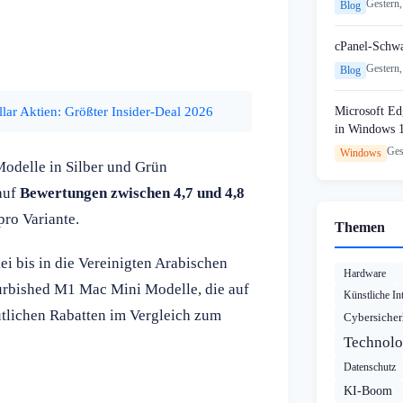
Gestern,
Blog
cPanel-Schw
Gestern,
Blog
lar Aktien: Größter Insider-Deal 2026
Microsoft Edg
in Windows 
Ges
Windows
Modelle in Silber und Grün
auf
Bewertungen zwischen 4,7 und 4,8
ro Variante.
Themen
ei bis in die Vereinigten Arabischen
Hardware
furbished M1 Mac Mini Modelle, die auf
Künstliche Int
utlichen Rabatten im Vergleich zum
Cybersicher
Technolo
Datenschutz
KI-Boom