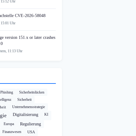
 15:12 Uhr
achstelle CVE-2026-58048
 15:01 Uhr
e version 151.x or later crashes
10
tern, 11:13 Uhr
Phishing
Sicherheitslücken
elligenz
Sicherheit
heit
Unternehmensstrategie
Digitalisierung
KI
gie
Europa
Regulierung
Finanzwesen
USA