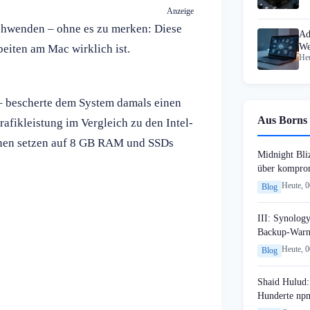
Anzeige
chwenden – ohne es zu merken: Diese
Ad
We
beiten am Mac wirklich ist.
Heu
 bescherte dem System damals einen
Aus Borns 
afikleistung im Vergleich zu den Intel-
ionen setzen auf 8 GB RAM und SSDs
Midnight Bli
über komprom
Heute, 
Blog
III: Synology
Backup-Warn
Heute, 
Blog
Shaid Hulud:
Hunderte npm