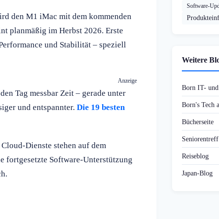
Software-Upd
e wird den M1 iMac mit dem kommenden
Produktein
nt planmäßig im Herbst 2026. Erste
erformance und Stabilität – speziell
Weitere Bl
Anzeige
Born IT- un
eden Tag messbar Zeit – gerade unter
Born's Tech
siger und entspannter.
Die 19 besten
Bücherseite
Seniorentref
r Cloud-Dienste stehen auf dem
Reiseblog
ie fortgesetzte Software-Unterstützung
ch.
Japan-Blog