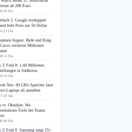
Watch Series 11: Historische
preise ab 200 Euro
04:59 Uhr
Watch 5: Google verdoppelt
nd hebt Preis um 50 Dollar
01:23 Uhr
pannen August: Ryde und King
 Curve verlieren Millionen
ätze
08:14 Uhr
 Z Fold 8: 1,44 Millionen
tellungen in Südkorea
06:14 Uhr
ok Neo: 60 GB/s Speicher lässt
ws-Laptops alt aussehen
17:20 Uhr
n vs. Obsidian: Wo
entations-Tools bei Teams
ern
06:46 Uhr
y Z Fold 8: Samsung zeigt 25+