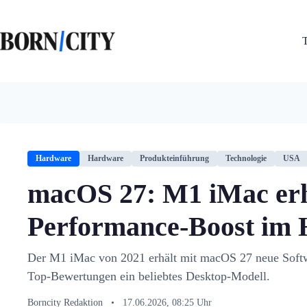
Zum
Inhalt
springen
Hardware
Hardware
Produkteinführung
Technologie
USA
macOS 27: M1 iMac erh
Performance-Boost im 
Der M1 iMac von 2021 erhält mit macOS 27 neue Softw
Top-Bewertungen ein beliebtes Desktop-Modell.
Borncity Redaktion
•
17.06.2026, 08:25 Uhr