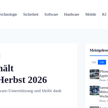
Technologie
Sicherheit
Software
Hardware
Mobile
KI
Meistgelese
12h
24h
ält
iPhon
Apples
Herbst 2026
Heute, 
Samsu
are-Unterstützung und bleibt dank
Millio
Woch
Heute, 