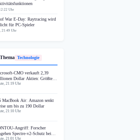
tivitätsfunktionen
12:22 Uhr
 of War E-Day: Raytracing wird
licht für PC-Spieler
, 21:49 Uhr
 Thema
Technologie
crosoft-CMO verkauft 2,39
llionen Dollar Aktien: Größter
te, 21:19 Uhr
sider-Deal 2026
 MacBook Air: Amazon senkt
eise um bis zu 190 Dollar
te, 21:10 Uhr
NTOU-Angriff: Forscher
gehen Spectre-v2-Schutz bei
te, 21:01 Uhr
tel und AMD