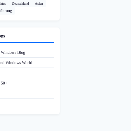
ates
Deutschland
Asien
führung
ogs
d Windows Blog
 and Windows World
f 50+