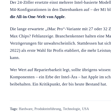
Der 24-Zöller ersetzte einst mehrere Intel-basierte Model
M4-Konfigurationen in den Datenbanken auf – der M1 bl
die All-in-One-Welt von Apple
.
Die lange erwartete „iMac Pro“-Variante mit 27 oder 32
Max Chips? Fehlanzeige. Branchenkenner halten eine M
Verzögerungen für unwahrscheinlich. Stattdessen hat sic
2022) als erste Wahl für Profis etabliert, die mehr Leistu
kann.
Wer Wert auf Reparierbarkeit legt, sollte übrigens wisse
Komponenten – ein Erbe der Intel-Ära – hat Apple im s
beibehalten. Ein Kritikpunkt, der bis heute Bestand hat.
Tags:
Hardware
,
Produkteinführung
,
Technologie
,
USA