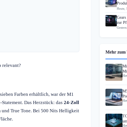
Produk
Heute, 
Gears
zur Pf
Gestern
Mehr zum
 relevant?
Mi
Mi
Heu
In
M5
sieben Farben erhältlich, war der M1
Pr
Heu
-Statement. Das Herzstück: das
24-Zoll
und True Tone. Bei 500 Nits Helligkeit
TO
Fläche.
um
Heu
In