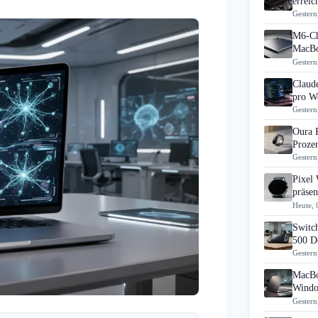
errei
Gestern
M6-Ch
MacBo
Gestern
Claud
pro Wo
Gestern
Oura 
Prozen
Gestern
Pixel
präsen
Heute, 
Switch
500 D
Gestern
MacBo
Windo
Gestern