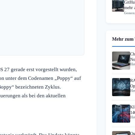
GitHub
mehr 
Gestern
Mehr zum
Ch
No
Heu
Do
 27 gerade erst vorgestellt wurden,
tion unter dem Codenamen „Poppy“ auf
RA
Op
„Boppy“ bezeichneten Zyklus.
Heu
un
uerungen als bei den aktuellen
KI
14
Heu
Ou