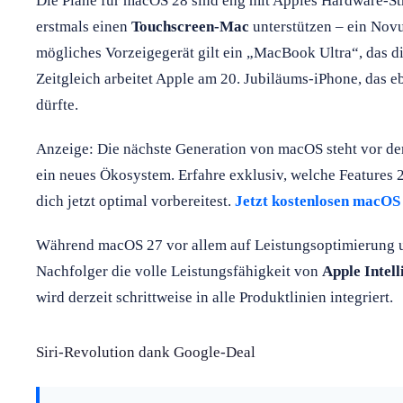
Die Pläne für macOS 28 sind eng mit Apples Hardware-St
erstmals einen
Touchscreen-Mac
unterstützen – ein Nov
mögliches Vorzeigegerät gilt ein „MacBook Ultra“, das d
Zeitgleich arbeitet Apple am 20. Jubiläums-iPhone, das
dürfte.
Anzeige: Die nächste Generation von macOS steht vor de
ein neues Ökosystem. Erfahre exklusiv, welche Features
dich jetzt optimal vorbereitest.
Jetzt kostenlosen macOS
Während macOS 27 vor allem auf Leistungsoptimierung un
Nachfolger die volle Leistungsfähigkeit von
Apple Intell
wird derzeit schrittweise in alle Produktlinien integriert.
Siri-Revolution dank Google-Deal