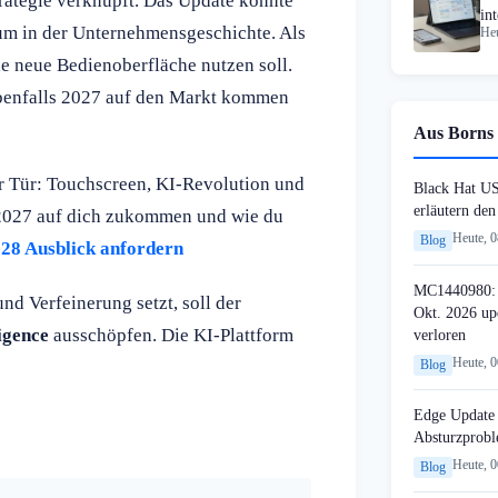
rategie verknüpft. Das Update könnte
in
um in der Unternehmensgeschichte. Als
Heu
ie neue Bedienoberfläche nutzen soll.
 ebenfalls 2027 auf den Markt kommen
Aus Borns 
r Tür: Touchscreen, KI-Revolution und
Black Hat U
erläutern de
 2027 auf dich zukommen und wie du
Heute, 
Blog
 28 Ausblick anfordern
MC1440980: 
d Verfeinerung setzt, soll der
Okt. 2026 up
igence
ausschöpfen. Die KI-Plattform
verloren
Heute, 
Blog
Edge Update 
Absturzprob
Heute, 
Blog