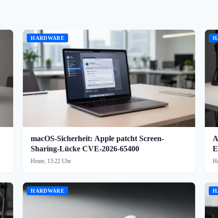
HARDWARE
H
macOS-Sicherheit: Apple patcht Screen-
A
Sharing-Lücke CVE-2026-65400
E
Heute, 13:22 Uhr
He
HARDWARE
H