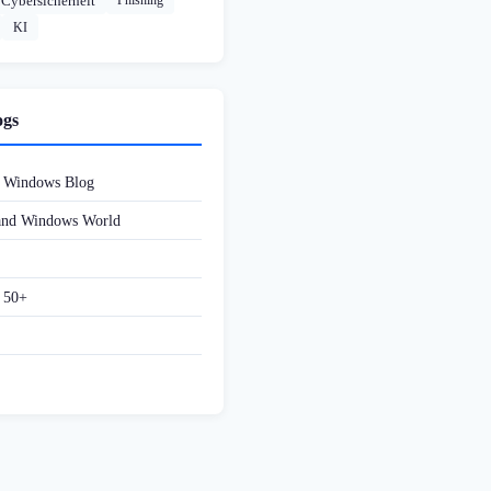
Cybersicherheit
Phishing
KI
ogs
d Windows Blog
 and Windows World
f 50+