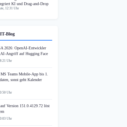
tegriert KI und Drag-and-Drop
te, 12:31 Uhr
IT-Blog
SA 2026: OpenAI-Entwickler
n AI-Angriff auf Hugging Face
08:21 Uhr
MS Teams Mobile-App bis 1.
daten, sonst geht Kalender
00:50 Uhr
auf Version 151.0.4129.72 löst
lem
00:03 Uhr