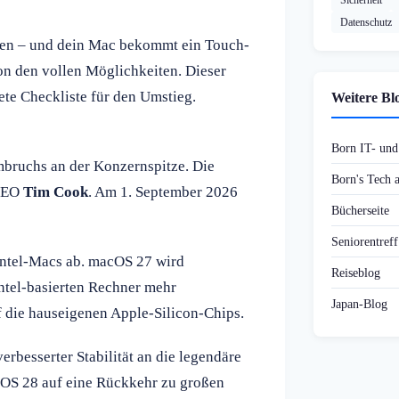
Sicherheit
Datenschutz
ten – und dein Mac bekommt ein Touch-
 von den vollen Möglichkeiten. Dieser
ete Checkliste für den Umstieg.
Weitere Bl
Born IT- un
mbruchs an der Konzernspitze. Die
Born's Tech
 CEO
Tim Cook
. Am 1. September 2026
Bücherseite
Seniorentref
Intel-Macs ab. macOS 27 wird
Reiseblog
Intel-basierten Rechner mehr
Japan-Blog
f die hauseigenen Apple-Silicon-Chips.
besserter Stabilität an die legendäre
cOS 28 auf eine Rückkehr zu großen