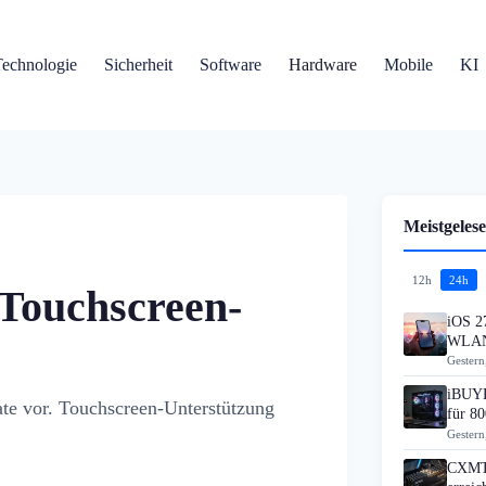
Technologie
Sicherheit
Software
Hardware
Mobile
KI
Meistgelese
12h
24h
 Touchscreen-
iOS 27
WLAN
Gestern
iBUYP
te vor. Touchscreen-Unterstützung
für 80
Gestern
CXMT 