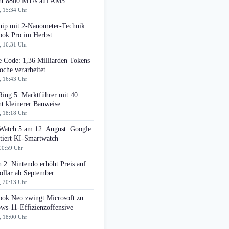
cht 8800 MT/s auf AM5
, 15:34 Uhr
ip mit 2-Nanometer-Technik:
ok Pro im Herbst
, 16:31 Uhr
e Code: 1,36 Milliarden Tokens
che verarbeitet
, 16:43 Uhr
Ring 5: Marktführer mit 40
t kleinerer Bauweise
, 18:18 Uhr
 Watch 5 am 12. August: Google
tiert KI-Smartwatch
00:59 Uhr
 2: Nintendo erhöht Preis auf
ollar ab September
, 20:13 Uhr
ok Neo zwingt Microsoft zu
ws-11-Effizienzoffensive
, 18:00 Uhr