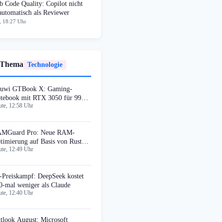
 Code Quality: Copilot nicht
automatisch als Reviewer
, 18:27 Uhr
 Thema
Technologie
uwi GTBook X: Gaming-
tebook mit RTX 3050 für 999
te, 12:58 Uhr
llar
MGuard Pro: Neue RAM-
timierung auf Basis von Rust
te, 12:49 Uhr
d Tauri v2
-Preiskampf: DeepSeek kostet
0-mal weniger als Claude
te, 12:40 Uhr
tlook August: Microsoft