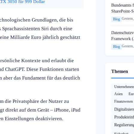
X 3050 für 999 Dollar
Bundesamts f
SharePoint-S
Gestern,
chnologischen Grundlagen, die bis
Blog
 Sprachassistenten Siri durch eine
Datenschutzvo
eine Milliarde Euro jährlich geschätzt
Framework (
Gestern,
Blog
ersönliche Kontexte und erlaubt die
nd ChatGPT. Diese Funktionen starten
Themen
n aber das Fundament für das deutlich
Unternehmens
Asien
Eur
um die Privatsphäre der Nutzer zu
Finanzwesen
t direkt auf dem Gerät – iPhone, iPad
Digitalisie
Produktein
n Einstellungen deaktivieren.
Regulierun