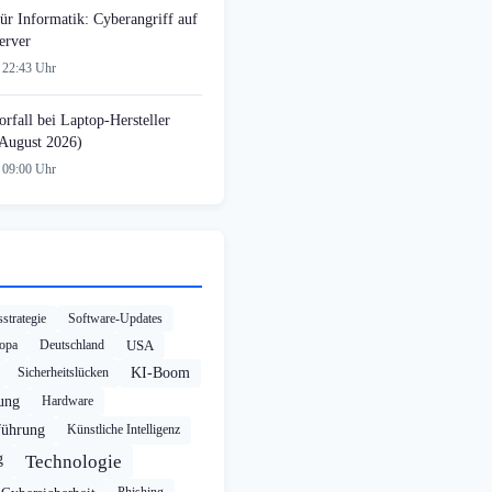
ür Informatik: Cyberangriff auf
erver
 22:43 Uhr
rfall bei Laptop-Hersteller
August 2026)
 09:00 Uhr
strategie
Software-Updates
opa
Deutschland
USA
Sicherheitslücken
KI-Boom
rung
Hardware
führung
Künstliche Intelligenz
g
Technologie