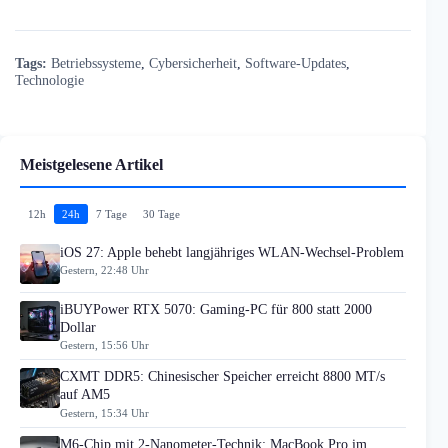
Tags:
Betriebssysteme
,
Cybersicherheit
,
Software-Updates
,
Technologie
Meistgelesene Artikel
12h
24h
7 Tage
30 Tage
iOS 27: Apple behebt langjähriges WLAN-Wechsel-Problem
Gestern, 22:48 Uhr
iBUYPower RTX 5070: Gaming-PC für 800 statt 2000
Dollar
Gestern, 15:56 Uhr
CXMT DDR5: Chinesischer Speicher erreicht 8800 MT/s
auf AM5
Gestern, 15:34 Uhr
M6-Chip mit 2-Nanometer-Technik: MacBook Pro im