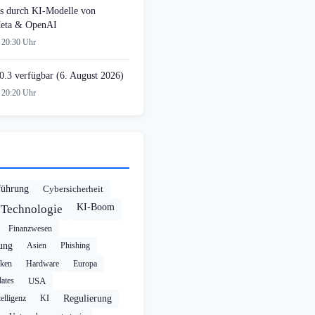
s durch KI-Modelle von
Meta & OpenAI
 20:30 Uhr
0.3 verfügbar (6. August 2026)
 20:20 Uhr
führung
Cybersicherheit
KI-Boom
Technologie
Finanzwesen
rung
Asien
Phishing
cken
Hardware
Europa
ates
USA
elligenz
KI
Regulierung