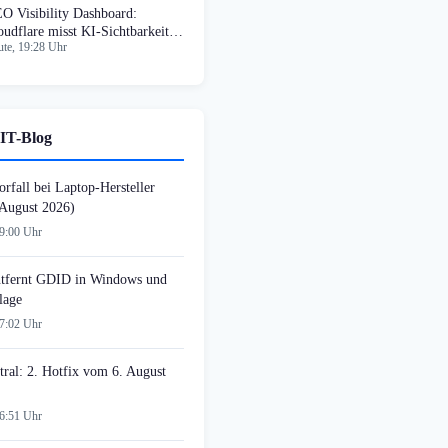
O Visibility Dashboard:
oudflare misst KI-Sichtbarkeit
te, 19:28 Uhr
n Marken
IT-Blog
rfall bei Laptop-Hersteller
August 2026)
09:00 Uhr
tfernt GDID in Windows und
lage
07:02 Uhr
tral: 2. Hotfix vom 6. August
06:51 Uhr