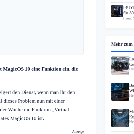
iBUYP
für 80
Heute, 
Mehr zum
Lo
Ge
 MagicOS 10 eine Funktion ein, die
Heu
Cl
Bo
Wh
gert den Dienst, wenn man ihr den
Heu
l dieses Problem nun mit einer
der Woche die Funktion „Virtual
Me
Ku
dates MagicOS 10 ist.
Heu
Co
Anzeige