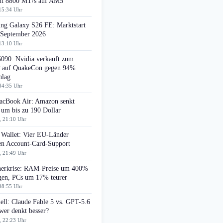
cht 8800 MT/s auf AM5
15:34 Uhr
ng Galaxy S26 FE: Marktstart
 September 2026
13:10 Uhr
090: Nvidia verkauft zum
auf QuakeCon gegen 94%
hlag
04:35 Uhr
cBook Air: Amazon senkt
 um bis zu 190 Dollar
, 21:10 Uhr
 Wallet: Vier EU-Länder
ten Account-Card-Support
, 21:49 Uhr
herkrise: RAM-Preise um 400%
egen, PCs um 17% teurer
08:55 Uhr
ell: Claude Fable 5 vs. GPT-5.6
wer denkt besser?
, 22:23 Uhr