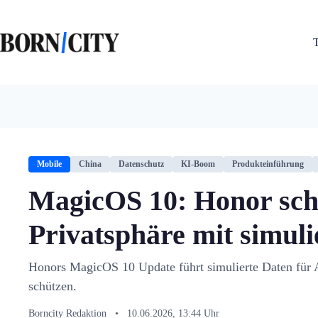
Zum
Inhalt
springen
Mobile
China
Datenschutz
KI-Boom
Produkteinführung
MagicOS 10: Honor sch
Privatsphäre mit simuli
Honors MagicOS 10 Update führt simulierte Daten für 
schützen.
Borncity Redaktion
•
10.06.2026, 13:44 Uhr