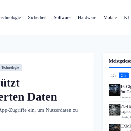
Technologie
Sicherheit
Software
Hardware
Mobile
KI
Meistgelese
Technologie
12h
24h
ützt
16-Gi
für G
erten Daten
Gestern
PC-Ha
App-Zugriffe ein, um Nutzerdaten zu
explo
Heute, 
CXMT 