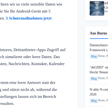
AE
hern wir so viele sensible Daten wie
Cl
e Sie Ihr Android-Gerät mit 5
Heu
vo
zen.
5 Schutzmaßnahmen jetzt
Aus Borns 
Datenschutzvo
utzern, Drittanbieter-Apps Zugriff auf
Framework (
Heute, 
ch simulierte oder leere Daten. Das
Blog
sten, Nachrichten, Kontakte, Kalender
"deGDID" en
blockt Neuan
Heute, 
Blog
ystem eine leere Antwort statt der
 und stürzt nicht ab, während die
N-able N-cen
2026
stellungen lassen sich im Bereich
Heute, 
Blog
rwalten.