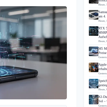
errei
Heute, 
Samsu
am 4.
Heute, 
RTX 5
MSRP 
Aufsc
Heute, 
M5 Ma
Preise
Gestern
Apple
erhal
Gestern
Speic
gesti
Heute, 
KI-Du
Sol – 
Gestern