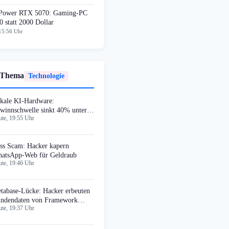
ower RTX 5070: Gaming-PC
0 statt 2000 Dollar
15:56 Uhr
 Thema
Technologie
kale KI-Hardware:
winnschwelle sinkt 40% unter
te, 19:55 Uhr
oud-Dienste
ss Scam: Hacker kapern
atsApp-Web für Geldraub
te, 19:46 Uhr
tabase-Lücke: Hacker erbeuten
ndendaten von Framework
te, 19:37 Uhr
mputer