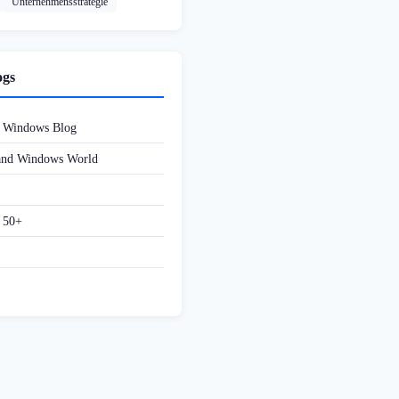
Unternehmensstrategie
ogs
d Windows Blog
 and Windows World
f 50+