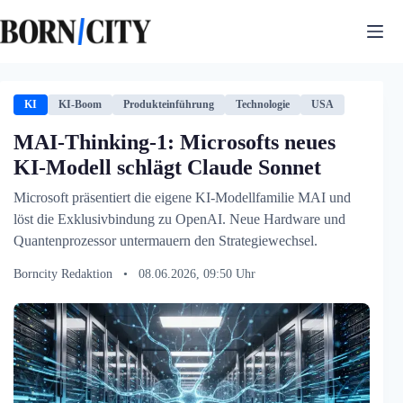
Zum
Inhalt
springen
KI
KI-Boom
Produkteinführung
Technologie
USA
MAI-Thinking-1: Microsofts neues
KI-Modell schlägt Claude Sonnet
Microsoft präsentiert die eigene KI-Modellfamilie MAI und
löst die Exklusivbindung zu OpenAI. Neue Hardware und
Quantenprozessor untermauern den Strategiewechsel.
Borncity Redaktion
•
08.06.2026, 09:50 Uhr