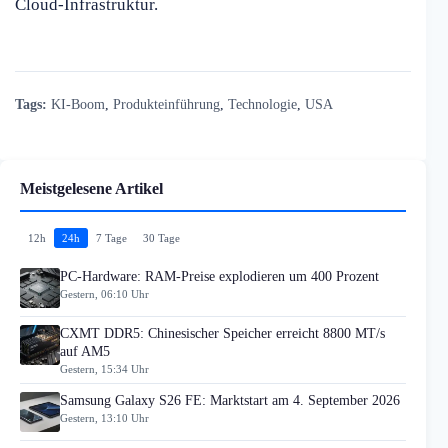
Cloud-Infrastruktur.
Tags:
KI-Boom
,
Produkteinführung
,
Technologie
,
USA
Meistgelesene Artikel
12h
24h
7 Tage
30 Tage
PC-Hardware: RAM-Preise explodieren um 400 Prozent
Gestern, 06:10 Uhr
CXMT DDR5: Chinesischer Speicher erreicht 8800 MT/s
auf AM5
Gestern, 15:34 Uhr
Samsung Galaxy S26 FE: Marktstart am 4. September 2026
Gestern, 13:10 Uhr