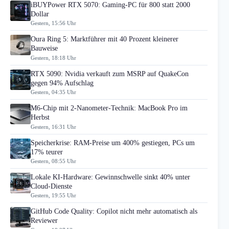
iBUYPower RTX 5070: Gaming-PC für 800 statt 2000
Dollar
Gestern, 15:56 Uhr
Oura Ring 5: Marktführer mit 40 Prozent kleinerer
Bauweise
Gestern, 18:18 Uhr
RTX 5090: Nvidia verkauft zum MSRP auf QuakeCon
gegen 94% Aufschlag
Gestern, 04:35 Uhr
M6-Chip mit 2-Nanometer-Technik: MacBook Pro im
Herbst
Gestern, 16:31 Uhr
Speicherkrise: RAM-Preise um 400% gestiegen, PCs um
17% teurer
Gestern, 08:55 Uhr
Lokale KI-Hardware: Gewinnschwelle sinkt 40% unter
Cloud-Dienste
Gestern, 19:55 Uhr
GitHub Code Quality: Copilot nicht mehr automatisch als
Reviewer