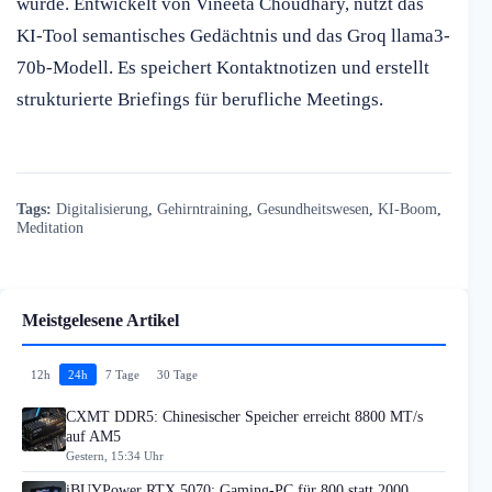
wurde. Entwickelt von Vineeta Choudhary, nutzt das
KI-Tool semantisches Gedächtnis und das Groq llama3-
70b-Modell. Es speichert Kontaktnotizen und erstellt
strukturierte Briefings für berufliche Meetings.
Tags:
Digitalisierung
,
Gehirntraining
,
Gesundheitswesen
,
KI-Boom
,
Meditation
Meistgelesene Artikel
12h
24h
7 Tage
30 Tage
CXMT DDR5: Chinesischer Speicher erreicht 8800 MT/s
auf AM5
Gestern, 15:34 Uhr
iBUYPower RTX 5070: Gaming-PC für 800 statt 2000