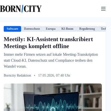
Zum
Inhalt
springen
Software
Datenschutz
Europa
KI-Boom
Regulierung
Technol
Meetily: KI-Assistent transkribiert
Meetings komplett offline
Immer mehr Firmen setzen auf lokale Meeting-Transkription
statt Cloud-KI. Datenschutz und Compliance treiben den
Wandel voran.
Borncity Redaktion
•
17.05.2026, 07:40 Uhr