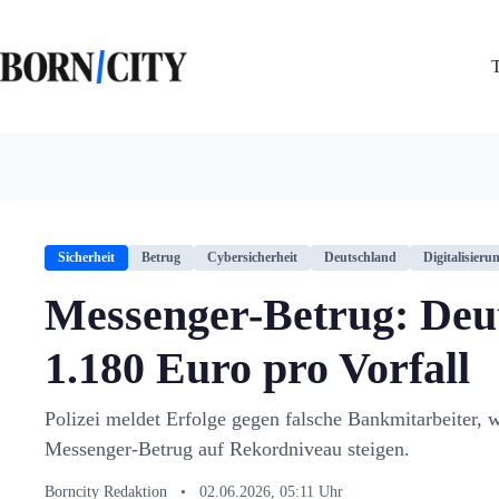
Zum
Inhalt
springen
Sicherheit
Betrug
Cybersicherheit
Deutschland
Digitalisieru
Messenger-Betrug: Deut
1.180 Euro pro Vorfall
Polizei meldet Erfolge gegen falsche Bankmitarbeiter, 
Messenger-Betrug auf Rekordniveau steigen.
Borncity Redaktion
•
02.06.2026, 05:11 Uhr