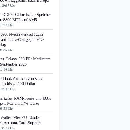
070-Flaggschiff nach Europa
, 19:37 Uhr
DDR5: Chinesischer Speicher
cht 8800 MT/s auf AM5
15:34 Uhr
090: Nvidia verkauft zum
auf QuakeCon gegen 94%
hlag
04:35 Uhr
ng Galaxy S26 FE: Marktstart
 September 2026
13:10 Uhr
cBook Air: Amazon senkt
 um bis zu 190 Dollar
, 21:10 Uhr
herkrise: RAM-Preise um 400%
egen, PCs um 17% teurer
08:55 Uhr
 Wallet: Vier EU-Länder
ten Account-Card-Support
, 21:49 Uhr