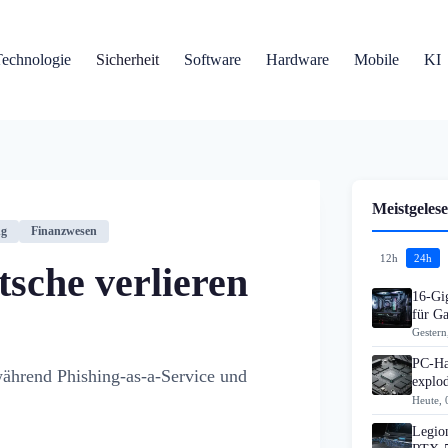
Technologie
Sicherheit
Software
Hardware
Mobile
KI
Meistgelese
ng
Finanzwesen
12h
24h
sche verlieren
16-Gi
für G
Gestern
PC-Ha
während Phishing-as-a-Service und
explo
Heute, 
Legion