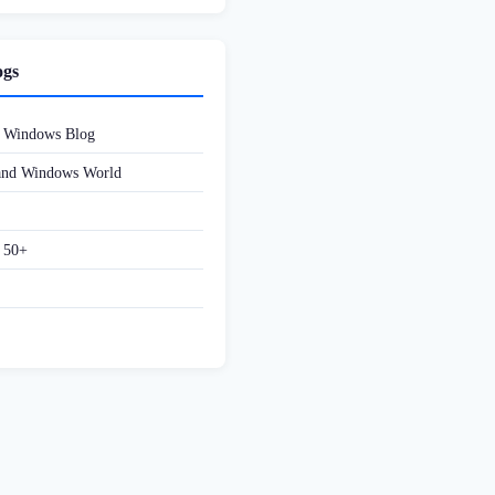
ogs
d Windows Blog
 and Windows World
f 50+