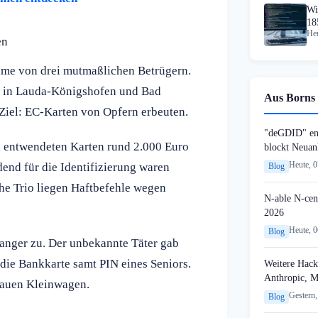
Wi
18
Heu
en
ahme von drei mutmaßlichen Betrügern.
ch in Lauda-Königshofen und Bad
Aus Borns 
Ziel: EC-Karten von Opfern erbeuten.
"deGDID" en
en entwendeten Karten rund 2.000 Euro
blockt Neuan
Heute, 
end für die Identifizierung waren
Blog
e Trio liegen Haftbefehle wegen
N-able N-cen
2026
Heute, 
Blog
sanger zu. Der unbekannte Täter gab
 die Bankkarte samt PIN eines Seniors.
Weitere Hack
Anthropic, 
lauen Kleinwagen.
Gestern,
Blog