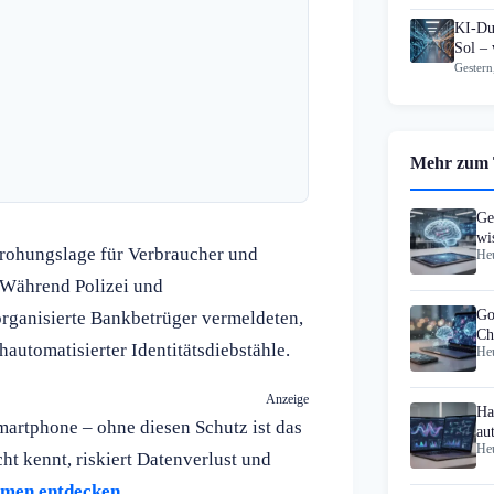
KI-Du
Sol – 
Gestern
Mehr zum
Ge
wi
rohungslage für Verbraucher und
Heu
Mr
 Während Polizei und
Go
organisierte Bankbetrüger vermeldeten,
Ch
automatisierter Identitätsdiebstähle.
Heu
Au
Anzeige
Ha
artphone – ohne diesen Schutz ist das
au
Heu
0,
t kennt, riskiert Datenverlust und
hmen entdecken