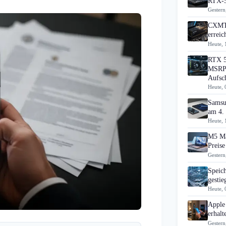
RTX-5
Gestern
CXMT 
errei
Heute, 
RTX 5
MSRP 
Aufsc
Heute, 
Samsu
am 4.
Heute, 
M5 Ma
Preise
Gestern
Speic
gesti
Heute, 
Apple
erhal
Gestern