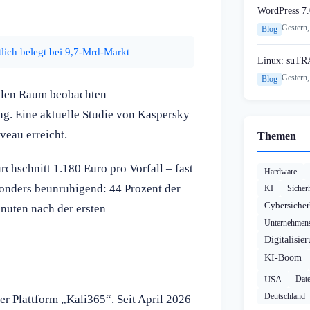
WordPress 7.
Gestern,
Blog
lich belegt bei 9,7-Mrd-Markt
Linux: suTR
Gestern,
Blog
italen Raum beobachten
ng. Eine aktuelle Studie von Kaspersky
veau erreicht.
Themen
chschnitt 1.180 Euro pro Vorfall – fast
Hardware
sonders beunruhigend: 44 Prozent der
KI
Sicher
Cybersicher
nuten nach der ersten
Unternehmens
Digitalisie
KI-Boom
USA
Dat
Deutschland
r Plattform „Kali365“. Seit April 2026