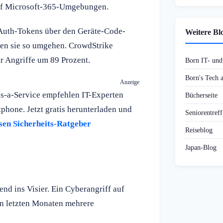
 auf Microsoft-365-Umgebungen.
OAuth-Tokens über den Geräte-Code-
Weitere Bl
nen sie so umgehen. CrowdStrike
er Angriffe um 89 Prozent.
Born IT- un
Born's Tech
Anzeige
as-a-Service empfehlen IT-Experten
Bücherseite
hone. Jetzt gratis herunterladen und
Seniorentref
sen Sicherheits-Ratgeber
Reiseblog
Japan-Blog
d ins Visier. Ein Cyberangriff auf
den letzten Monaten mehrere