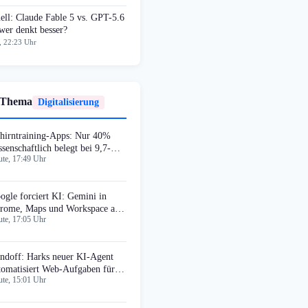
ell: Claude Fable 5 vs. GPT-5.6
wer denkt besser?
, 22:23 Uhr
 Thema
Digitalisierung
hirntraining-Apps: Nur 40%
ssenschaftlich belegt bei 9,7-
te, 17:49 Uhr
d-Markt
ogle forciert KI: Gemini in
rome, Maps und Workspace ab
te, 17:05 Uhr
gust
ndoff: Harks neuer KI-Agent
tomatisiert Web-Aufgaben für
te, 15:01 Uhr
18 USD