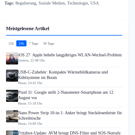
Tags:
Regulierung
,
Soziale Medien
,
Technologie
,
USA
Meistgelesene Artikel
12h
24h
7 Tage
30 Tage
iOS 27: Apple behebt langjähriges WLAN-Wechsel-Problem
Gestern, 22:48 Uhr
USB-C-Zubehör: Kompakte Wärmebildkameras und
Kühlsysteme im Boom
Heute, 14:42 Uhr
Pixel 11: Google stellt 2-Nanometer-Smartphone am 12.
August vor
Heute, 15:18 Uhr
Nano Power Strip 10-in-1: Anker bringt Steckdosenleiste für
Schreibtische
Heute, 14:00 Uhr
Fritzbox-Update: AVM bringt DNS-Filter und SOS-Notrufe