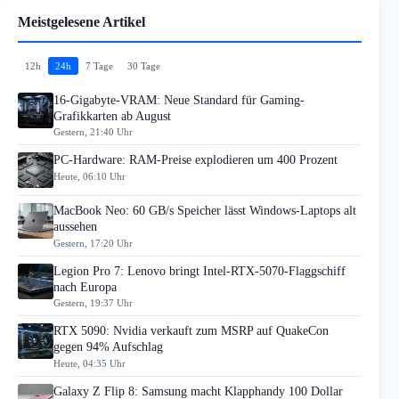
Meistgelesene Artikel
12h
24h
7 Tage
30 Tage
16-Gigabyte-VRAM: Neue Standard für Gaming-
Grafikkarten ab August
Gestern, 21:40 Uhr
PC-Hardware: RAM-Preise explodieren um 400 Prozent
Heute, 06:10 Uhr
MacBook Neo: 60 GB/s Speicher lässt Windows-Laptops alt
aussehen
Gestern, 17:20 Uhr
Legion Pro 7: Lenovo bringt Intel-RTX-5070-Flaggschiff
nach Europa
Gestern, 19:37 Uhr
RTX 5090: Nvidia verkauft zum MSRP auf QuakeCon
gegen 94% Aufschlag
Heute, 04:35 Uhr
Galaxy Z Flip 8: Samsung macht Klapphandy 100 Dollar