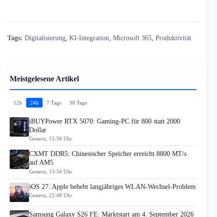
Tags:
Digitalisierung
,
KI-Integration
,
Microsoft 365
,
Produktivität
Meistgelesene Artikel
12h
24h
7 Tage
30 Tage
iBUYPower RTX 5070: Gaming-PC für 800 statt 2000
Dollar
Gestern, 15:56 Uhr
CXMT DDR5: Chinesischer Speicher erreicht 8800 MT/s
auf AM5
Gestern, 15:34 Uhr
iOS 27: Apple behebt langjähriges WLAN-Wechsel-Problem
Gestern, 22:48 Uhr
Samsung Galaxy S26 FE: Marktstart am 4. September 2026